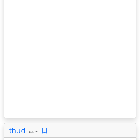
thud
noun