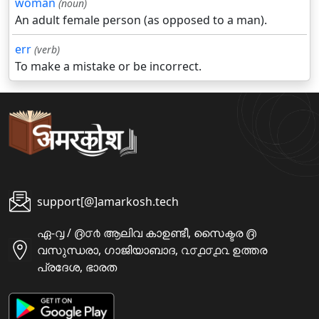
woman
(noun)
An adult female person (as opposed to a man).
err
(verb)
To make a mistake or be incorrect.
support[@]amarkosh.tech
ഏ-൮ / ൫൦൪ ആലിവ കാഉണ്ടീ, സൈക്ടര ൫
വസുന്ധരാ, ഗാജിയാബാദ, ൨൦൧൦൧൨ ഉത്തര
പ്രദേശ, ഭാരത