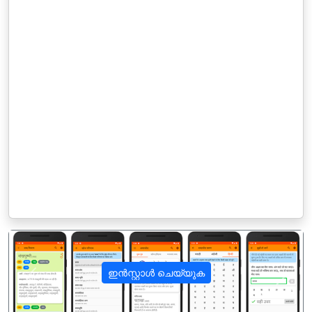
ഇൻസ്റ്റാൾ ചെയ്യുക
पिछला
अगला