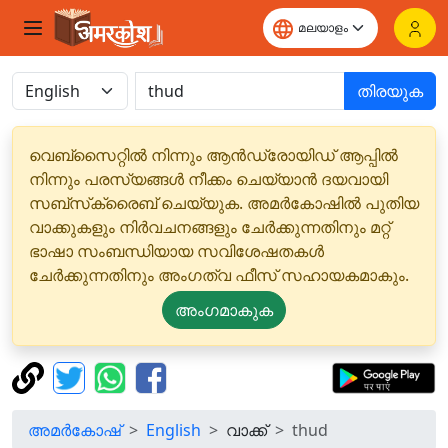
തിരയുക
വെബ്‌സൈറ്റിൽ നിന്നും ആൻഡ്രോയിഡ് ആപ്പിൽ
നിന്നും പരസ്യങ്ങൾ നീക്കം ചെയ്യാൻ ദയവായി
സബ്‌സ്‌ക്രൈബ് ചെയ്യുക. അമർകോഷിൽ പുതിയ
വാക്കുകളും നിർവചനങ്ങളും ചേർക്കുന്നതിനും മറ്റ്
ഭാഷാ സംബന്ധിയായ സവിശേഷതകൾ
ചേർക്കുന്നതിനും അംഗത്വ ഫീസ് സഹായകമാകും.
അംഗമാകുക
അമർകോഷ്
English
വാക്ക്
thud