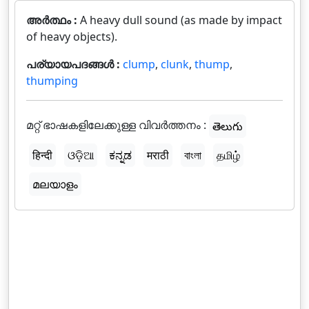
അർത്ഥം :
A heavy dull sound (as made by impact
of heavy objects).
പര്യായപദങ്ങൾ :
clump
,
clunk
,
thump
,
thumping
മറ്റ് ഭാഷകളിലേക്കുള്ള വിവർത്തനം :
తెలుగు
हिन्दी
ଓଡ଼ିଆ
ಕನ್ನಡ
मराठी
বাংলা
தமிழ்
മലയാളം