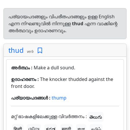
പര്യായപദങ്ങളും വിപരീതപദങ്ങളും ഉള്ള English
എന്ന നിഘണ്ടുവിൽ നിന്നുള്ള
thud
എന്ന വാക്കിന്റെ
അർത്ഥവും ഉദാഹരണവും.
thud
verb
അർത്ഥം :
Make a dull sound.
ഉദാഹരണം :
The knocker thudded against the
front door.
പര്യായപദങ്ങൾ :
thump
മറ്റ് ഭാഷകളിലേക്കുള്ള വിവർത്തനം :
తెలుగు
हिन्दी
ଓଡ଼ିଆ
ಕನ್ನಡ
मराठी
বাংলা
தமிழ்