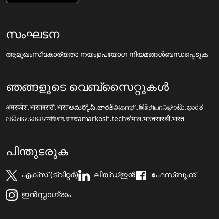
സംഘടന
ആമുഖം
സ്വകാര്യതാ നയം
ഉപയോഗ നിയമങ്ങൾ
ബന്ധപ്പെടുക
ഞങ്ങളുടെ വെബ്സൈറ്റുകൾ
अमरकोश.भारत
मराठी.भारत
అమర్కోష్.భారత్
அகராதி.இந்தியா
ನಿಘಂಟು.ಭಾರತ
ଅଭିଧାନ.ଭାରତ
অভিধান.ভারত
amarkosh.tech
चौपाल.भारत
सारथी.भारत
പിന്തുടരുക
എക്സ് (ട്വിറ്റർ)
ലിങ്ക്ഡ്ഇൻ
ഫേസ്ബുക്ക്
ഇൻസ്റ്റാഗ്രാം