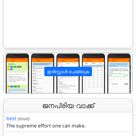
ഇൻസ്റ്റാൾ ചെയ്യുക
पिछला
अगला
ജനപ്രിയ വാക്ക്
best
(noun)
The supreme effort one can make.