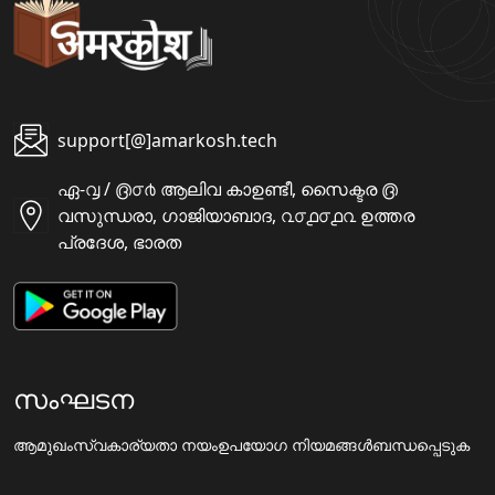
support[@]amarkosh.tech
ഏ-൮ / ൫൦൪ ആലിവ കാഉണ്ടീ, സൈക്ടര ൫
വസുന്ധരാ, ഗാജിയാബാദ, ൨൦൧൦൧൨ ഉത്തര
പ്രദേശ, ഭാരത
സംഘടന
ആമുഖം
സ്വകാര്യതാ നയം
ഉപയോഗ നിയമങ്ങൾ
ബന്ധപ്പെടുക