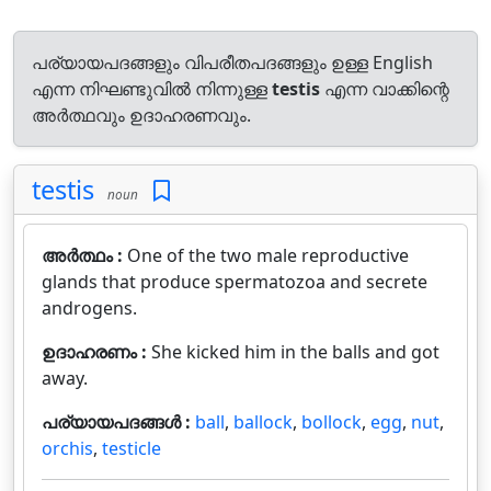
പര്യായപദങ്ങളും വിപരീതപദങ്ങളും ഉള്ള English
എന്ന നിഘണ്ടുവിൽ നിന്നുള്ള
testis
എന്ന വാക്കിന്റെ
അർത്ഥവും ഉദാഹരണവും.
testis
noun
അർത്ഥം :
One of the two male reproductive
glands that produce spermatozoa and secrete
androgens.
ഉദാഹരണം :
She kicked him in the balls and got
away.
പര്യായപദങ്ങൾ :
ball
,
ballock
,
bollock
,
egg
,
nut
,
orchis
,
testicle