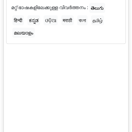
മറ്റ് ഭാഷകളിലേക്കുള്ള വിവർത്തനം :
తెలుగు
हिन्दी
ಕನ್ನಡ
ଓଡ଼ିଆ
मराठी
বাংলা
தமிழ்
മലയാളം