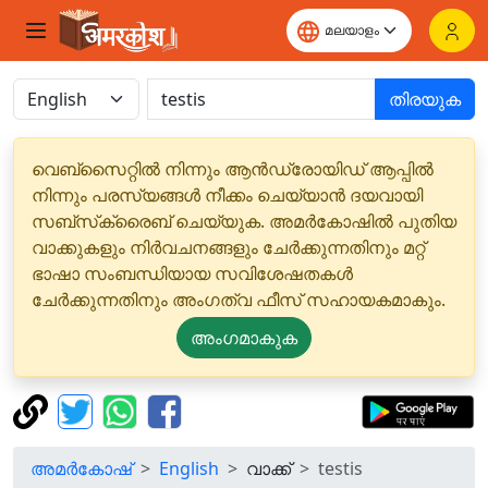
തിരയുക
വെബ്‌സൈറ്റിൽ നിന്നും ആൻഡ്രോയിഡ് ആപ്പിൽ
നിന്നും പരസ്യങ്ങൾ നീക്കം ചെയ്യാൻ ദയവായി
സബ്‌സ്‌ക്രൈബ് ചെയ്യുക. അമർകോഷിൽ പുതിയ
വാക്കുകളും നിർവചനങ്ങളും ചേർക്കുന്നതിനും മറ്റ്
ഭാഷാ സംബന്ധിയായ സവിശേഷതകൾ
ചേർക്കുന്നതിനും അംഗത്വ ഫീസ് സഹായകമാകും.
അംഗമാകുക
അമർകോഷ്
English
വാക്ക്
testis