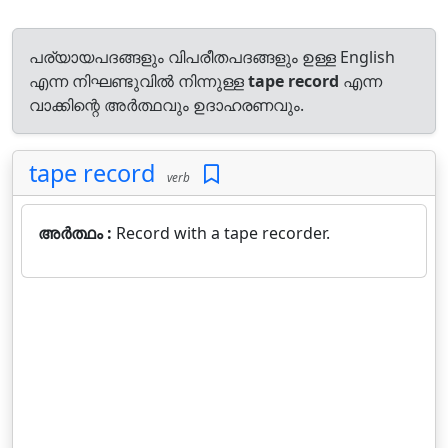
പര്യായപദങ്ങളും വിപരീതപദങ്ങളും ഉള്ള English
എന്ന നിഘണ്ടുവിൽ നിന്നുള്ള
tape record
എന്ന
വാക്കിന്റെ അർത്ഥവും ഉദാഹരണവും.
tape record
verb
അർത്ഥം :
Record with a tape recorder.