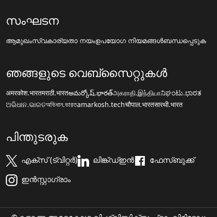
സംഘടന
ആമുഖം
സ്വകാര്യതാ നയം
ഉപയോഗ നിയമങ്ങൾ
ബന്ധപ്പെടുക
ഞങ്ങളുടെ വെബ്സൈറ്റുകൾ
अमरकोश.भारत
मराठी.भारत
అమర్కోష్.భారత్
அகராதி.இந்தியா
ನಿಘಂಟು.ಭಾರತ
ଅଭିଧାନ.ଭାରତ
অভিধান.ভারত
amarkosh.tech
चौपाल.भारत
सारथी.भारत
പിന്തുടരുക
എക്സ് (ട്വിറ്റർ)
ലിങ്ക്ഡ്ഇൻ
ഫേസ്ബുക്ക്
ഇൻസ്റ്റാഗ്രാം