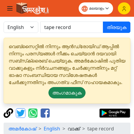
തിരയുക
വെബ്‌സൈറ്റിൽ നിന്നും ആൻഡ്രോയിഡ് ആപ്പിൽ
നിന്നും പരസ്യങ്ങൾ നീക്കം ചെയ്യാൻ ദയവായി
സബ്‌സ്‌ക്രൈബ് ചെയ്യുക. അമർകോഷിൽ പുതിയ
വാക്കുകളും നിർവചനങ്ങളും ചേർക്കുന്നതിനും മറ്റ്
ഭാഷാ സംബന്ധിയായ സവിശേഷതകൾ
ചേർക്കുന്നതിനും അംഗത്വ ഫീസ് സഹായകമാകും.
അംഗമാകുക
അമർകോഷ്
English
വാക്ക്
tape record