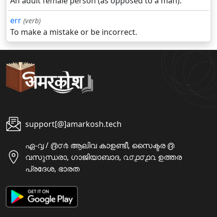
An adult female person (as opposed to a man).
err
(verb)
To make a mistake or be incorrect.
support[@]amarkosh.tech
ഏ-൮ / ൫൦൪ ആലിവ കാഉണ്ടീ, സൈക്ടര ൫
വസുന്ധരാ, ഗാജിയാബാദ, ൨൦൧൦൧൨ ഉത്തര
പ്രദേശ, ഭാരത