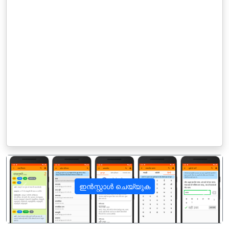
ഇൻസ്റ്റാൾ ചെയ്യുക
पिछला
अगला