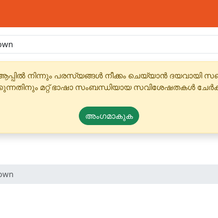
ആപ്പിൽ നിന്നും പരസ്യങ്ങൾ നീക്കം ചെയ്യാൻ ദയവായി
്കുന്നതിനും മറ്റ് ഭാഷാ സംബന്ധിയായ സവിശേഷതകൾ ചേർക
അംഗമാകുക
down