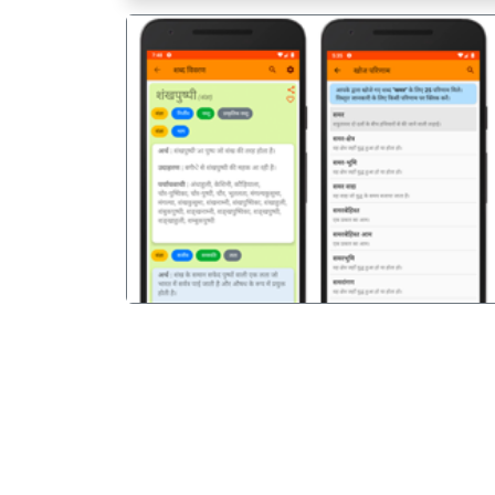
पिछला