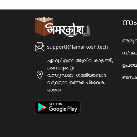
സ
ആമു
support[@]amarkosh.tech
സ്വക
ഏ-൮ / ൫൦൪ ആലിവ കാഉണ്ടീ,
ഉപയോ
സൈക്ടര ൫
വസുന്ധരാ, ഗാജിയാബാദ,
ബന്ധപ
൨൦൧൦൧൨ ഉത്തര പ്രദേശ,
ഭാരത