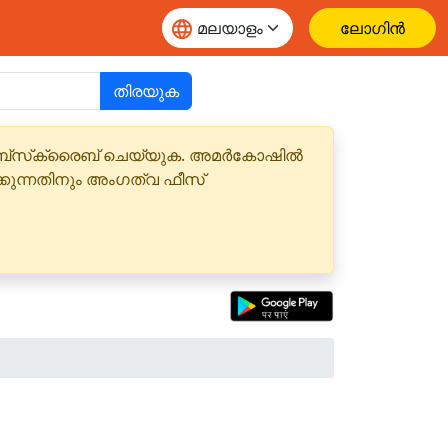
ലോഗിൻ
തിരയുക
 സബ്‌സ്‌ക്രൈബ് ചെയ്യുക. അമർകോഷിൽ
്കുന്നതിനും അംഗത്വ ഫീസ്