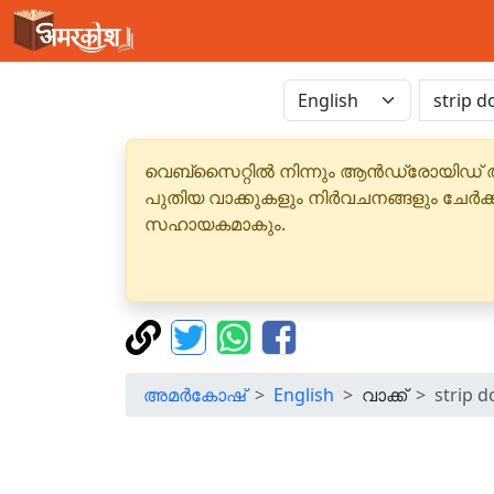
വെബ്‌സൈറ്റിൽ നിന്നും ആൻഡ്രോയിഡ് 
പുതിയ വാക്കുകളും നിർവചനങ്ങളും ചേർക
സഹായകമാകും.
അമർകോഷ്
English
വാക്ക്
strip 