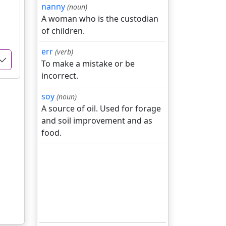
nanny
(noun)
A woman who is the custodian
of children.
err
(verb)
To make a mistake or be
incorrect.
soy
(noun)
A source of oil. Used for forage
and soil improvement and as
food.