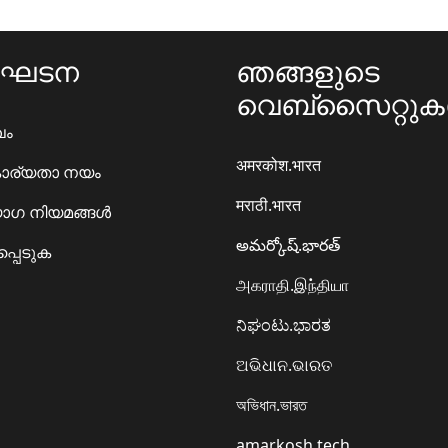
ംഘടന
ഞങ്ങളുടെ
വെബ്സൈറ്റു
ഖം
अमरकोश.भारत
ാര്യതാ നയം
मराठी.भारत
ഗ നിയമങ്ങൾ
అమర్కోష్.భారత్
്പെടുക
அகராதி.இந்தியா
ನಿಘಂಟು.ಭಾರತ
ଅଭିଧାନ.ଭାରତ
অভিধান.ভারত
amarkosh.tech