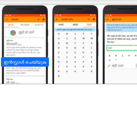
अ
ഇൻസ്റ്റാൾ ചെയ്യുക