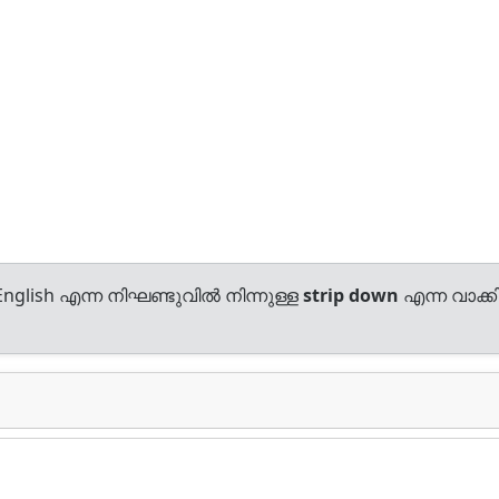
nglish എന്ന നിഘണ്ടുവിൽ നിന്നുള്ള
strip down
എന്ന വാക്കി