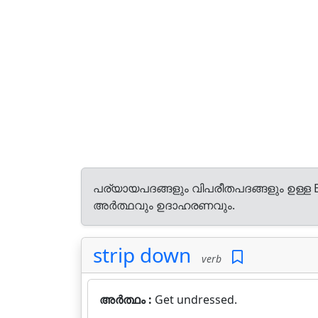
പര്യായപദങ്ങളും വിപരീതപദങ്ങളും ഉള്ള E
അർത്ഥവും ഉദാഹരണവും.
strip down
verb
അർത്ഥം :
Get undressed.