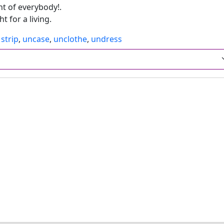
nt of everybody!.
t for a living.
,
strip
,
uncase
,
unclothe
,
undress