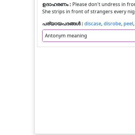
ഉദാഹരണം :
Please don't undress in fro
She strips in front of strangers every nigh
പര്യായപദങ്ങൾ :
discase
,
disrobe
,
peel
Antonym meaning