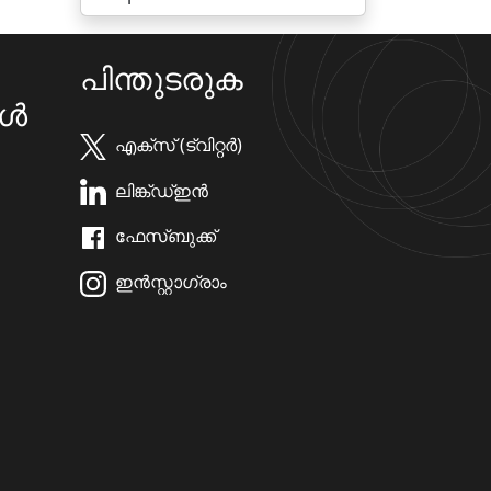
പിന്തുടരുക
കൾ
എക്സ് (ട്വിറ്റർ)
ലിങ്ക്ഡ്ഇൻ
ഫേസ്ബുക്ക്
ഇൻസ്റ്റാഗ്രാം