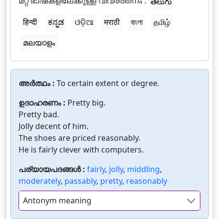
മറ്റ് ഭാഷകളിലേക്കുള്ള വിവർത്തനം :
తెలుగు
हिन्दी
ಕನ್ನಡ
ଓଡ଼ିଆ
मराठी
বাংলা
தமிழ்
മലയാളം
അർത്ഥം :
To certain extent or degree.
ഉദാഹരണം :
Pretty big.
Pretty bad.
Jolly decent of him.
The shoes are priced reasonably.
He is fairly clever with computers.
പര്യായപദങ്ങൾ :
fairly
,
jolly
,
middling
,
moderately
,
passably
,
pretty
,
reasonably
Antonym meaning