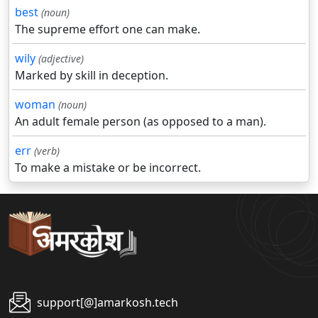
best
(noun)
The supreme effort one can make.
wily
(adjective)
Marked by skill in deception.
woman
(noun)
An adult female person (as opposed to a man).
err
(verb)
To make a mistake or be incorrect.
support[@]amarkosh.tech