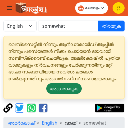
തിരയുക
വെബ്‌സൈറ്റിൽ നിന്നും ആൻഡ്രോയിഡ് ആപ്പിൽ
നിന്നും പരസ്യങ്ങൾ നീക്കം ചെയ്യാൻ ദയവായി
സബ്‌സ്‌ക്രൈബ് ചെയ്യുക. അമർകോഷിൽ പുതിയ
വാക്കുകളും നിർവചനങ്ങളും ചേർക്കുന്നതിനും മറ്റ്
ഭാഷാ സംബന്ധിയായ സവിശേഷതകൾ
ചേർക്കുന്നതിനും അംഗത്വ ഫീസ് സഹായകമാകും.
അംഗമാകുക
അമർകോഷ്
English
വാക്ക്
somewhat