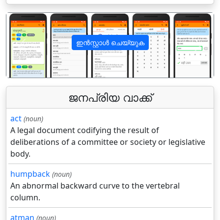
ഇൻസ്റ്റാൾ ചെയ്യുക
पिछला
अगला
ജനപ്രിയ വാക്ക്
act
(noun)
A legal document codifying the result of
deliberations of a committee or society or legislative
body.
humpback
(noun)
An abnormal backward curve to the vertebral
column.
atman
(noun)