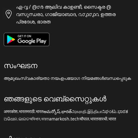
ഏ-൮ / ൫൦൪ ആലിവ കാഉണ്ടീ, സൈക്ടര ൫
വസുന്ധരാ, ഗാജിയാബാദ, ൨൦൧൦൧൨ ഉത്തര
പ്രദേശ, ഭാരത
സംഘടന
ആമുഖം
സ്വകാര്യതാ നയം
ഉപയോഗ നിയമങ്ങൾ
ബന്ധപ്പെടുക
ഞങ്ങളുടെ വെബ്സൈറ്റുകൾ
अमरकोश.भारत
मराठी.भारत
అమర్కోష్.భారత్
அகராதி.இந்தியா
ನಿಘಂಟು.ಭಾರತ
ଅଭିଧାନ.ଭାରତ
অভিধান.ভারত
amarkosh.tech
चौपाल.भारत
सारथी.भारत