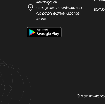
സൈക്ടര ൫
വസുന്ധരാ, ഗാജിയാബാദ,
ബന്ധപ
൨൦൧൦൧൨ ഉത്തര പ്രദേശ,
ഭാരത
© ൨൦൨൬ അമരകോശ