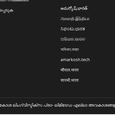
అమర్కోష్.భారత్
്പെടുക
அகராதி.இந்தியா
ನಿಘಂಟು.ಭಾರತ
ଅଭିଧାନ.ଭାରତ
অভিধান.ভারত
amarkosh.tech
चौपाल.भारत
सारथी.भारत
 ലിംഗ്വിസ്ടിക്സ പ്രാ॰ ലിമിടേഡ എല്ലാ അവകാശങ്ങളും 