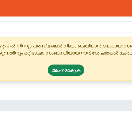
ആപ്പിൽ നിന്നും പരസ്യങ്ങൾ നീക്കം ചെയ്യാൻ ദയവായി
്കുന്നതിനും മറ്റ് ഭാഷാ സംബന്ധിയായ സവിശേഷതകൾ ചേർക
അംഗമാകുക