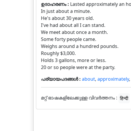
ഉദാഹരണം :
Lasted approximately an ho
In just about a minute.
He's about 30 years old.
I've had about all I can stand.
We meet about once a month.
Some forty people came.
Weighs around a hundred pounds.
Roughly $3,000.
Holds 3 gallons, more or less.
20 or so people were at the party.
പര്യായപദങ്ങൾ :
about
,
approximately
മറ്റ് ഭാഷകളിലേക്കുള്ള വിവർത്തനം :
हिन्दी