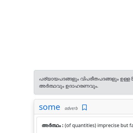
പര്യായപദങ്ങളും വിപരീതപദങ്ങളും ഉള്ള E
അർത്ഥവും ഉദാഹരണവും.
some
adverb
അർത്ഥം :
(of quantities) imprecise but fa