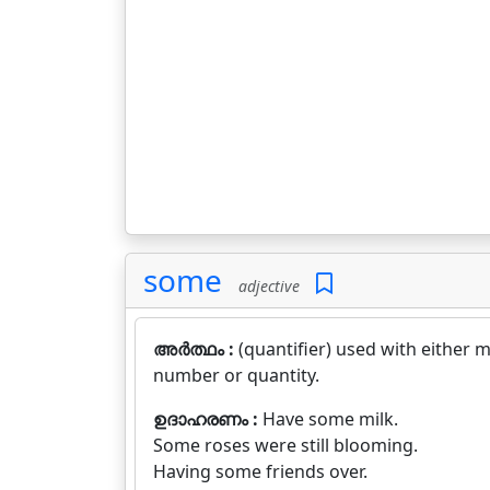
some
adjective
അർത്ഥം :
(quantifier) used with either 
number or quantity.
ഉദാഹരണം :
Have some milk.
Some roses were still blooming.
Having some friends over.