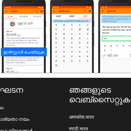
अ
ഇൻസ്റ്റാൾ ചെയ്യുക
ംഘടന
ഞങ്ങളുടെ
വെബ്സൈറ്റു
ഖം
अमरकोश.भारत
ാര്യതാ നയം
मराठी.भारत
ഗ നിയമങ്ങൾ