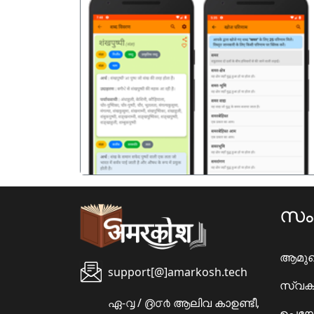
पिछला
സ
ആമു
support[@]amarkosh.tech
സ്വക
ഏ-൮ / ൫൦൪ ആലിവ കാഉണ്ടീ,
ഉപയോ