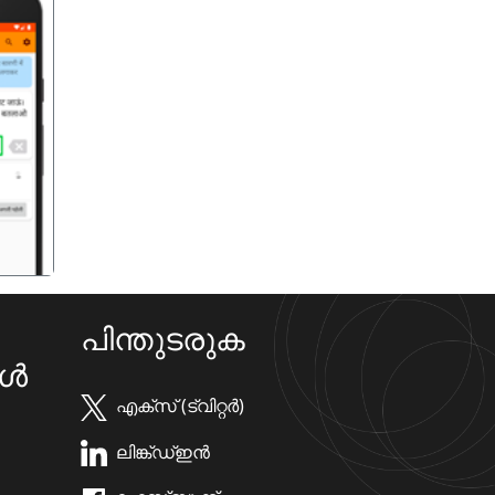
गला
പിന്തുടരുക
കൾ
എക്സ് (ട്വിറ്റർ)
ലിങ്ക്ഡ്ഇൻ