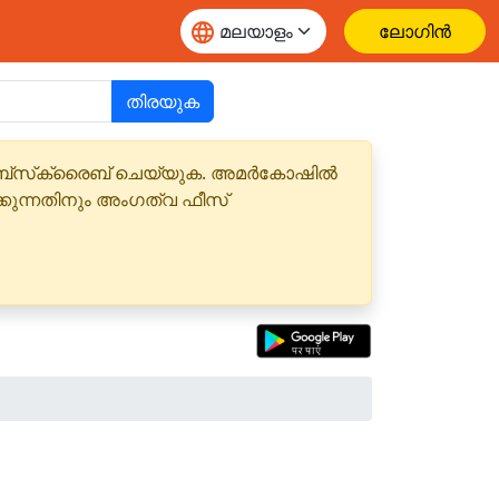
ലോഗിൻ
തിരയുക
 സബ്‌സ്‌ക്രൈബ് ചെയ്യുക. അമർകോഷിൽ
്കുന്നതിനും അംഗത്വ ഫീസ്