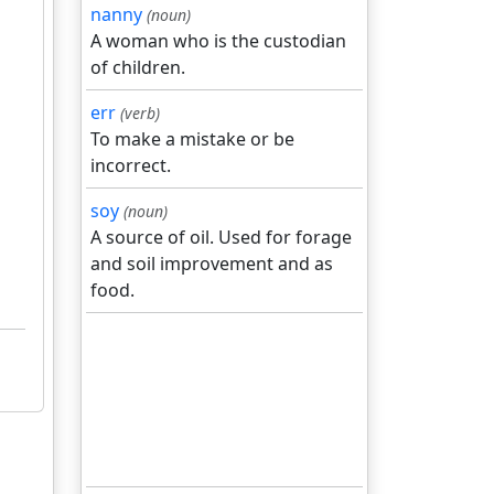
nanny
(noun)
A woman who is the custodian
of children.
err
(verb)
To make a mistake or be
incorrect.
soy
(noun)
A source of oil. Used for forage
and soil improvement and as
food.