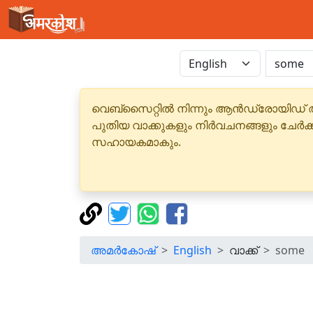
വെബ്‌സൈറ്റിൽ നിന്നും ആൻഡ്രോയിഡ് 
പുതിയ വാക്കുകളും നിർവചനങ്ങളും ചേർക
സഹായകമാകും.
അമർകോഷ്
English
വാക്ക്
some