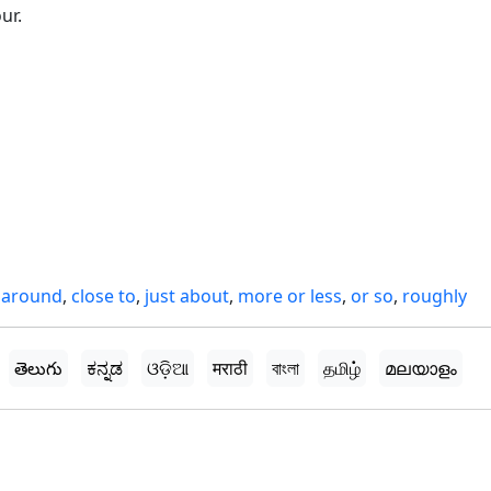
ur.
,
around
,
close to
,
just about
,
more or less
,
or so
,
roughly
తెలుగు
ಕನ್ನಡ
ଓଡ଼ିଆ
मराठी
বাংলা
தமிழ்
മലയാളം