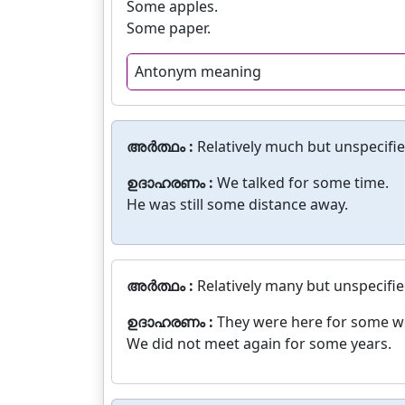
Some apples.
Some paper.
Antonym meaning
അർത്ഥം :
Relatively much but unspecifi
ഉദാഹരണം :
We talked for some time.
He was still some distance away.
അർത്ഥം :
Relatively many but unspecifi
ഉദാഹരണം :
They were here for some w
We did not meet again for some years.