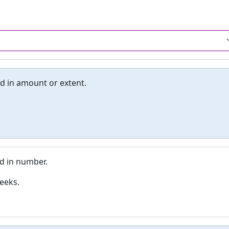
ed in amount or extent.
ed in number.
eeks.