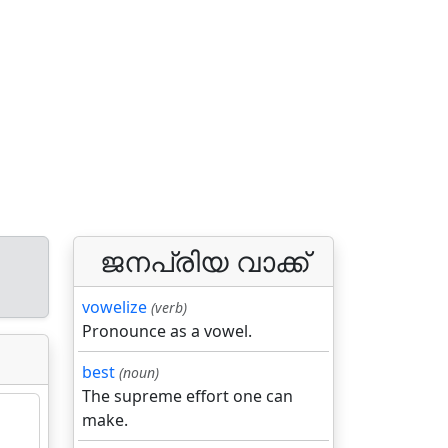
ജനപ്രിയ വാക്ക്
vowelize
(verb)
Pronounce as a vowel.
best
(noun)
The supreme effort one can
make.