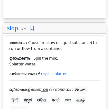
slop
verb
അർത്ഥം :
Cause or allow (a liquid substance) to
run or flow from a container.
ഉദാഹരണം :
Spill the milk.
Splatter water.
പര്യായപദങ്ങൾ :
spill
,
splatter
മറ്റ് ഭാഷകളിലേക്കുള്ള വിവർത്തനം :
తెలుగు
हिन्दी
ಕನ್ನಡ
ଓଡ଼ିଆ
मराठी
বাংলা
தமிழ்