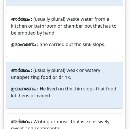
അർത്ഥം :
(usually plural) waste water from a
kitchen or bathroom or chamber pot that has to
be emptied by hand.
ഉദാഹരണം :
She carried out the sink slops.
അർത്ഥം :
(usually plural) weak or watery
unappetizing food or drink.
ഉദാഹരണം :
He lived on the thin slops that food
kitchens provided.
അർത്ഥം :
Writing or music that is excessively
sweet and sentimental.