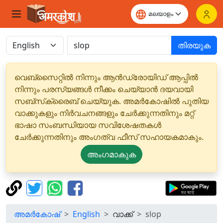
തിരയുക
വെബ്‌സൈറ്റിൽ നിന്നും ആൻഡ്രോയിഡ് ആപ്പിൽ
നിന്നും പരസ്യങ്ങൾ നീക്കം ചെയ്യാൻ ദയവായി
സബ്‌സ്‌ക്രൈബ് ചെയ്യുക. അമർകോഷിൽ പുതിയ
വാക്കുകളും നിർവചനങ്ങളും ചേർക്കുന്നതിനും മറ്റ്
ഭാഷാ സംബന്ധിയായ സവിശേഷതകൾ
ചേർക്കുന്നതിനും അംഗത്വ ഫീസ് സഹായകമാകും.
അംഗമാകുക
അമർകോഷ്
English
വാക്ക്
slop