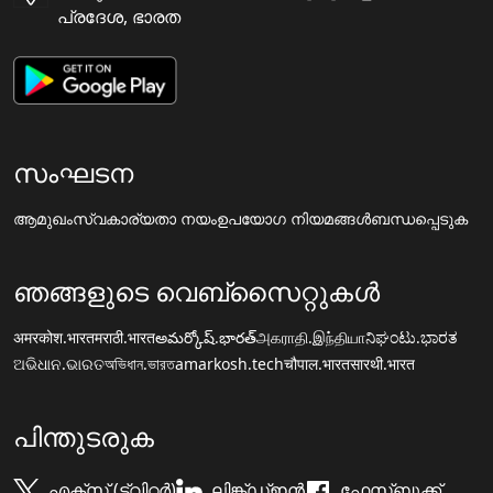
പ്രദേശ, ഭാരത
സംഘടന
ആമുഖം
സ്വകാര്യതാ നയം
ഉപയോഗ നിയമങ്ങൾ
ബന്ധപ്പെടുക
ഞങ്ങളുടെ വെബ്സൈറ്റുകൾ
अमरकोश.भारत
मराठी.भारत
అమర్కోష్.భారత్
அகராதி.இந்தியா
ನಿಘಂಟು.ಭಾರತ
ଅଭିଧାନ.ଭାରତ
অভিধান.ভারত
amarkosh.tech
चौपाल.भारत
सारथी.भारत
പിന്തുടരുക
എക്സ് (ട്വിറ്റർ)
ലിങ്ക്ഡ്ഇൻ
ഫേസ്ബുക്ക്