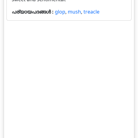
പര്യായപദങ്ങൾ :
glop
,
mush
,
treacle