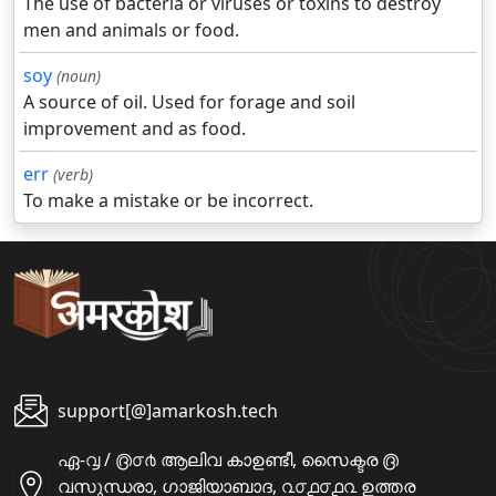
The use of bacteria or viruses or toxins to destroy
men and animals or food.
soy
(noun)
A source of oil. Used for forage and soil
improvement and as food.
err
(verb)
To make a mistake or be incorrect.
support[@]amarkosh.tech
ഏ-൮ / ൫൦൪ ആലിവ കാഉണ്ടീ, സൈക്ടര ൫
വസുന്ധരാ, ഗാജിയാബാദ, ൨൦൧൦൧൨ ഉത്തര