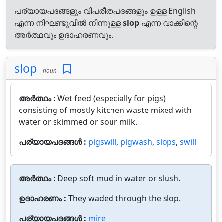
പര്യായപദങ്ങളും വിപരീതപദങ്ങളും ഉള്ള English
എന്ന നിഘണ്ടുവിൽ നിന്നുള്ള
slop
എന്ന വാക്കിന്റെ
അർത്ഥവും ഉദാഹരണവും.
slop
noun
അർത്ഥം :
Wet feed (especially for pigs)
consisting of mostly kitchen waste mixed with
water or skimmed or sour milk.
പര്യായപദങ്ങൾ :
pigswill
,
pigwash
,
slops
,
swill
അർത്ഥം :
Deep soft mud in water or slush.
ഉദാഹരണം :
They waded through the slop.
പര്യായപദങ്ങൾ :
mire