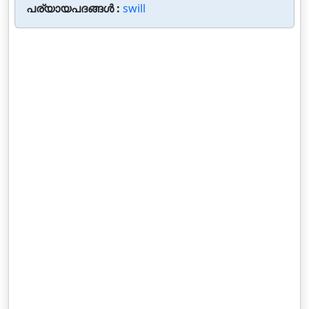
പര്യായപദങ്ങൾ :
swill