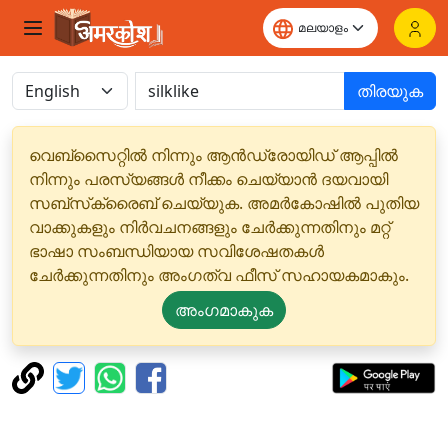
തിരയുക
വെബ്‌സൈറ്റിൽ നിന്നും ആൻഡ്രോയിഡ് ആപ്പിൽ
നിന്നും പരസ്യങ്ങൾ നീക്കം ചെയ്യാൻ ദയവായി
സബ്‌സ്‌ക്രൈബ് ചെയ്യുക. അമർകോഷിൽ പുതിയ
വാക്കുകളും നിർവചനങ്ങളും ചേർക്കുന്നതിനും മറ്റ്
ഭാഷാ സംബന്ധിയായ സവിശേഷതകൾ
ചേർക്കുന്നതിനും അംഗത്വ ഫീസ് സഹായകമാകും.
അംഗമാകുക