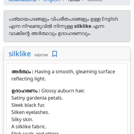
പര്യായപദങ്ങളും വിപരീതപദങ്ങളും ഉള്ള English
എന്ന നിഘണ്ടുവിൽ നിന്നുള്ള
silklike
എന്ന
വാക്കിന്റെ അർത്ഥവും ഉദാഹരണവും.
silklike
adjective
അർത്ഥം :
Having a smooth, gleaming surface
reflecting light.
ഉദാഹരണം :
Glossy auburn hair.
Satiny gardenia petals.
Sleek black fur.
Silken eyelashes.
Silky skin.
A silklike fabric.
Slick seals and otters.