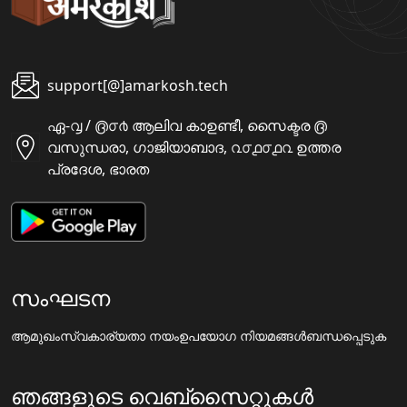
support[@]amarkosh.tech
ഏ-൮ / ൫൦൪ ആലിവ കാഉണ്ടീ, സൈക്ടര ൫
വസുന്ധരാ, ഗാജിയാബാദ, ൨൦൧൦൧൨ ഉത്തര
പ്രദേശ, ഭാരത
സംഘടന
ആമുഖം
സ്വകാര്യതാ നയം
ഉപയോഗ നിയമങ്ങൾ
ബന്ധപ്പെടുക
ഞങ്ങളുടെ വെബ്സൈറ്റുകൾ