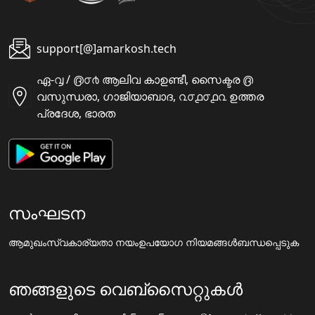
support[@]amarkosh.tech
ഏ-൮ / ൫൦൪ ആലിവ കാഉണ്ടീ, സൈക്ടര ൫
വസുന്ധരാ, ഗാജിയാബാദ, ൨൦൧൦൧൨ ഉത്തര
പ്രദേശ, ഭാരത
സംഘടന
ആമുഖം
സ്വകാര്യതാ നയം
ഉപയോഗ നിയമങ്ങൾ
ബന്ധപ്പെടുക
ഞങ്ങളുടെ വെബ്സൈറ്റുകൾ