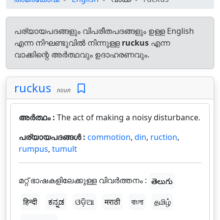
പര്യായപദങ്ങളും വിപരീതപദങ്ങളും ഉള്ള English
എന്ന നിഘണ്ടുവിൽ നിന്നുള്ള
ruckus
എന്ന
വാക്കിന്റെ അർത്ഥവും ഉദാഹരണവും.
ruckus
noun
അർത്ഥം :
The act of making a noisy disturbance.
പര്യായപദങ്ങൾ :
commotion
,
din
,
ruction
,
rumpus
,
tumult
മറ്റ് ഭാഷകളിലേക്കുള്ള വിവർത്തനം :
తెలుగు
हिन्दी
ಕನ್ನಡ
ଓଡ଼ିଆ
मराठी
বাংলা
தமிழ்