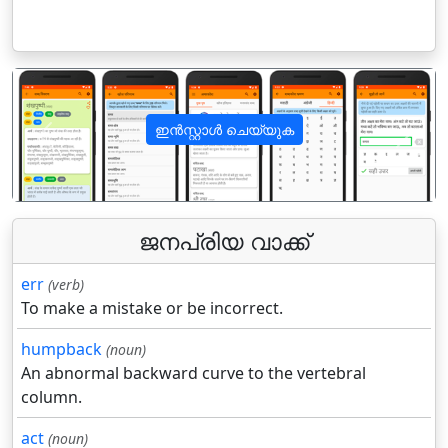
ഇൻസ്റ്റാൾ ചെയ്യുക
पिछला
अगला
ജനപ്രിയ വാക്ക്
err
(verb)
To make a mistake or be incorrect.
humpback
(noun)
An abnormal backward curve to the vertebral
column.
act
(noun)