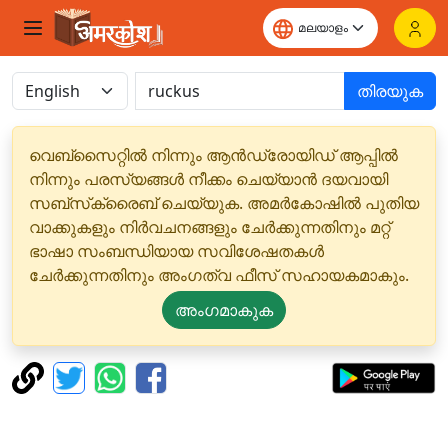
തിരയുക
വെബ്‌സൈറ്റിൽ നിന്നും ആൻഡ്രോയിഡ് ആപ്പിൽ
നിന്നും പരസ്യങ്ങൾ നീക്കം ചെയ്യാൻ ദയവായി
സബ്‌സ്‌ക്രൈബ് ചെയ്യുക. അമർകോഷിൽ പുതിയ
വാക്കുകളും നിർവചനങ്ങളും ചേർക്കുന്നതിനും മറ്റ്
ഭാഷാ സംബന്ധിയായ സവിശേഷതകൾ
ചേർക്കുന്നതിനും അംഗത്വ ഫീസ് സഹായകമാകും.
അംഗമാകുക