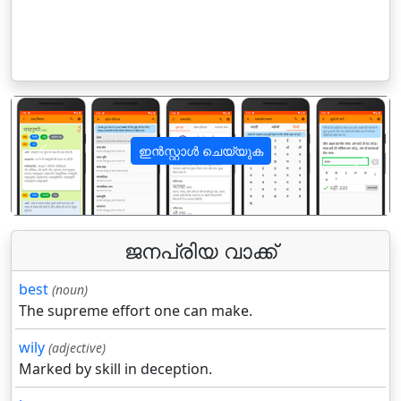
ഇൻസ്റ്റാൾ ചെയ്യുക
पिछला
अगला
ജനപ്രിയ വാക്ക്
best
(noun)
The supreme effort one can make.
wily
(adjective)
Marked by skill in deception.