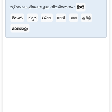
മറ്റ് ഭാഷകളിലേക്കുള്ള വിവർത്തനം :
हिन्दी
తెలుగు
ಕನ್ನಡ
ଓଡ଼ିଆ
मराठी
বাংলা
தமிழ்
മലയാളം