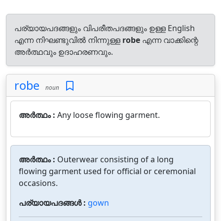
പര്യായപദങ്ങളും വിപരീതപദങ്ങളും ഉള്ള English
എന്ന നിഘണ്ടുവിൽ നിന്നുള്ള
robe
എന്ന വാക്കിന്റെ
അർത്ഥവും ഉദാഹരണവും.
robe
noun
അർത്ഥം :
Any loose flowing garment.
അർത്ഥം :
Outerwear consisting of a long
flowing garment used for official or ceremonial
occasions.
പര്യായപദങ്ങൾ :
gown