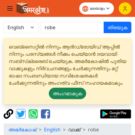
തിരയുക
വെബ്‌സൈറ്റിൽ നിന്നും ആൻഡ്രോയിഡ് ആപ്പിൽ
നിന്നും പരസ്യങ്ങൾ നീക്കം ചെയ്യാൻ ദയവായി
സബ്‌സ്‌ക്രൈബ് ചെയ്യുക. അമർകോഷിൽ പുതിയ
വാക്കുകളും നിർവചനങ്ങളും ചേർക്കുന്നതിനും മറ്റ്
ഭാഷാ സംബന്ധിയായ സവിശേഷതകൾ
ചേർക്കുന്നതിനും അംഗത്വ ഫീസ് സഹായകമാകും.
അംഗമാകുക
അമർകോഷ്
English
വാക്ക്
robe