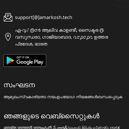
support[@]amarkosh.tech
ഏ-൮ / ൫൦൪ ആലിവ കാഉണ്ടീ, സൈക്ടര ൫
വസുന്ധരാ, ഗാജിയാബാദ, ൨൦൧൦൧൨ ഉത്തര
പ്രദേശ, ഭാരത
സംഘടന
ആമുഖം
സ്വകാര്യതാ നയം
ഉപയോഗ നിയമങ്ങൾ
ബന്ധപ്പെടുക
ഞങ്ങളുടെ വെബ്സൈറ്റുകൾ
अमरकोश.भारत
मराठी.भारत
అమర్కోష్.భారత్
அகராதி.இந்தியா
ನಿಘಂಟು.ಭಾರತ