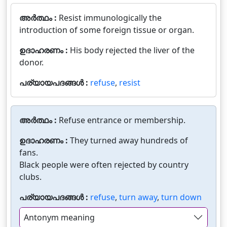
അർത്ഥം :
Resist immunologically the
introduction of some foreign tissue or organ.
ഉദാഹരണം :
His body rejected the liver of the
donor.
പര്യായപദങ്ങൾ :
refuse
,
resist
അർത്ഥം :
Refuse entrance or membership.
ഉദാഹരണം :
They turned away hundreds of
fans.
Black people were often rejected by country
clubs.
പര്യായപദങ്ങൾ :
refuse
,
turn away
,
turn down
Antonym meaning