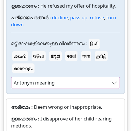
ഉദാഹരണം :
He refused my offer of hospitality.
പര്യായപദങ്ങൾ :
decline
,
pass up
,
refuse
,
turn
down
മറ്റ് ഭാഷകളിലേക്കുള്ള വിവർത്തനം :
हिन्दी
తెలుగు
ଓଡ଼ିଆ
ಕನ್ನಡ
मराठी
বাংলা
தமிழ்
മലയാളം
Antonym meaning
അർത്ഥം :
Deem wrong or inappropriate.
ഉദാഹരണം :
I disapprove of her child rearing
methods.