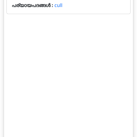
പര്യായപദങ്ങൾ :
cull