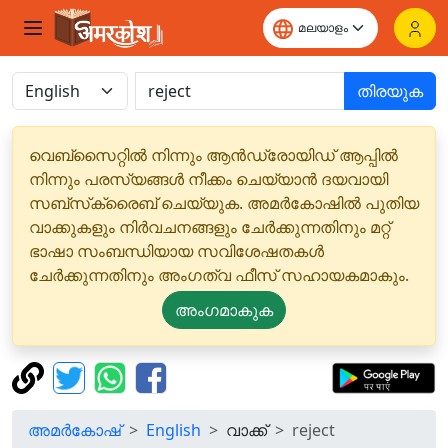
തിരയുക
വെബ്‌സൈറ്റിൽ നിന്നും ആൻഡ്രോയിഡ് ആപ്പിൽ
നിന്നും പരസ്യങ്ങൾ നീക്കം ചെയ്യാൻ ദയവായി
സബ്‌സ്‌ക്രൈബ് ചെയ്യുക. അമർകോഷിൽ പുതിയ
വാക്കുകളും നിർവചനങ്ങളും ചേർക്കുന്നതിനും മറ്റ്
ഭാഷാ സംബന്ധിയായ സവിശേഷതകൾ
ചേർക്കുന്നതിനും അംഗത്വ ഫീസ് സഹായകമാകും.
അംഗമാകുക
അമർകോഷ്
English
വാക്ക്
reject