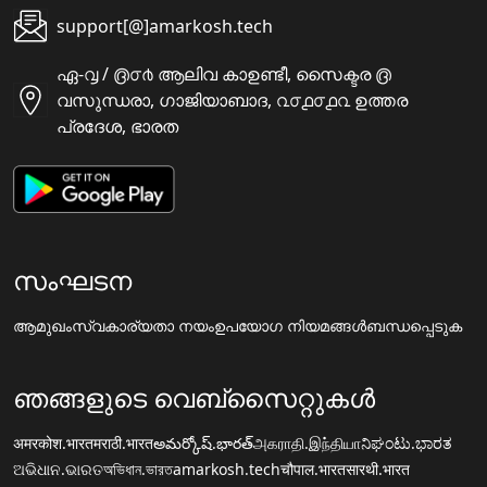
support[@]amarkosh.tech
ഏ-൮ / ൫൦൪ ആലിവ കാഉണ്ടീ, സൈക്ടര ൫
വസുന്ധരാ, ഗാജിയാബാദ, ൨൦൧൦൧൨ ഉത്തര
പ്രദേശ, ഭാരത
സംഘടന
ആമുഖം
സ്വകാര്യതാ നയം
ഉപയോഗ നിയമങ്ങൾ
ബന്ധപ്പെടുക
ഞങ്ങളുടെ വെബ്സൈറ്റുകൾ
अमरकोश.भारत
मराठी.भारत
అమర్కోష్.భారత్
அகராதி.இந்தியா
ನಿಘಂಟು.ಭಾರತ
ଅଭିଧାନ.ଭାରତ
অভিধান.ভারত
amarkosh.tech
चौपाल.भारत
सारथी.भारत