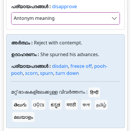
പര്യായപദങ്ങൾ :
disapprove
Antonym meaning
അർത്ഥം :
Reject with contempt.
ഉദാഹരണം :
She spurned his advances.
പര്യായപദങ്ങൾ :
disdain
,
freeze off
,
pooh-
pooh
,
scorn
,
spurn
,
turn down
മറ്റ് ഭാഷകളിലേക്കുള്ള വിവർത്തനം :
हिन्दी
తెలుగు
ଓଡ଼ିଆ
ಕನ್ನಡ
मराठी
বাংলা
தமிழ்
മലയാളം