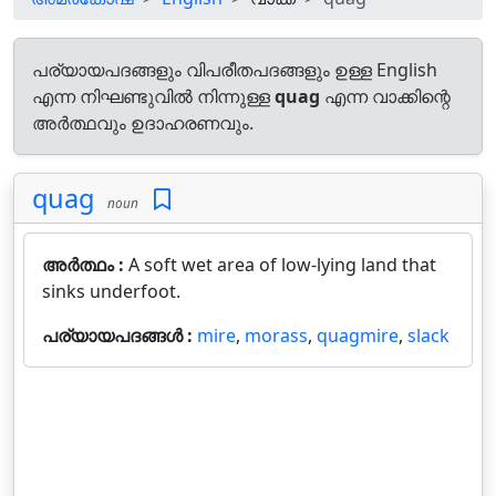
പര്യായപദങ്ങളും വിപരീതപദങ്ങളും ഉള്ള English
എന്ന നിഘണ്ടുവിൽ നിന്നുള്ള
quag
എന്ന വാക്കിന്റെ
അർത്ഥവും ഉദാഹരണവും.
quag
noun
അർത്ഥം :
A soft wet area of low-lying land that
sinks underfoot.
പര്യായപദങ്ങൾ :
mire
,
morass
,
quagmire
,
slack