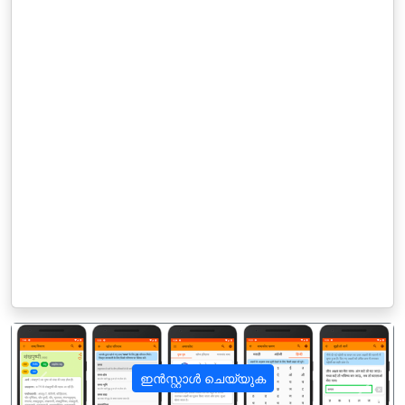
ഇൻസ്റ്റാൾ ചെയ്യുക
पिछला
अगला