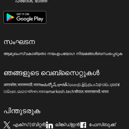
പ്രദേശ, ഭാരത
സംഘടന
ആമുഖം
സ്വകാര്യതാ നയം
ഉപയോഗ നിയമങ്ങൾ
ബന്ധപ്പെടുക
ഞങ്ങളുടെ വെബ്സൈറ്റുകൾ
अमरकोश.भारत
मराठी.भारत
అమర్కోష్.భారత్
அகராதி.இந்தியா
ನಿಘಂಟು.ಭಾರತ
ଅଭିଧାନ.ଭାରତ
অভিধান.ভারত
amarkosh.tech
चौपाल.भारत
सारथी.भारत
പിന്തുടരുക
എക്സ് (ട്വിറ്റർ)
ലിങ്ക്ഡ്ഇൻ
ഫേസ്ബുക്ക്