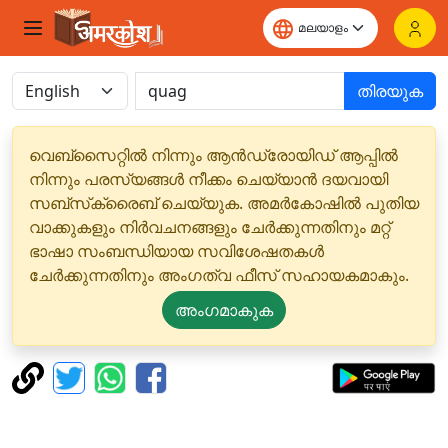
തിരയുക
വെബ്‌സൈറ്റിൽ നിന്നും ആൻഡ്രോയിഡ് ആപ്പിൽ
നിന്നും പരസ്യങ്ങൾ നീക്കം ചെയ്യാൻ ദയവായി
സബ്‌സ്‌ക്രൈബ് ചെയ്യുക. അമർകോഷിൽ പുതിയ
വാക്കുകളും നിർവചനങ്ങളും ചേർക്കുന്നതിനും മറ്റ്
ഭാഷാ സംബന്ധിയായ സവിശേഷതകൾ
ചേർക്കുന്നതിനും അംഗത്വ ഫീസ് സഹായകമാകും.
അംഗമാകുക