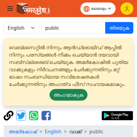
തിരയുക
വെബ്‌സൈറ്റിൽ നിന്നും ആൻഡ്രോയിഡ് ആപ്പിൽ
നിന്നും പരസ്യങ്ങൾ നീക്കം ചെയ്യാൻ ദയവായി
സബ്‌സ്‌ക്രൈബ് ചെയ്യുക. അമർകോഷിൽ പുതിയ
വാക്കുകളും നിർവചനങ്ങളും ചേർക്കുന്നതിനും മറ്റ്
ഭാഷാ സംബന്ധിയായ സവിശേഷതകൾ
ചേർക്കുന്നതിനും അംഗത്വ ഫീസ് സഹായകമാകും.
അംഗമാകുക
അമർകോഷ്
English
വാക്ക്
public