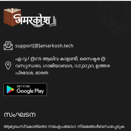
support[@]amarkosh.tech
ഏ-൮ / ൫൦൪ ആലിവ കാഉണ്ടീ, സൈക്ടര ൫
വസുന്ധരാ, ഗാജിയാബാദ, ൨൦൧൦൧൨ ഉത്തര
പ്രദേശ, ഭാരത
സംഘടന
ആമുഖം
സ്വകാര്യതാ നയം
ഉപയോഗ നിയമങ്ങൾ
ബന്ധപ്പെടുക