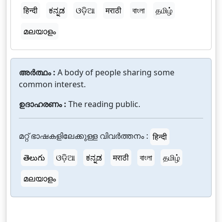
हिन्दी
ಕನ್ನಡ
ଓଡ଼ିଆ
मराठी
বাংলা
தமிழ்
മലയാളം
അർത്ഥം :
A body of people sharing some
common interest.
ഉദാഹരണം :
The reading public.
മറ്റ് ഭാഷകളിലേക്കുള്ള വിവർത്തനം :
हिन्दी
తెలుగు
ଓଡ଼ିଆ
ಕನ್ನಡ
मराठी
বাংলা
தமிழ்
മലയാളം