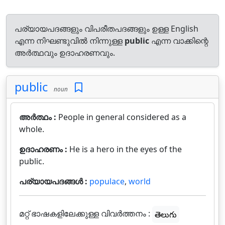
പര്യായപദങ്ങളും വിപരീതപദങ്ങളും ഉള്ള English
എന്ന നിഘണ്ടുവിൽ നിന്നുള്ള
public
എന്ന വാക്കിന്റെ
അർത്ഥവും ഉദാഹരണവും.
public
noun
അർത്ഥം :
People in general considered as a
whole.
ഉദാഹരണം :
He is a hero in the eyes of the
public.
പര്യായപദങ്ങൾ :
populace
,
world
മറ്റ് ഭാഷകളിലേക്കുള്ള വിവർത്തനം :
తెలుగు