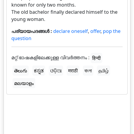
known for only two months.
The old bachelor finally declared himself to the
young woman.
പര്യായപദങ്ങൾ :
declare oneself
,
offer
,
pop the
question
മറ്റ് ഭാഷകളിലേക്കുള്ള വിവർത്തനം :
हिन्दी
తెలుగు
ಕನ್ನಡ
ଓଡ଼ିଆ
मराठी
বাংলা
தமிழ்
മലയാളം