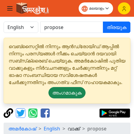
തിരയുക
വെബ്‌സൈറ്റിൽ നിന്നും ആൻഡ്രോയിഡ് ആപ്പിൽ
നിന്നും പരസ്യങ്ങൾ നീക്കം ചെയ്യാൻ ദയവായി
സബ്‌സ്‌ക്രൈബ് ചെയ്യുക. അമർകോഷിൽ പുതിയ
വാക്കുകളും നിർവചനങ്ങളും ചേർക്കുന്നതിനും മറ്റ്
ഭാഷാ സംബന്ധിയായ സവിശേഷതകൾ
ചേർക്കുന്നതിനും അംഗത്വ ഫീസ് സഹായകമാകും.
അംഗമാകുക
അമർകോഷ്
English
വാക്ക്
propose