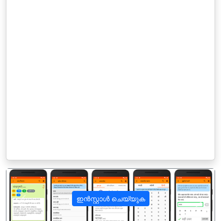
ഇൻസ്റ്റാൾ ചെയ്യുക
पिछला
अगला