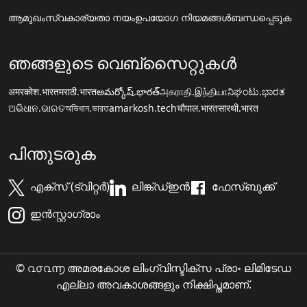
ആമുഖം
സ്വകാര്യതാ നയം
ഉപയോഗ നിയമങ്ങൾ
ബന്ധപ്പെടുക
ഞങ്ങളുടെ വെബ്സൈറ്റുകൾ
अमरकोश.भारत
मराठी.भारत
అమర్కోష్.భారత్
அகராதி.இந்தியா
ನಿಘಂಟು.ಭಾರತ
ଅଭିଧାନ.ଭାରତ
অভিধান.ভারত
amarkosh.tech
चौपाल.भारत
सारथी.भारत
പിന്തുടരുക
എക്സ് (ട്വിറ്റർ)
ലിങ്ക്ഡ്ഇൻ
ഫേസ്ബുക്ക്
ഇൻസ്റ്റാഗ്രാം
© ൨൦൨൬ അമരകോശ ലിംഗ്വിസ്ടിക്സ പ്രാ॰ ലിമിടേഡ
എല്ലാ അവകാശങ്ങളും നിക്ഷിപ്തമാണ്.