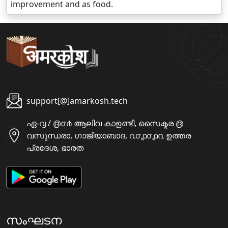
improvement and as food.
support[@]amarkosh.tech
ഏ-൮ / ൫൦൪ ആലിവ കാഉണ്ടീ, സൈക്ടര ൫
വസുന്ധരാ, ഗാജിയാബാദ, ൨൦൧൦൧൨ ഉത്തര
പ്രദേശ, ഭാരത
സംഘടന