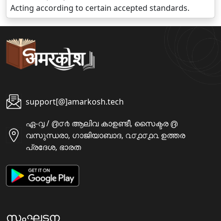
Acting according to certain accepted standards.
support[@]amarkosh.tech
ഏ-൮ / ൫൦൪ ആലിവ കാഉണ്ടീ, സൈക്ടര ൫
വസുന്ധരാ, ഗാജിയാബാദ, ൨൦൧൦൧൨ ഉത്തര
പ്രദേശ, ഭാരത
സംഘടന