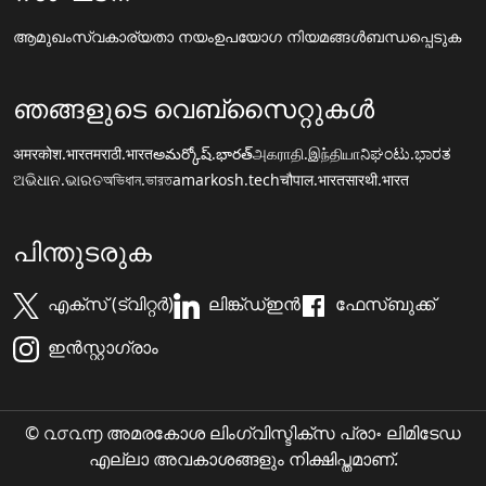
ആമുഖം
സ്വകാര്യതാ നയം
ഉപയോഗ നിയമങ്ങൾ
ബന്ധപ്പെടുക
ഞങ്ങളുടെ വെബ്സൈറ്റുകൾ
अमरकोश.भारत
मराठी.भारत
అమర్కోష్.భారత్
அகராதி.இந்தியா
ನಿಘಂಟು.ಭಾರತ
ଅଭିଧାନ.ଭାରତ
অভিধান.ভারত
amarkosh.tech
चौपाल.भारत
सारथी.भारत
പിന്തുടരുക
എക്സ് (ട്വിറ്റർ)
ലിങ്ക്ഡ്ഇൻ
ഫേസ്ബുക്ക്
ഇൻസ്റ്റാഗ്രാം
© ൨൦൨൬ അമരകോശ ലിംഗ്വിസ്ടിക്സ പ്രാ॰ ലിമിടേഡ
എല്ലാ അവകാശങ്ങളും നിക്ഷിപ്തമാണ്.