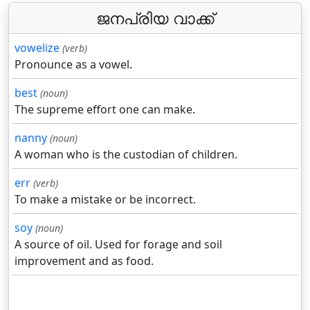
ജനപ്രിയ വാക്ക്
vowelize
(verb)
Pronounce as a vowel.
best
(noun)
The supreme effort one can make.
nanny
(noun)
A woman who is the custodian of children.
err
(verb)
To make a mistake or be incorrect.
soy
(noun)
A source of oil. Used for forage and soil
improvement and as food.