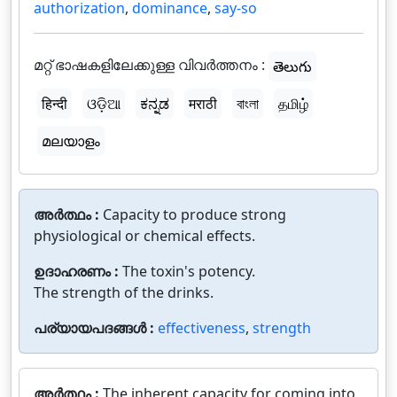
authorization
,
dominance
,
say-so
മറ്റ് ഭാഷകളിലേക്കുള്ള വിവർത്തനം :
తెలుగు
हिन्दी
ଓଡ଼ିଆ
ಕನ್ನಡ
मराठी
বাংলা
தமிழ்
മലയാളം
അർത്ഥം :
Capacity to produce strong
physiological or chemical effects.
ഉദാഹരണം :
The toxin's potency.
The strength of the drinks.
പര്യായപദങ്ങൾ :
effectiveness
,
strength
അർത്ഥം :
The inherent capacity for coming into