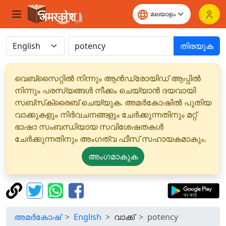
തിരയുക
വെബ്‌സൈറ്റിൽ നിന്നും ആൻഡ്രോയിഡ് ആപ്പിൽ
നിന്നും പരസ്യങ്ങൾ നീക്കം ചെയ്യാൻ ദയവായി
സബ്‌സ്‌ക്രൈബ് ചെയ്യുക. അമർകോഷിൽ പുതിയ
വാക്കുകളും നിർവചനങ്ങളും ചേർക്കുന്നതിനും മറ്റ്
ഭാഷാ സംബന്ധിയായ സവിശേഷതകൾ
ചേർക്കുന്നതിനും അംഗത്വ ഫീസ് സഹായകമാകും.
അംഗമാകുക
അമർകോഷ്
English
വാക്ക്
potency