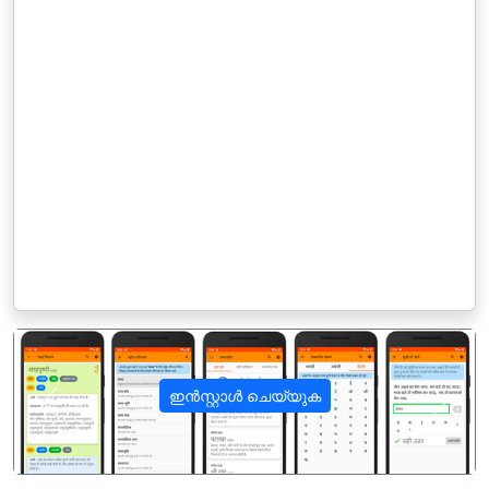
ഇൻസ്റ്റാൾ ചെയ്യുക
पिछला
अगला