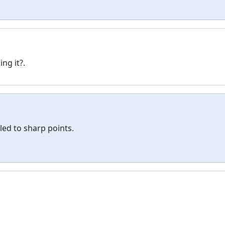
ng it?.
led to sharp points.