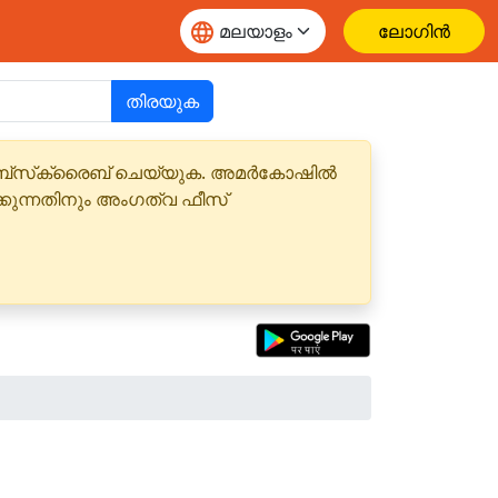
ലോഗിൻ
തിരയുക
 സബ്‌സ്‌ക്രൈബ് ചെയ്യുക. അമർകോഷിൽ
്കുന്നതിനും അംഗത്വ ഫീസ്