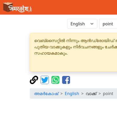
വെബ്‌സൈറ്റിൽ നിന്നും ആൻഡ്രോയിഡ് 
പുതിയ വാക്കുകളും നിർവചനങ്ങളും ചേർക
സഹായകമാകും.
അമർകോഷ്
English
വാക്ക്
point