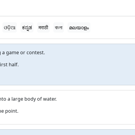
ଓଡ଼ିଆ
ಕನ್ನಡ
मराठी
বাংলা
മലയാളം
g a game or contest.
rst half.
to a large body of water.
e point.