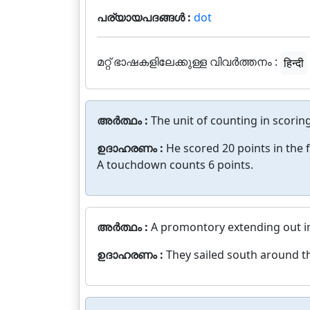
പര്യായപദങ്ങൾ :
dot
മറ്റ് ഭാഷകളിലേക്കുള്ള വിവർത്തനം :
हिन्दी
അർത്ഥം :
The unit of counting in scorin
ഉദാഹരണം :
He scored 20 points in the fi
A touchdown counts 6 points.
അർത്ഥം :
A promontory extending out in
ഉദാഹരണം :
They sailed south around th