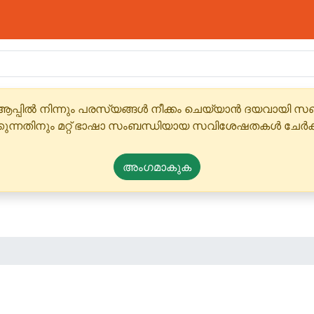
ആപ്പിൽ നിന്നും പരസ്യങ്ങൾ നീക്കം ചെയ്യാൻ ദയവായി
്കുന്നതിനും മറ്റ് ഭാഷാ സംബന്ധിയായ സവിശേഷതകൾ ചേർക
അംഗമാകുക