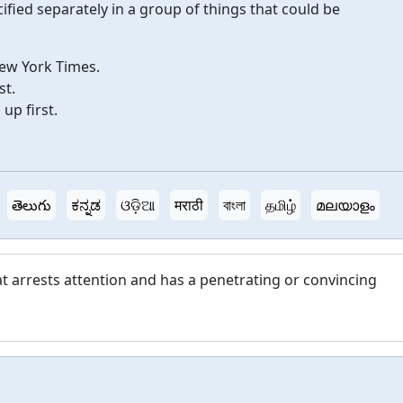
cified separately in a group of things that could be
New York Times.
st.
up first.
తెలుగు
ಕನ್ನಡ
ଓଡ଼ିଆ
मराठी
বাংলা
தமிழ்
മലയാളം
hat arrests attention and has a penetrating or convincing