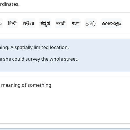
ordinates.
ు
हिन्दी
ଓଡ଼ିଆ
ಕನ್ನಡ
मराठी
বাংলা
தமிழ்
മലയാളം
ng. A spatially limited location.
e she could survey the whole street.
al meaning of something.