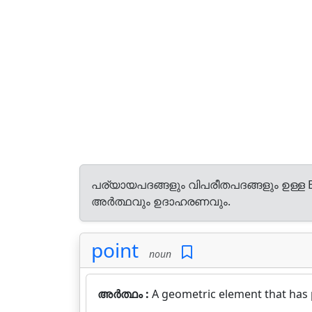
പര്യായപദങ്ങളും വിപരീതപദങ്ങളും ഉള്ള E
അർത്ഥവും ഉദാഹരണവും.
point
noun
അർത്ഥം :
A geometric element that has 