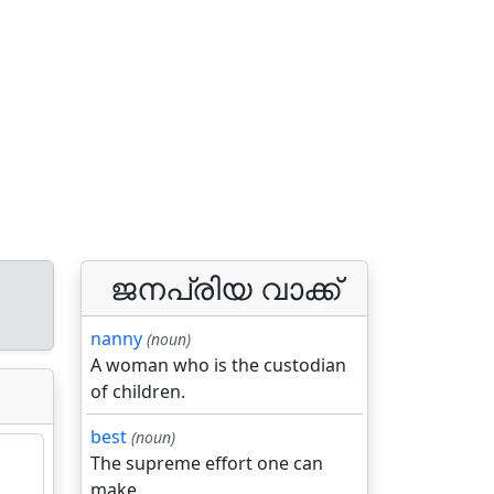
ജനപ്രിയ വാക്ക്
nanny
(noun)
A woman who is the custodian
of children.
best
(noun)
The supreme effort one can
make.