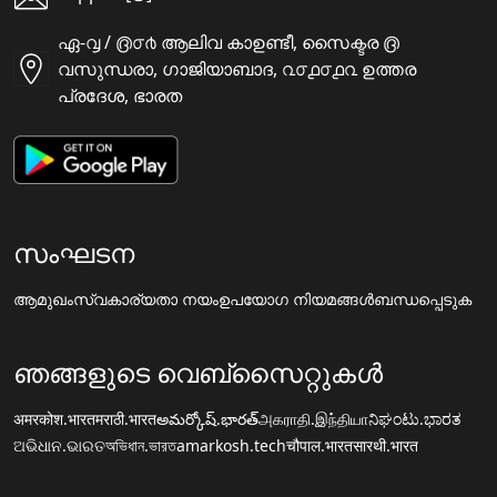
ഏ-൮ / ൫൦൪ ആലിവ കാഉണ്ടീ, സൈക്ടര ൫
വസുന്ധരാ, ഗാജിയാബാദ, ൨൦൧൦൧൨ ഉത്തര
പ്രദേശ, ഭാരത
സംഘടന
ആമുഖം
സ്വകാര്യതാ നയം
ഉപയോഗ നിയമങ്ങൾ
ബന്ധപ്പെടുക
ഞങ്ങളുടെ വെബ്സൈറ്റുകൾ
अमरकोश.भारत
मराठी.भारत
అమర్కోష్.భారత్
அகராதி.இந்தியா
ನಿಘಂಟು.ಭಾರತ
ଅଭିଧାନ.ଭାରତ
অভিধান.ভারত
amarkosh.tech
चौपाल.भारत
सारथी.भारत