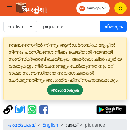
തിരയുക
വെബ്‌സൈറ്റിൽ നിന്നും ആൻഡ്രോയിഡ് ആപ്പിൽ
നിന്നും പരസ്യങ്ങൾ നീക്കം ചെയ്യാൻ ദയവായി
സബ്‌സ്‌ക്രൈബ് ചെയ്യുക. അമർകോഷിൽ പുതിയ
വാക്കുകളും നിർവചനങ്ങളും ചേർക്കുന്നതിനും മറ്റ്
ഭാഷാ സംബന്ധിയായ സവിശേഷതകൾ
ചേർക്കുന്നതിനും അംഗത്വ ഫീസ് സഹായകമാകും.
അംഗമാകുക
അമർകോഷ്
English
വാക്ക്
piquance