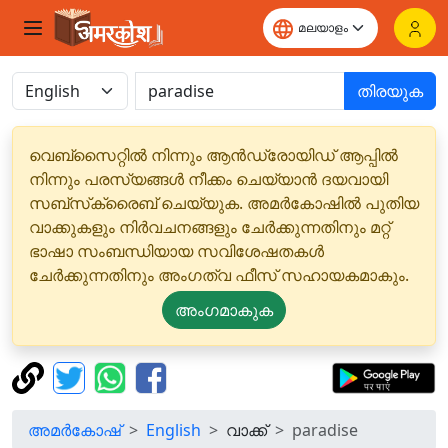
തിരയുക
വെബ്‌സൈറ്റിൽ നിന്നും ആൻഡ്രോയിഡ് ആപ്പിൽ
നിന്നും പരസ്യങ്ങൾ നീക്കം ചെയ്യാൻ ദയവായി
സബ്‌സ്‌ക്രൈബ് ചെയ്യുക. അമർകോഷിൽ പുതിയ
വാക്കുകളും നിർവചനങ്ങളും ചേർക്കുന്നതിനും മറ്റ്
ഭാഷാ സംബന്ധിയായ സവിശേഷതകൾ
ചേർക്കുന്നതിനും അംഗത്വ ഫീസ് സഹായകമാകും.
അംഗമാകുക
അമർകോഷ്
English
വാക്ക്
paradise