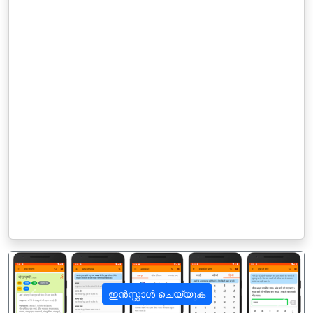
ഇൻസ്റ്റാൾ ചെയ്യുക
पिछला
अगला