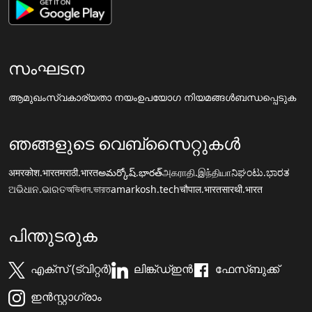
സംഘടന
ആമുഖം
സ്വകാര്യതാ നയം
ഉപയോഗ നിയമങ്ങൾ
ബന്ധപ്പെടുക
ഞങ്ങളുടെ വെബ്സൈറ്റുകൾ
अमरकोश.भारत
मराठी.भारत
అమర్కోష్.భారత్
அகராதி.இந்தியா
ನಿಘಂಟು.ಭಾರತ
ଅଭିଧାନ.ଭାରତ
অভিধান.ভারত
amarkosh.tech
चौपाल.भारत
सारथी.भारत
പിന്തുടരുക
എക്സ് (ട്വിറ്റർ)
ലിങ്ക്ഡ്ഇൻ
ഫേസ്ബുക്ക്
ഇൻസ്റ്റാഗ്രാം