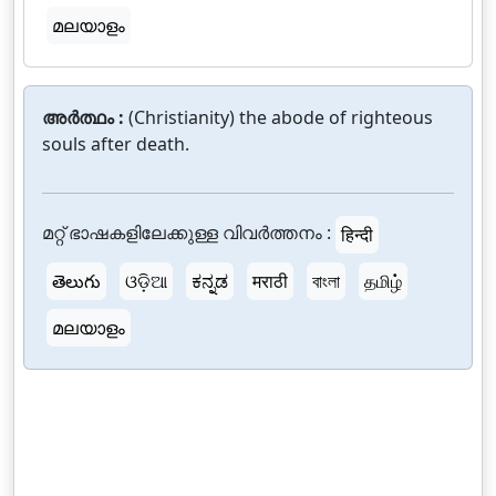
മലയാളം
അർത്ഥം :
(Christianity) the abode of righteous
souls after death.
മറ്റ് ഭാഷകളിലേക്കുള്ള വിവർത്തനം :
हिन्दी
తెలుగు
ଓଡ଼ିଆ
ಕನ್ನಡ
मराठी
বাংলা
தமிழ்
മലയാളം