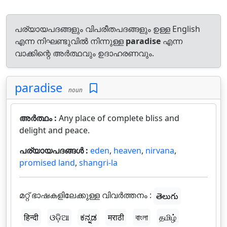
പര്യായപദങ്ങളും വിപരീതപദങ്ങളും ഉള്ള English
എന്ന നിഘണ്ടുവിൽ നിന്നുള്ള
paradise
എന്ന
വാക്കിന്റെ അർത്ഥവും ഉദാഹരണവും.
paradise
noun
അർത്ഥം :
Any place of complete bliss and
delight and peace.
പര്യായപദങ്ങൾ :
eden
,
heaven
,
nirvana
,
promised land
,
shangri-la
മറ്റ് ഭാഷകളിലേക്കുള്ള വിവർത്തനം :
తెలుగు
हिन्दी
ଓଡ଼ିଆ
ಕನ್ನಡ
मराठी
বাংলা
தமிழ்