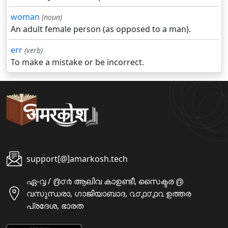
woman
(noun)
An adult female person (as opposed to a man).
err
(verb)
To make a mistake or be incorrect.
support[@]amarkosh.tech
ഏ-൮ / ൫൦൪ ആലിവ കാഉണ്ടീ, സൈക്ടര ൫
വസുന്ധരാ, ഗാജിയാബാദ, ൨൦൧൦൧൨ ഉത്തര
പ്രദേശ, ഭാരത