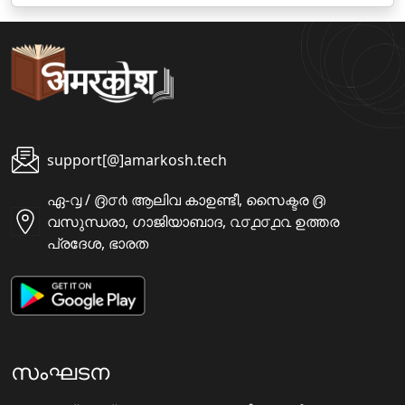
support[@]amarkosh.tech
ഏ-൮ / ൫൦൪ ആലിവ കാഉണ്ടീ, സൈക്ടര ൫
വസുന്ധരാ, ഗാജിയാബാദ, ൨൦൧൦൧൨ ഉത്തര
പ്രദേശ, ഭാരത
സംഘടന