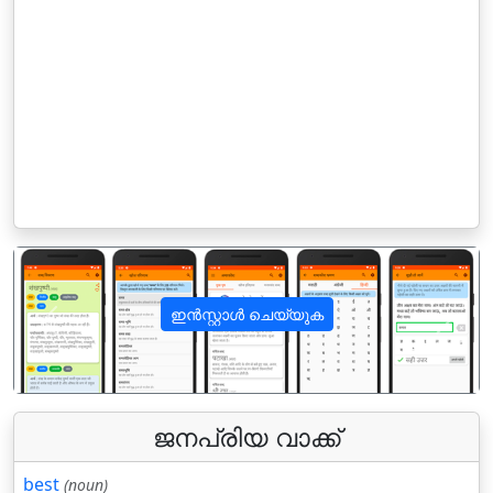
ഇൻസ്റ്റാൾ ചെയ്യുക
पिछला
अगला
ജനപ്രിയ വാക്ക്
best
(noun)