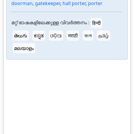
doorman
,
gatekeeper
,
hall porter
,
porter
മറ്റ് ഭാഷകളിലേക്കുള്ള വിവർത്തനം :
हिन्दी
తెలుగు
ಕನ್ನಡ
ଓଡ଼ିଆ
मराठी
বাংলা
தமிழ்
മലയാളം