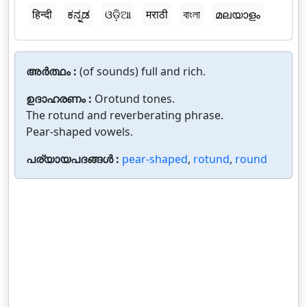
हिन्दी
ಕನ್ನಡ
ଓଡ଼ିଆ
मराठी
বাংলা
മലയാളം
അർത്ഥം :
(of sounds) full and rich.
ഉദാഹരണം :
Orotund tones.
The rotund and reverberating phrase.
Pear-shaped vowels.
പര്യായപദങ്ങൾ :
pear-shaped
,
rotund
,
round