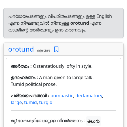
പര്യായപദങ്ങളും വിപരീതപദങ്ങളും ഉള്ള English
എന്ന നിഘണ്ടുവിൽ നിന്നുള്ള
orotund
എന്ന
വാക്കിന്റെ അർത്ഥവും ഉദാഹരണവും.
orotund
adjective
അർത്ഥം :
Ostentatiously lofty in style.
ഉദാഹരണം :
A man given to large talk.
Tumid political prose.
പര്യായപദങ്ങൾ :
bombastic
,
declamatory
,
large
,
tumid
,
turgid
മറ്റ് ഭാഷകളിലേക്കുള്ള വിവർത്തനം :
తెలుగు