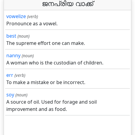
ജനപ്രിയ വാക്ക്
vowelize
(verb)
Pronounce as a vowel.
best
(noun)
The supreme effort one can make.
nanny
(noun)
A woman who is the custodian of children.
err
(verb)
To make a mistake or be incorrect.
soy
(noun)
A source of oil. Used for forage and soil
improvement and as food.