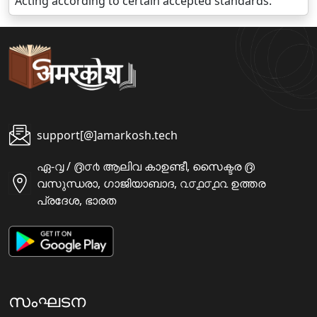
Acting according to certain accepted standards.
support[@]amarkosh.tech
ഏ-൮ / ൫൦൪ ആലിവ കാഉണ്ടീ, സൈക്ടര ൫
വസുന്ധരാ, ഗാജിയാബാദ, ൨൦൧൦൧൨ ഉത്തര
പ്രദേശ, ഭാരത
സംഘടന