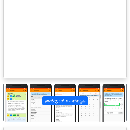
ഇൻസ്റ്റാൾ ചെയ്യുക
पिछला
अगला