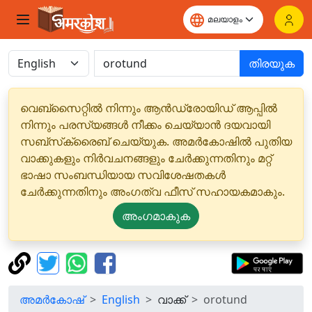
തിരയുക
വെബ്‌സൈറ്റിൽ നിന്നും ആൻഡ്രോയിഡ് ആപ്പിൽ
നിന്നും പരസ്യങ്ങൾ നീക്കം ചെയ്യാൻ ദയവായി
സബ്‌സ്‌ക്രൈബ് ചെയ്യുക. അമർകോഷിൽ പുതിയ
വാക്കുകളും നിർവചനങ്ങളും ചേർക്കുന്നതിനും മറ്റ്
ഭാഷാ സംബന്ധിയായ സവിശേഷതകൾ
ചേർക്കുന്നതിനും അംഗത്വ ഫീസ് സഹായകമാകും.
അംഗമാകുക
അമർകോഷ്
English
വാക്ക്
orotund