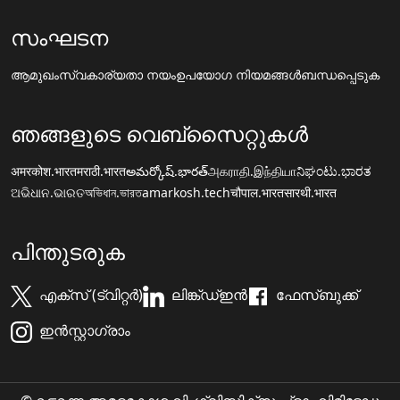
സംഘടന
ആമുഖം
സ്വകാര്യതാ നയം
ഉപയോഗ നിയമങ്ങൾ
ബന്ധപ്പെടുക
ഞങ്ങളുടെ വെബ്സൈറ്റുകൾ
अमरकोश.भारत
मराठी.भारत
అమర్కోష్.భారత్
அகராதி.இந்தியா
ನಿಘಂಟು.ಭಾರತ
ଅଭିଧାନ.ଭାରତ
অভিধান.ভারত
amarkosh.tech
चौपाल.भारत
सारथी.भारत
പിന്തുടരുക
എക്സ് (ട്വിറ്റർ)
ലിങ്ക്ഡ്ഇൻ
ഫേസ്ബുക്ക്
ഇൻസ്റ്റാഗ്രാം