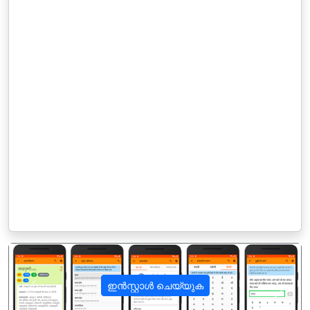
ഇൻസ്റ്റാൾ ചെയ്യുക
पिछला
अगला