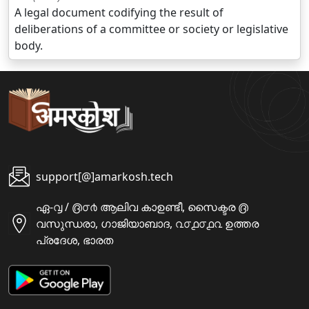
A legal document codifying the result of
deliberations of a committee or society or legislative
body.
support[@]amarkosh.tech
ഏ-൮ / ൫൦൪ ആലിവ കാഉണ്ടീ, സൈക്ടര ൫
വസുന്ധരാ, ഗാജിയാബാദ, ൨൦൧൦൧൨ ഉത്തര
പ്രദേശ, ഭാരത