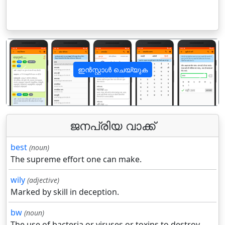
ഇൻസ്റ്റാൾ ചെയ്യുക
पिछला
अगला
ജനപ്രിയ വാക്ക്
best
(noun)
The supreme effort one can make.
wily
(adjective)
Marked by skill in deception.
bw
(noun)
The use of bacteria or viruses or toxins to destroy