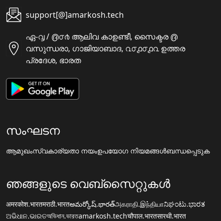
support[@]amarkosh.tech
ഏ-൮ / ൫൦൪ ആലിവ കാഉണ്ടീ, സൈക്ടര ൫
വസുന്ധരാ, ഗാജിയാബാദ, ൨൦൧൦൧൨ ഉത്തര
പ്രദേശ, ഭാരത
സംഘടന
ആമുഖം
സ്വകാര്യതാ നയം
ഉപയോഗ നിയമങ്ങൾ
ബന്ധപ്പെടുക
ഞങ്ങളുടെ വെബ്സൈറ്റുകൾ
अमरकोश.भारत
मराठी.भारत
అమర్కోష్.భారత్
அகராதி.இந்தியா
ನಿಘಂಟು.ಭಾರತ
ଅଭିଧାନ.ଭାରତ
অভিধান.ভারত
amarkosh.tech
चौपाल.भारत
सारथी.भारत