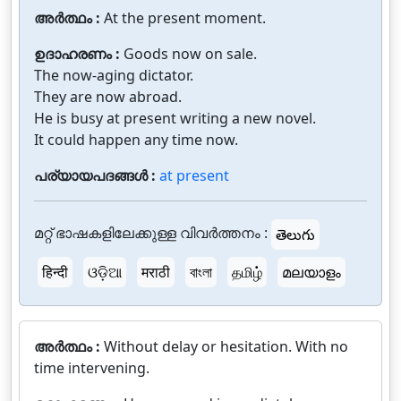
അർത്ഥം :
At the present moment.
ഉദാഹരണം :
Goods now on sale.
The now-aging dictator.
They are now abroad.
He is busy at present writing a new novel.
It could happen any time now.
പര്യായപദങ്ങൾ :
at present
മറ്റ് ഭാഷകളിലേക്കുള്ള വിവർത്തനം :
తెలుగు
हिन्दी
ଓଡ଼ିଆ
मराठी
বাংলা
தமிழ்
മലയാളം
അർത്ഥം :
Without delay or hesitation. With no
time intervening.