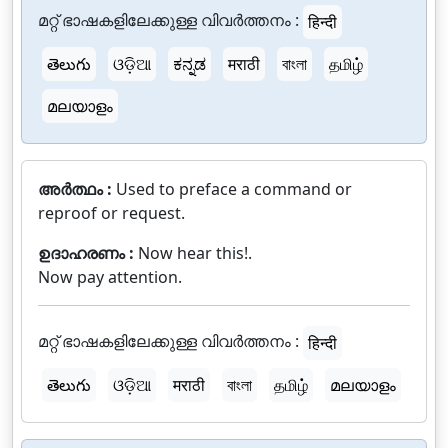
മറ്റ് ഭാഷകളിലേക്കുള്ള വിവർത്തനം :
हिन्दी
తెలుగు
ଓଡ଼ିଆ
ಕನ್ನಡ
मराठी
বাংলা
தமிழ்
മലയാളം
അർത്ഥം :
Used to preface a command or
reproof or request.
ഉദാഹരണം :
Now hear this!.
Now pay attention.
മറ്റ് ഭാഷകളിലേക്കുള്ള വിവർത്തനം :
हिन्दी
తెలుగు
ଓଡ଼ିଆ
मराठी
বাংলা
தமிழ்
മലയാളം