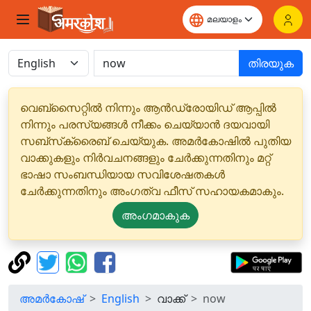
തിരയുക
വെബ്‌സൈറ്റിൽ നിന്നും ആൻഡ്രോയിഡ് ആപ്പിൽ
നിന്നും പരസ്യങ്ങൾ നീക്കം ചെയ്യാൻ ദയവായി
സബ്‌സ്‌ക്രൈബ് ചെയ്യുക. അമർകോഷിൽ പുതിയ
വാക്കുകളും നിർവചനങ്ങളും ചേർക്കുന്നതിനും മറ്റ്
ഭാഷാ സംബന്ധിയായ സവിശേഷതകൾ
ചേർക്കുന്നതിനും അംഗത്വ ഫീസ് സഹായകമാകും.
അംഗമാകുക
അമർകോഷ്
English
വാക്ക്
now