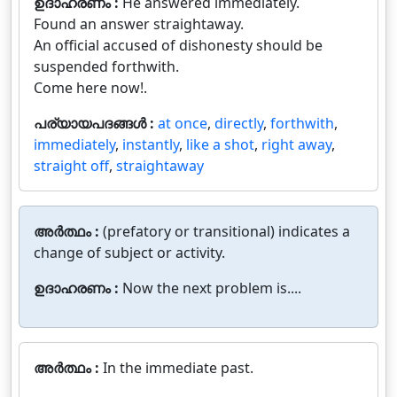
ഉദാഹരണം :
He answered immediately.
Found an answer straightaway.
An official accused of dishonesty should be
suspended forthwith.
Come here now!.
പര്യായപദങ്ങൾ :
at once
,
directly
,
forthwith
,
immediately
,
instantly
,
like a shot
,
right away
,
straight off
,
straightaway
അർത്ഥം :
(prefatory or transitional) indicates a
change of subject or activity.
ഉദാഹരണം :
Now the next problem is....
അർത്ഥം :
In the immediate past.