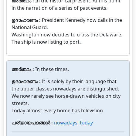
അർത്ഥം :
In the historical present. At this point
in the narration of a series of past events.
ഉദാഹരണം :
President Kennedy now calls in the
National Guard.
Washington now decides to cross the Delaware.
The ship is now listing to port.
അർത്ഥം :
In these times.
ഉദാഹരണം :
It is solely by their language that
the upper classes nowadays are distinguished.
We now rarely see horse-drawn vehicles on city
streets.
Today almost every home has television.
പര്യായപദങ്ങൾ :
nowadays
,
today