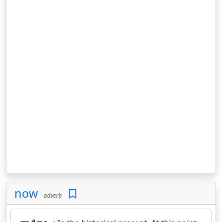
now
adverb