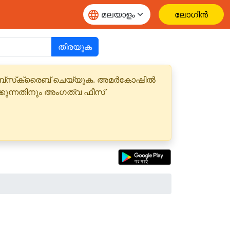
ലോഗിൻ
തിരയുക
 സബ്‌സ്‌ക്രൈബ് ചെയ്യുക. അമർകോഷിൽ
്കുന്നതിനും അംഗത്വ ഫീസ്