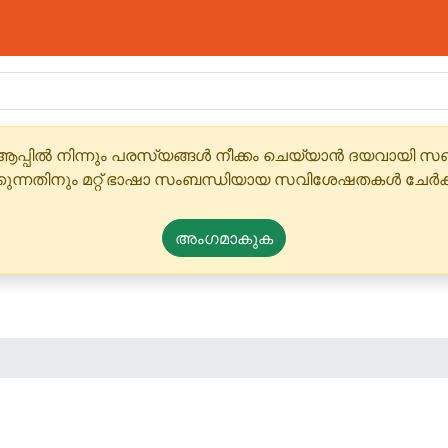
ആപ്പിൽ നിന്നും പരസ്യങ്ങൾ നീക്കം ചെയ്യാൻ ദയവായി
്കുന്നതിനും മറ്റ് ഭാഷാ സംബന്ധിയായ സവിശേഷതകൾ ചേർക
അംഗമാകുക