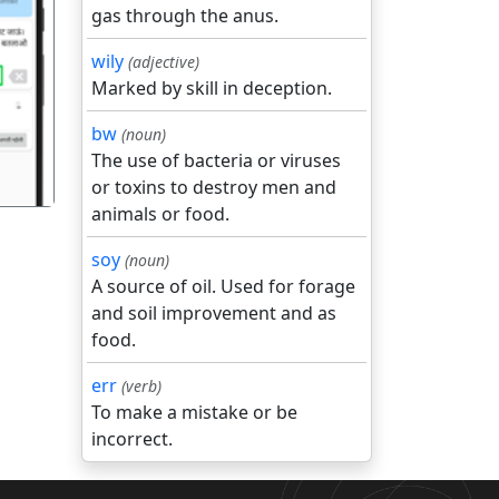
gas through the anus.
wily
(adjective)
गला
Marked by skill in deception.
bw
(noun)
The use of bacteria or viruses
or toxins to destroy men and
animals or food.
soy
(noun)
A source of oil. Used for forage
and soil improvement and as
food.
err
(verb)
To make a mistake or be
incorrect.