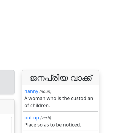
ജനപ്രിയ വാക്ക്
nanny
(noun)
A woman who is the custodian
of children.
put up
(verb)
Place so as to be noticed.