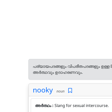
പര്യായപദങ്ങളും വിപരീതപദങ്ങളും ഉള്ള E
അർത്ഥവും ഉദാഹരണവും.
nooky
noun
അർത്ഥം :
Slang for sexual intercourse.