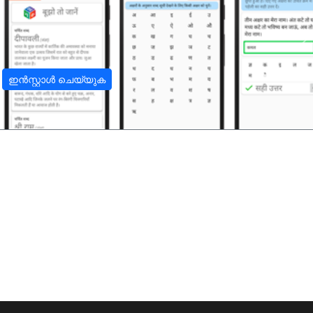
अ
ഇൻസ്റ്റാൾ ചെയ്യുക