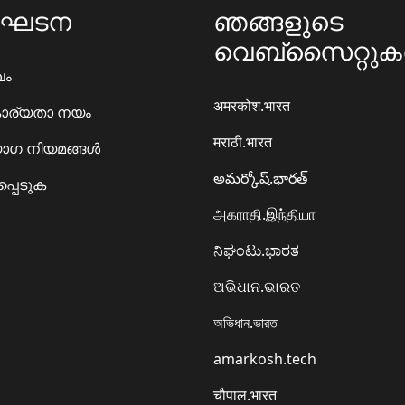
ംഘടന
ഞങ്ങളുടെ
വെബ്സൈറ്റു
ഖം
अमरकोश.भारत
ാര്യതാ നയം
मराठी.भारत
ഗ നിയമങ്ങൾ
అమర్కోష్.భారత్
്പെടുക
அகராதி.இந்தியா
ನಿಘಂಟು.ಭಾರತ
ଅଭିଧାନ.ଭାରତ
অভিধান.ভারত
amarkosh.tech
चौपाल.भारत