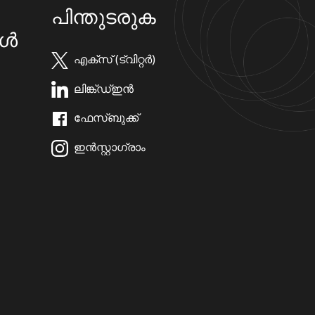
പിന്തുടരുക
കൾ
എക്സ് (ട്വിറ്റർ)
ലിങ്ക്ഡ്ഇൻ
ഫേസ്ബുക്ക്
ഇൻസ്റ്റാഗ്രാം