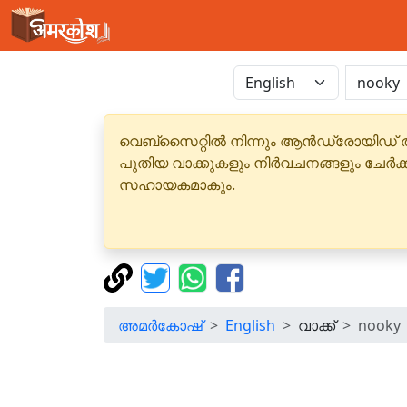
വെബ്‌സൈറ്റിൽ നിന്നും ആൻഡ്രോയിഡ് 
പുതിയ വാക്കുകളും നിർവചനങ്ങളും ചേർക
സഹായകമാകും.
അമർകോഷ്
English
വാക്ക്
nooky