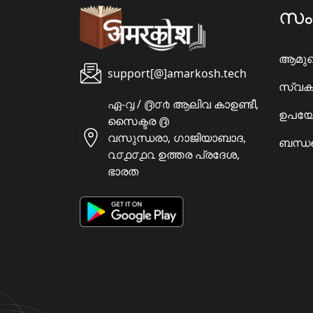
സ
ആമു
support[@]amarkosh.tech
സ്വക
ഏ-൮ / ൫൦൪ ആലിവ കാഉണ്ടീ,
ഉപയോ
സൈക്ടര ൫
വസുന്ധരാ, ഗാജിയാബാദ,
ബന്ധപ
൨൦൧൦൧൨ ഉത്തര പ്രദേശ,
ഭാരത