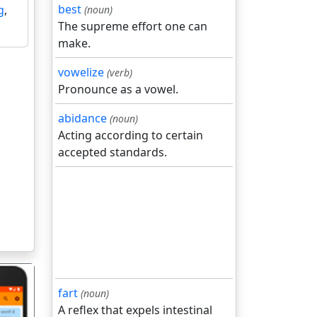
best
g
,
(noun)
The supreme effort one can
make.
vowelize
(verb)
Pronounce as a vowel.
abidance
(noun)
Acting according to certain
accepted standards.
fart
(noun)
A reflex that expels intestinal