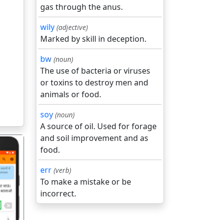
gas through the anus.
wily
(adjective)
Marked by skill in deception.
bw
(noun)
The use of bacteria or viruses
or toxins to destroy men and
animals or food.
soy
(noun)
A source of oil. Used for forage
and soil improvement and as
food.
err
(verb)
To make a mistake or be
incorrect.
गला