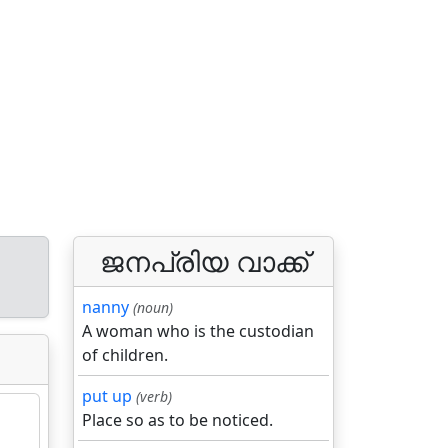
ജനപ്രിയ വാക്ക്
nanny
(noun)
A woman who is the custodian
of children.
put up
(verb)
Place so as to be noticed.