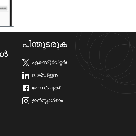
പിന്തുടരുക
കൾ
എക്സ് (ട്വിറ്റർ)
ലിങ്ക്ഡ്ഇൻ
ഫേസ്ബുക്ക്
ഇൻസ്റ്റാഗ്രാം