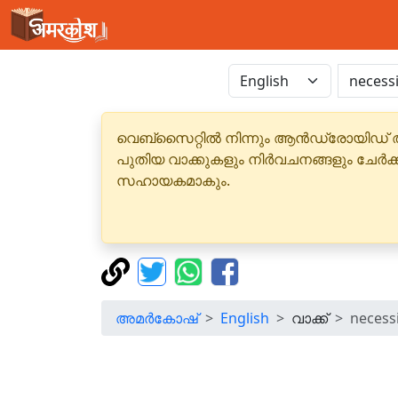
വെബ്‌സൈറ്റിൽ നിന്നും ആൻഡ്രോയിഡ് 
പുതിയ വാക്കുകളും നിർവചനങ്ങളും ചേർക
സഹായകമാകും.
അമർകോഷ്
English
വാക്ക്
necess