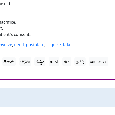
e did.
acrifice.
t.
tient's consent.
involve
,
need
,
postulate
,
require
,
take
తెలుగు
ଓଡ଼ିଆ
ಕನ್ನಡ
मराठी
বাংলা
தமிழ்
മലയാളം