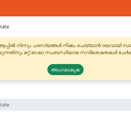
ആപ്പിൽ നിന്നും പരസ്യങ്ങൾ നീക്കം ചെയ്യാൻ ദയവായി
്കുന്നതിനും മറ്റ് ഭാഷാ സംബന്ധിയായ സവിശേഷതകൾ ചേർക
അംഗമാകുക
itate