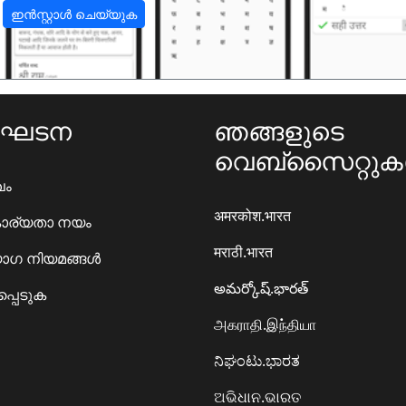
ഇൻസ്റ്റാൾ ചെയ്യുക
ംഘടന
ഞങ്ങളുടെ
വെബ്സൈറ്റു
ഖം
अमरकोश.भारत
ാര്യതാ നയം
मराठी.भारत
ഗ നിയമങ്ങൾ
అమర్కోష్.భారత్
്പെടുക
அகராதி.இந்தியா
ನಿಘಂಟು.ಭಾರತ
ଅଭିଧାନ.ଭାରତ