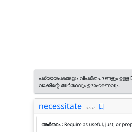
പര്യായപദങ്ങളും വിപരീതപദങ്ങളും ഉള്ള E
വാക്കിന്റെ അർത്ഥവും ഉദാഹരണവും.
necessitate
verb
അർത്ഥം :
Require as useful, just, or prop