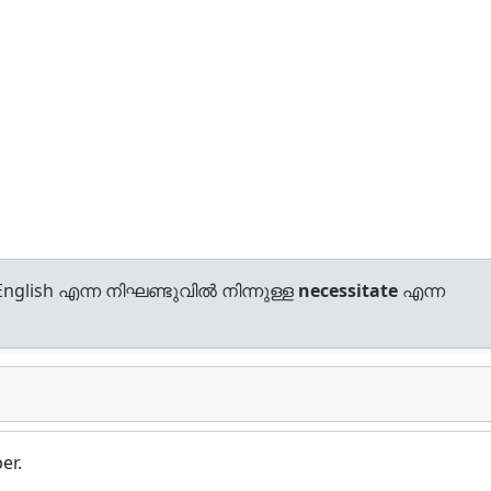
nglish എന്ന നിഘണ്ടുവിൽ നിന്നുള്ള
necessitate
എന്ന
er.