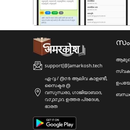
സ
ആമു
support[@]amarkosh.tech
സ്വക
ഏ-൮ / ൫൦൪ ആലിവ കാഉണ്ടീ,
ഉപയോ
സൈക്ടര ൫
വസുന്ധരാ, ഗാജിയാബാദ,
ബന്ധപ
൨൦൧൦൧൨ ഉത്തര പ്രദേശ,
ഭാരത