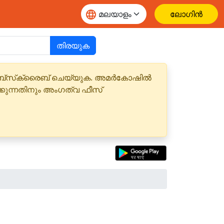
ലോഗിൻ
തിരയുക
 സബ്‌സ്‌ക്രൈബ് ചെയ്യുക. അമർകോഷിൽ
്കുന്നതിനും അംഗത്വ ഫീസ്