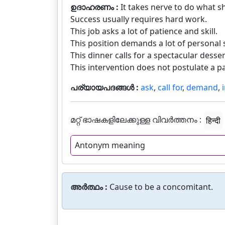
ഉദാഹരണം :
It takes nerve to do what sh
Success usually requires hard work.
This job asks a lot of patience and skill.
This position demands a lot of personal s
This dinner calls for a spectacular desser
This intervention does not postulate a pa
പര്യായപദങ്ങൾ :
ask
,
call for
,
demand
,
മറ്റ് ഭാഷകളിലേക്കുള്ള വിവർത്തനം :
हिन्दी
Antonym meaning
അർത്ഥം :
Cause to be a concomitant.