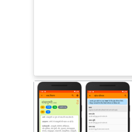
पिछला