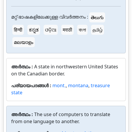
മറ്റ് ഭാഷകളിലേക്കുള്ള വിവർത്തനം :
తెలుగు
हिन्दी
ಕನ್ನಡ
ଓଡ଼ିଆ
मराठी
বাংলা
தமிழ்
മലയാളം
അർത്ഥം :
A state in northwestern United States
on the Canadian border.
പര്യായപദങ്ങൾ :
mont.
,
montana
,
treasure
state
അർത്ഥം :
The use of computers to translate
from one language to another.