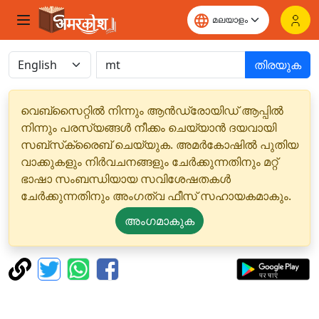
തിരയുക
വെബ്‌സൈറ്റിൽ നിന്നും ആൻഡ്രോയിഡ് ആപ്പിൽ
നിന്നും പരസ്യങ്ങൾ നീക്കം ചെയ്യാൻ ദയവായി
സബ്‌സ്‌ക്രൈബ് ചെയ്യുക. അമർകോഷിൽ പുതിയ
വാക്കുകളും നിർവചനങ്ങളും ചേർക്കുന്നതിനും മറ്റ്
ഭാഷാ സംബന്ധിയായ സവിശേഷതകൾ
ചേർക്കുന്നതിനും അംഗത്വ ഫീസ് സഹായകമാകും.
അംഗമാകുക