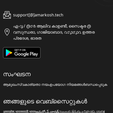
support[@]amarkosh.tech
ഏ-൮ / ൫൦൪ ആലിവ കാഉണ്ടീ, സൈക്ടര ൫
വസുന്ധരാ, ഗാജിയാബാദ, ൨൦൧൦൧൨ ഉത്തര
പ്രദേശ, ഭാരത
സംഘടന
ആമുഖം
സ്വകാര്യതാ നയം
ഉപയോഗ നിയമങ്ങൾ
ബന്ധപ്പെടുക
ഞങ്ങളുടെ വെബ്സൈറ്റുകൾ
अमरकोश.भारत
मराठी.भारत
అమర్కోష్.భారత్
அகராதி.இந்தியா
ನಿಘಂಟು.ಭಾರತ