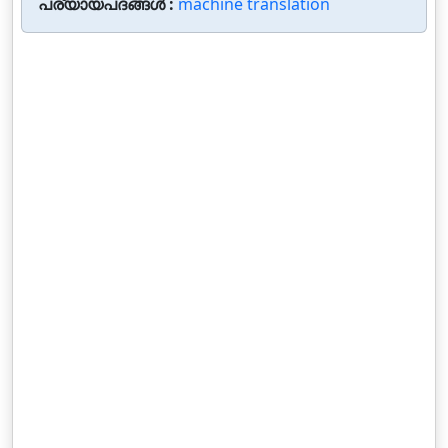
പര്യായപദങ്ങൾ :
machine translation