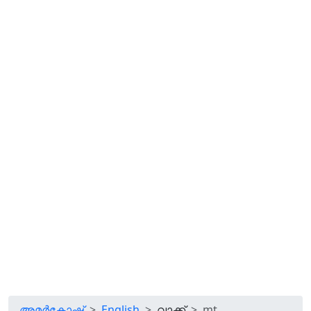
അമർകോഷ്
English
വാക്ക്
mt