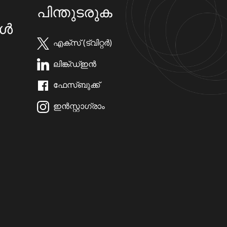
പിന്തുടരുക
കൾ
എക്സ് (ട്വിറ്റർ)
ലിങ്ക്ഡ്ഇൻ
ഫേസ്ബുക്ക്
ഇൻസ്റ്റാഗ്രാം