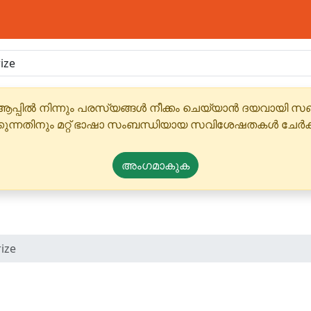
ആപ്പിൽ നിന്നും പരസ്യങ്ങൾ നീക്കം ചെയ്യാൻ ദയവായി
്കുന്നതിനും മറ്റ് ഭാഷാ സംബന്ധിയായ സവിശേഷതകൾ ചേർക
അംഗമാകുക
ize