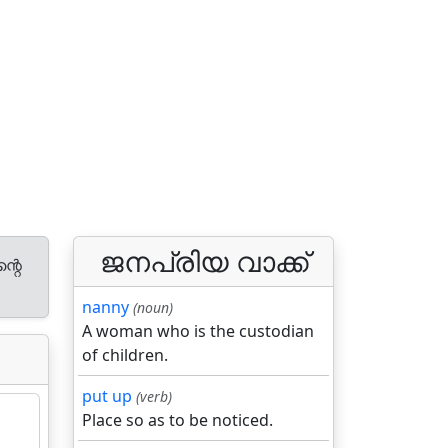
ജനപ്രിയ വാക്ക്
്റെ
nanny
(noun)
A woman who is the custodian
of children.
put up
(verb)
Place so as to be noticed.