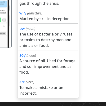
gas through the anus.
wily
(adjective)
Marked by skill in deception.
गला
bw
(noun)
The use of bacteria or viruses
or toxins to destroy men and
animals or food.
soy
(noun)
A source of oil. Used for forage
and soil improvement and as
food.
err
(verb)
To make a mistake or be
incorrect.