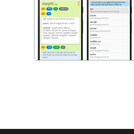
पिछला