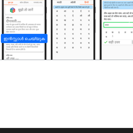
अ
ഇൻസ്റ്റാൾ ചെയ്യുക