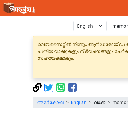
വെബ്‌സൈറ്റിൽ നിന്നും ആൻഡ്രോയിഡ് 
പുതിയ വാക്കുകളും നിർവചനങ്ങളും ചേർക
സഹായകമാകും.
അമർകോഷ്
English
വാക്ക്
memor