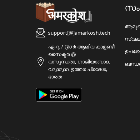
സ
ആമു
support[@]amarkosh.tech
സ്വക
ഏ-൮ / ൫൦൪ ആലിവ കാഉണ്ടീ,
ഉപയോ
സൈക്ടര ൫
വസുന്ധരാ, ഗാജിയാബാദ,
ബന്ധപ
൨൦൧൦൧൨ ഉത്തര പ്രദേശ,
ഭാരത