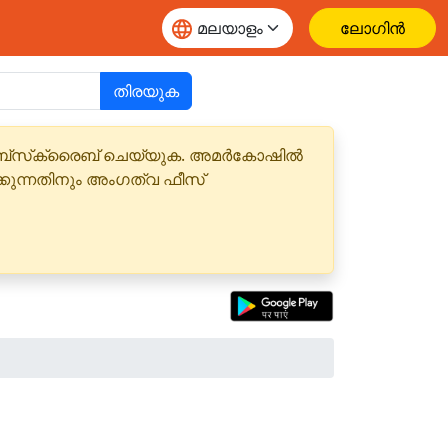
ലോഗിൻ
തിരയുക
 സബ്‌സ്‌ക്രൈബ് ചെയ്യുക. അമർകോഷിൽ
്കുന്നതിനും അംഗത്വ ഫീസ്