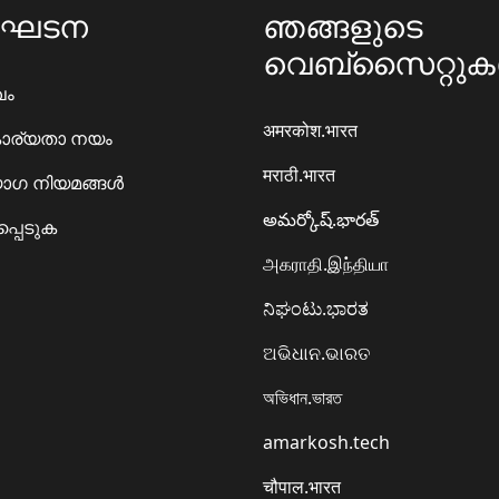
ംഘടന
ഞങ്ങളുടെ
വെബ്സൈറ്റു
ഖം
अमरकोश.भारत
ാര്യതാ നയം
मराठी.भारत
ഗ നിയമങ്ങൾ
అమర్కోష్.భారత్
്പെടുക
அகராதி.இந்தியா
ನಿಘಂಟು.ಭಾರತ
ଅଭିଧାନ.ଭାରତ
অভিধান.ভারত
amarkosh.tech
चौपाल.भारत