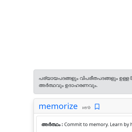
പര്യായപദങ്ങളും വിപരീതപദങ്ങളും ഉള്ള E
അർത്ഥവും ഉദാഹരണവും.
memorize
verb
അർത്ഥം :
Commit to memory. Learn by h