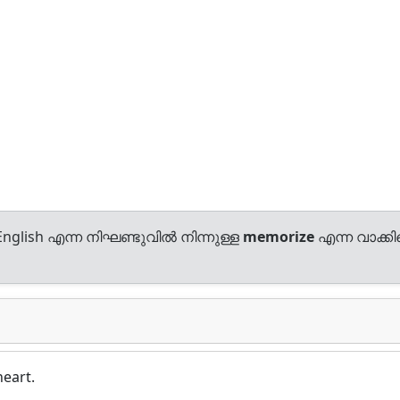
nglish എന്ന നിഘണ്ടുവിൽ നിന്നുള്ള
memorize
എന്ന വാക്കിന
eart.