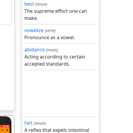
best
(noun)
The supreme effort one can
make.
vowelize
(verb)
Pronounce as a vowel.
abidance
(noun)
Acting according to certain
accepted standards.
fart
(noun)
A reflex that expels intestinal