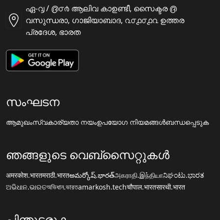
ഏ-൮ / ൫൦൪ ആലിവ കാഉണ്ടീ, സൈക്ടര ൫
വസുന്ധരാ, ഗാജിയാബാദ, ൨൦൧൦൧൨ ഉത്തര
പ്രദേശ, ഭാരത
സംഘടന
ആമുഖം
സ്വകാര്യതാ നയം
ഉപയോഗ നിയമങ്ങൾ
ബന്ധപ്പെടുക
ഞങ്ങളുടെ വെബ്സൈറ്റുകൾ
अमरकोश.भारत
मराठी.भारत
అమర్కోష్.భారత్
அகராதி.இந்தியா
ನಿಘಂಟು.ಭಾರತ
ଅଭିଧାନ.ଭାରତ
অভিধান.ভারত
amarkosh.tech
चौपाल.भारत
सारथी.भारत
പിന്തുടരുക