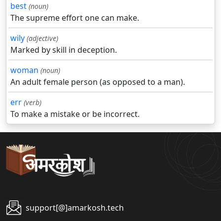
best
(noun)
The supreme effort one can make.
wily
(adjective)
Marked by skill in deception.
woman
(noun)
An adult female person (as opposed to a man).
err
(verb)
To make a mistake or be incorrect.
support[@]amarkosh.tech