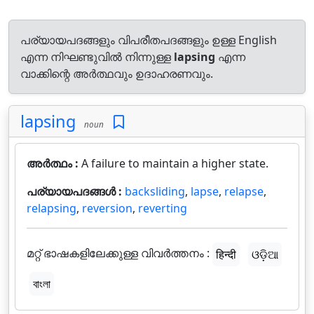
പര്യായപദങ്ങളും വിപരീതപദങ്ങളും ഉള്ള English
എന്ന നിഘണ്ടുവിൽ നിന്നുള്ള
lapsing
എന്ന
വാക്കിന്റെ അർത്ഥവും ഉദാഹരണവും.
lapsing
noun
അർത്ഥം :
A failure to maintain a higher state.
പര്യായപദങ്ങൾ :
backsliding
,
lapse
,
relapse
,
relapsing
,
reversion
,
reverting
മറ്റ് ഭാഷകളിലേക്കുള്ള വിവർത്തനം :
हिन्दी
ଓଡ଼ିଆ
বাংলা