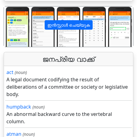
ഇൻസ്റ്റാൾ ചെയ്യുക
पिछला
अगला
ജനപ്രിയ വാക്ക്
act
(noun)
A legal document codifying the result of
deliberations of a committee or society or legislative
body.
humpback
(noun)
An abnormal backward curve to the vertebral
column.
atman
(noun)