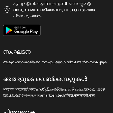
ഏ-൮ / ൫൦൪ ആലിവ കാഉണ്ടീ, സൈക്ടര ൫
വസുന്ധരാ, ഗാജിയാബാദ, ൨൦൧൦൧൨ ഉത്തര
പ്രദേശ, ഭാരത
സംഘടന
ആമുഖം
സ്വകാര്യതാ നയം
ഉപയോഗ നിയമങ്ങൾ
ബന്ധപ്പെടുക
ഞങ്ങളുടെ വെബ്സൈറ്റുകൾ
अमरकोश.भारत
मराठी.भारत
అమర్కోష్.భారత్
அகராதி.இந்தியா
ನಿಘಂಟು.ಭಾರತ
ଅଭିଧାନ.ଭାରତ
অভিধান.ভারত
amarkosh.tech
चौपाल.भारत
सारथी.भारत
പിന്തുടരുക