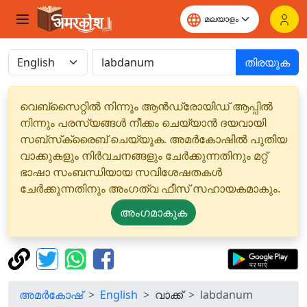
തിരയുക
വെബ്‌സൈറ്റിൽ നിന്നും ആൻഡ്രോയിഡ് ആപ്പിൽ
നിന്നും പരസ്യങ്ങൾ നീക്കം ചെയ്യാൻ ദയവായി
സബ്‌സ്‌ക്രൈബ് ചെയ്യുക. അമർകോഷിൽ പുതിയ
വാക്കുകളും നിർവചനങ്ങളും ചേർക്കുന്നതിനും മറ്റ്
ഭാഷാ സംബന്ധിയായ സവിശേഷതകൾ
ചേർക്കുന്നതിനും അംഗത്വ ഫീസ് സഹായകമാകും.
അംഗമാകുക
അമർകോഷ്
English
വാക്ക്
labdanum