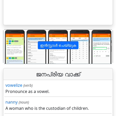
ഇൻസ്റ്റാൾ ചെയ്യുക
पिछला
अगला
ജനപ്രിയ വാക്ക്
vowelize
(verb)
Pronounce as a vowel.
nanny
(noun)
A woman who is the custodian of children.