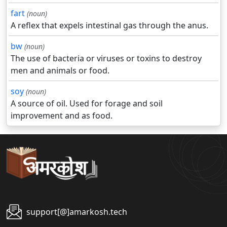
fart
(noun)
A reflex that expels intestinal gas through the anus.
bw
(noun)
The use of bacteria or viruses or toxins to destroy
men and animals or food.
soy
(noun)
A source of oil. Used for forage and soil
improvement and as food.
support[@]amarkosh.tech