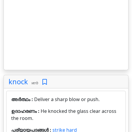
knock
verb
അർത്ഥം :
Deliver a sharp blow or push.
ഉദാഹരണം :
He knocked the glass clear across
the room.
പര്യായപദങ്ങൾ :
strike hard