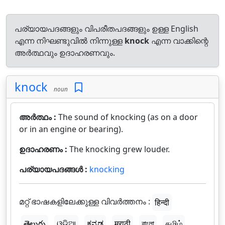
പര്യായപദങ്ങളും വിപരീതപദങ്ങളും ഉള്ള English
എന്ന നിഘണ്ടുവിൽ നിന്നുള്ള
knock
എന്ന വാക്കിന്റെ
അർത്ഥവും ഉദാഹരണവും.
knock
noun
അർത്ഥം :
The sound of knocking (as on a door
or in an engine or bearing).
ഉദാഹരണം :
The knocking grew louder.
പര്യായപദങ്ങൾ :
knocking
മറ്റ് ഭാഷകളിലേക്കുള്ള വിവർത്തനം :
हिन्दी
తెలుగు
ଓଡ଼ିଆ
ಕನ್ನಡ
मराठी
বাংলা
தமிழ்