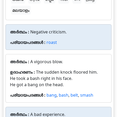
മലയാളം
അർത്ഥം :
Negative criticism.
പര്യായപദങ്ങൾ :
roast
അർത്ഥം :
A vigorous blow.
ഉദാഹരണം :
The sudden knock floored him.
He took a bash right in his face.
He got a bang on the head.
പര്യായപദങ്ങൾ :
bang
,
bash
,
belt
,
smash
അർത്ഥം :
A bad experience.