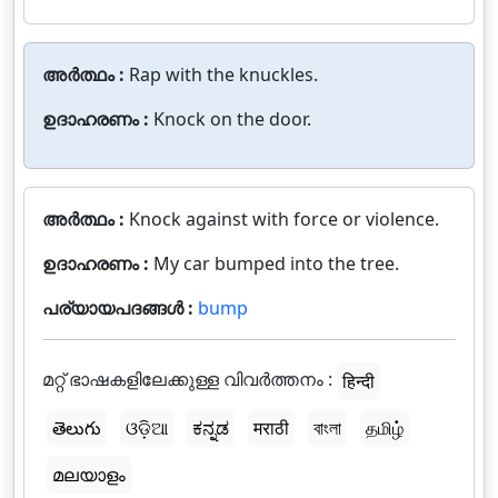
അർത്ഥം :
Rap with the knuckles.
ഉദാഹരണം :
Knock on the door.
അർത്ഥം :
Knock against with force or violence.
ഉദാഹരണം :
My car bumped into the tree.
പര്യായപദങ്ങൾ :
bump
മറ്റ് ഭാഷകളിലേക്കുള്ള വിവർത്തനം :
हिन्दी
తెలుగు
ଓଡ଼ିଆ
ಕನ್ನಡ
मराठी
বাংলা
தமிழ்
മലയാളം