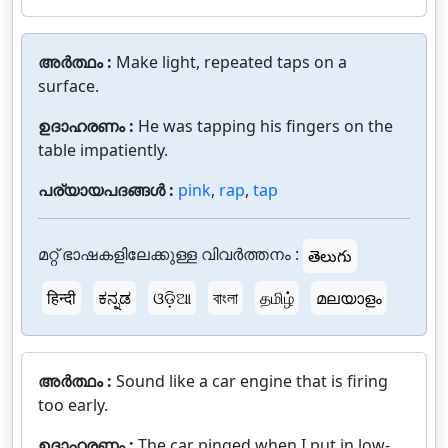
അർത്ഥം :
Make light, repeated taps on a
surface.
ഉദാഹരണം :
He was tapping his fingers on the
table impatiently.
പര്യായപദങ്ങൾ :
pink
,
rap
,
tap
മറ്റ് ഭാഷകളിലേക്കുള്ള വിവർത്തനം :
తెలుగు
हिन्दी
ಕನ್ನಡ
ଓଡ଼ିଆ
বাংলা
தமிழ்
മലയാളം
അർത്ഥം :
Sound like a car engine that is firing
too early.
ഉദാഹരണം :
The car pinged when I put in low-