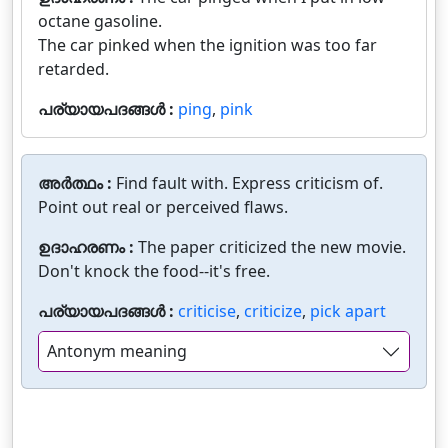
octane gasoline.
The car pinked when the ignition was too far
retarded.
പര്യായപദങ്ങൾ :
ping
,
pink
അർത്ഥം :
Find fault with. Express criticism of.
Point out real or perceived flaws.
ഉദാഹരണം :
The paper criticized the new movie.
Don't knock the food--it's free.
പര്യായപദങ്ങൾ :
criticise
,
criticize
,
pick apart
Antonym meaning