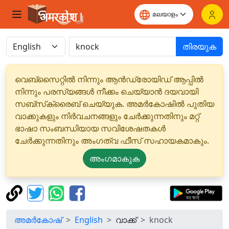
തിരയുക
വെബ്‌സൈറ്റിൽ നിന്നും ആൻഡ്രോയിഡ് ആപ്പിൽ
നിന്നും പരസ്യങ്ങൾ നീക്കം ചെയ്യാൻ ദയവായി
സബ്‌സ്‌ക്രൈബ് ചെയ്യുക. അമർകോഷിൽ പുതിയ
വാക്കുകളും നിർവചനങ്ങളും ചേർക്കുന്നതിനും മറ്റ്
ഭാഷാ സംബന്ധിയായ സവിശേഷതകൾ
ചേർക്കുന്നതിനും അംഗത്വ ഫീസ് സഹായകമാകും.
അംഗമാകുക
അമർകോഷ്
English
വാക്ക്
knock