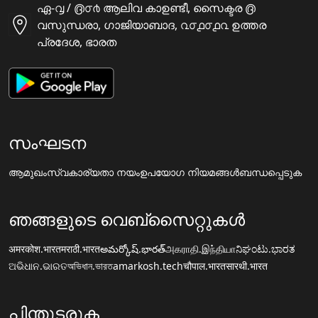
ഏ-൮ / ൫൦൪ ആലിവ കാഉണ്ടീ, സൈക്ടര ൫
വസുന്ധരാ, ഗാജിയാബാദ, ൨൦൧൦൧൨ ഉത്തര
പ്രദേശ, ഭാരത
സംഘടന
ആമുഖം
സ്വകാര്യതാ നയം
ഉപയോഗ നിയമങ്ങൾ
ബന്ധപ്പെടുക
ഞങ്ങളുടെ വെബ്സൈറ്റുകൾ
अमरकोश.भारत
मराठी.भारत
అమర్కోష్.భారత్
அகராதி.இந்தியா
ನಿಘಂಟು.ಭಾರತ
ଅଭିଧାନ.ଭାରତ
অভিধান.ভারত
amarkosh.tech
चौपाल.भारत
सारथी.भारत
പിന്തുടരുക