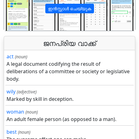
ഇൻസ്റ്റാൾ ചെയ്യുക
पिछला
अगला
ജനപ്രിയ വാക്ക്
act
(noun)
A legal document codifying the result of
deliberations of a committee or society or legislative
body.
wily
(adjective)
Marked by skill in deception.
woman
(noun)
An adult female person (as opposed to a man).
best
(noun)