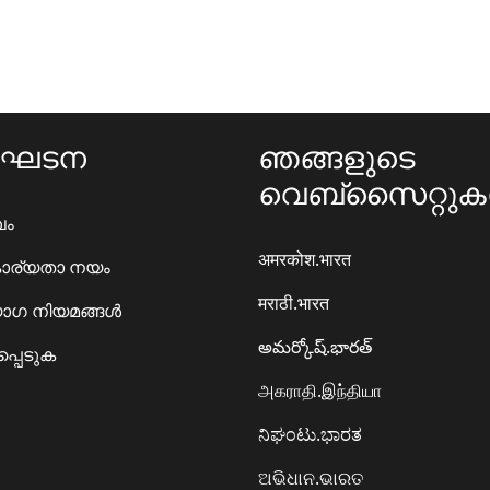
ംഘടന
ഞങ്ങളുടെ
വെബ്സൈറ്റു
ഖം
अमरकोश.भारत
ാര്യതാ നയം
मराठी.भारत
ഗ നിയമങ്ങൾ
అమర్కోష్.భారత్
്പെടുക
அகராதி.இந்தியா
ನಿಘಂಟು.ಭಾರತ
ଅଭିଧାନ.ଭାରତ