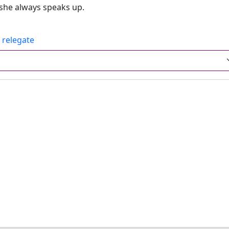
he always speaks up.
,
relegate