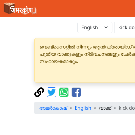
വെബ്‌സൈറ്റിൽ നിന്നും ആൻഡ്രോയിഡ് 
പുതിയ വാക്കുകളും നിർവചനങ്ങളും ചേർക
സഹായകമാകും.
അമർകോഷ്
English
വാക്ക്
kick d