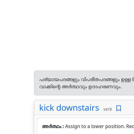
പര്യായപദങ്ങളും വിപരീതപദങ്ങളും ഉള്ള E
വാക്കിന്റെ അർത്ഥവും ഉദാഹരണവും.
kick downstairs
verb
അർത്ഥം :
Assign to a lower position. Re