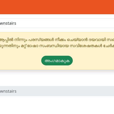
ആപ്പിൽ നിന്നും പരസ്യങ്ങൾ നീക്കം ചെയ്യാൻ ദയവായി
്കുന്നതിനും മറ്റ് ഭാഷാ സംബന്ധിയായ സവിശേഷതകൾ ചേർക
അംഗമാകുക
ownstairs