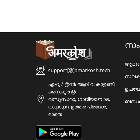
സ
ആമു
support[@]amarkosh.tech
സ്വക
ഏ-൮ / ൫൦൪ ആലിവ കാഉണ്ടീ,
ഉപയോ
സൈക്ടര ൫
വസുന്ധരാ, ഗാജിയാബാദ,
ബന്ധപ
൨൦൧൦൧൨ ഉത്തര പ്രദേശ,
ഭാരത