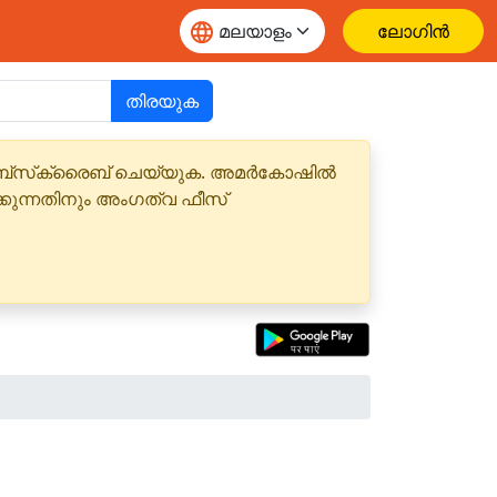
ലോഗിൻ
തിരയുക
 സബ്‌സ്‌ക്രൈബ് ചെയ്യുക. അമർകോഷിൽ
്കുന്നതിനും അംഗത്വ ഫീസ്