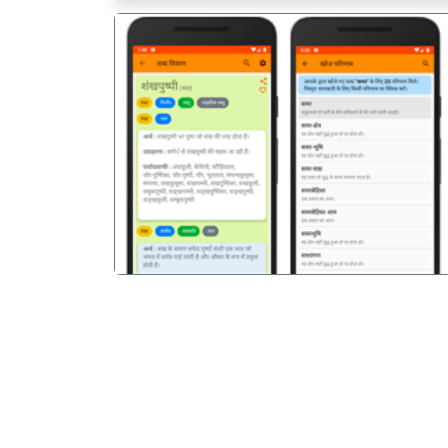
पिछला