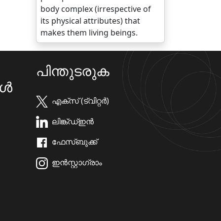
body complex (irrespective of
its physical attributes) that
makes them living beings.
പിന്തുടരുക
കൾ
എക്സ് (ട്വിറ്റർ)
ലിങ്ക്ഡ്ഇൻ
ഫേസ്ബുക്ക്
ഇൻസ്റ്റാഗ്രാം