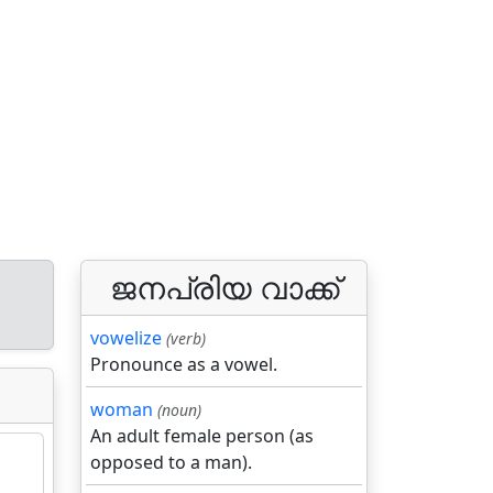
ജനപ്രിയ വാക്ക്
vowelize
(verb)
Pronounce as a vowel.
woman
(noun)
An adult female person (as
opposed to a man).