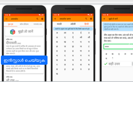
अ
ഇൻസ്റ്റാൾ ചെയ്യുക