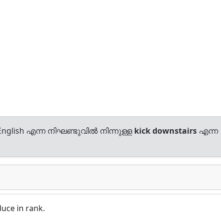
nglish എന്ന നിഘണ്ടുവിൽ നിന്നുള്ള
kick downstairs
എന്ന
duce in rank.