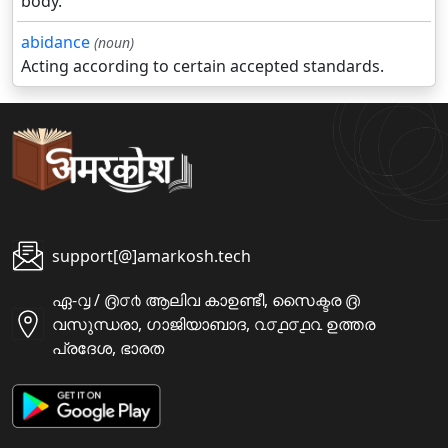
body.
abidance
(noun)
Acting according to certain accepted standards.
support[@]amarkosh.tech
ഏ-൮ / ൫൦൪ ആലിവ കാഉണ്ടീ, സൈക്ടര ൫
വസുന്ധരാ, ഗാജിയാബാദ, ൨൦൧൦൧൨ ഉത്തര
പ്രദേശ, ഭാരത