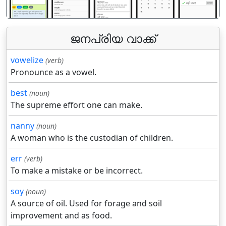
ജനപ്രിയ വാക്ക്
vowelize
(verb)
Pronounce as a vowel.
best
(noun)
The supreme effort one can make.
nanny
(noun)
A woman who is the custodian of children.
err
(verb)
To make a mistake or be incorrect.
soy
(noun)
A source of oil. Used for forage and soil
improvement and as food.