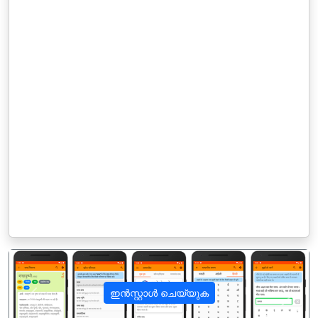
ഇൻസ്റ്റാൾ ചെയ്യുക
पिछला
अगला