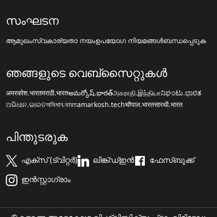
സംഘടന
ആമുഖം
സ്വകാര്യതാ നയം
ഉപയോഗ നിയമങ്ങൾ
ബന്ധപ്പെടുക
ഞങ്ങളുടെ വെബ്സൈറ്റുകൾ
अमरकोश.भारत
मराठी.भारत
అమర్కోష్.భారత్
அகராதி.இந்தியா
ನಿಘಂಟು.ಭಾರತ
ଅଭିଧାନ.ଭାରତ
অভিধান.ভারত
amarkosh.tech
चौपाल.भारत
सारथी.भारत
പിന്തുടരുക
എക്സ് (ട്വിറ്റർ)
ലിങ്ക്ഡ്ഇൻ
ഫേസ്ബുക്ക്
ഇൻസ്റ്റാഗ്രാം