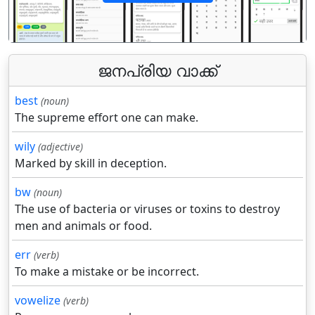
पिछला
अगला
ജനപ്രിയ വാക്ക്
best
(noun)
The supreme effort one can make.
wily
(adjective)
Marked by skill in deception.
bw
(noun)
The use of bacteria or viruses or toxins to destroy
men and animals or food.
err
(verb)
To make a mistake or be incorrect.
vowelize
(verb)