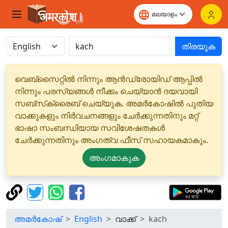
തിരയുക
വെബ്‌സൈറ്റിൽ നിന്നും ആൻഡ്രോയിഡ് ആപ്പിൽ
നിന്നും പരസ്യങ്ങൾ നീക്കം ചെയ്യാൻ ദയവായി
സബ്‌സ്‌ക്രൈബ് ചെയ്യുക. അമർകോഷിൽ പുതിയ
വാക്കുകളും നിർവചനങ്ങളും ചേർക്കുന്നതിനും മറ്റ്
ഭാഷാ സംബന്ധിയായ സവിശേഷതകൾ
ചേർക്കുന്നതിനും അംഗത്വ ഫീസ് സഹായകമാകും.
അംഗമാകുക
അമർകോഷ്
English
വാക്ക്
kach