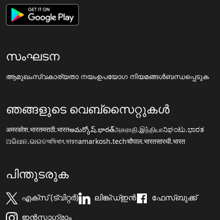
സംഘടന
ആമുഖം
സ്വകാര്യതാ നയം
ഉപയോഗ നിയമങ്ങൾ
ബന്ധപ്പെടുക
ഞങ്ങളുടെ വെബ്സൈറ്റുകൾ
अमरकोश.भारत
मराठी.भारत
అమర్కోష్.భారత్
அகராதி.இந்தியா
ನಿಘಂಟು.ಭಾರತ
ଅଭିଧାନ.ଭାରତ
অভিধান.ভারত
amarkosh.tech
चौपाल.भारत
सारथी.भारत
പിന്തുടരുക
എക്സ് (ട്വിറ്റർ)
ലിങ്ക്ഡ്ഇൻ
ഫേസ്ബുക്ക്
ഇൻസ്റ്റാഗ്രാം