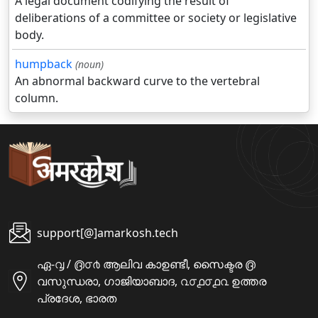
A legal document codifying the result of
deliberations of a committee or society or legislative
body.
humpback
(noun)
An abnormal backward curve to the vertebral
column.
support[@]amarkosh.tech
ഏ-൮ / ൫൦൪ ആലിവ കാഉണ്ടീ, സൈക്ടര ൫
വസുന്ധരാ, ഗാജിയാബാദ, ൨൦൧൦൧൨ ഉത്തര
പ്രദേശ, ഭാരത