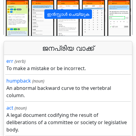
ഇൻസ്റ്റാൾ ചെയ്യുക
पिछला
अगला
ജനപ്രിയ വാക്ക്
err
(verb)
To make a mistake or be incorrect.
humpback
(noun)
An abnormal backward curve to the vertebral
column.
act
(noun)
A legal document codifying the result of
deliberations of a committee or society or legislative
body.