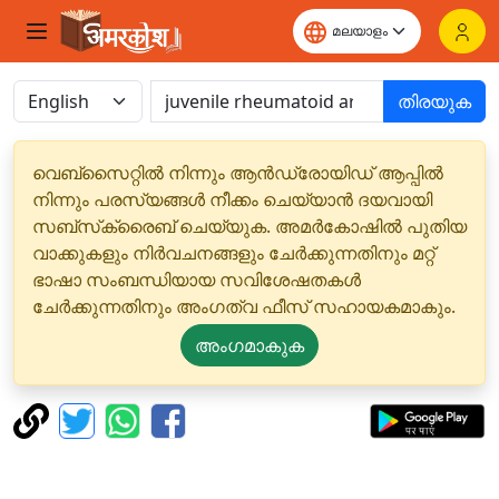
തിരയുക
വെബ്‌സൈറ്റിൽ നിന്നും ആൻഡ്രോയിഡ് ആപ്പിൽ
നിന്നും പരസ്യങ്ങൾ നീക്കം ചെയ്യാൻ ദയവായി
സബ്‌സ്‌ക്രൈബ് ചെയ്യുക. അമർകോഷിൽ പുതിയ
വാക്കുകളും നിർവചനങ്ങളും ചേർക്കുന്നതിനും മറ്റ്
ഭാഷാ സംബന്ധിയായ സവിശേഷതകൾ
ചേർക്കുന്നതിനും അംഗത്വ ഫീസ് സഹായകമാകും.
അംഗമാകുക