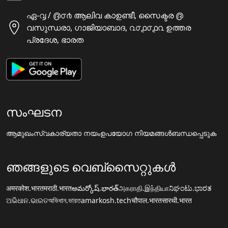
ഏ-൮ / ൫൦൪ ആലിവ കാഉണ്ടീ, സൈക്ടര ൫
വസുന്ധരാ, ഗാജിയാബാദ, ൨൦൧൦൧൨ ഉത്തര
പ്രദേശ, ഭാരത
സംഘടന
ആമുഖം
സ്വകാര്യതാ നയം
ഉപയോഗ നിയമങ്ങൾ
ബന്ധപ്പെടുക
ഞങ്ങളുടെ വെബ്സൈറ്റുകൾ
अमरकोश.भारत
मराठी.भारत
అమర్కోష్.భారత్
அகராதி.இந்தியா
ನಿಘಂಟು.ಭಾರತ
ଅଭିଧାନ.ଭାରତ
অভিধান.ভারত
amarkosh.tech
चौपाल.भारत
सारथी.भारत