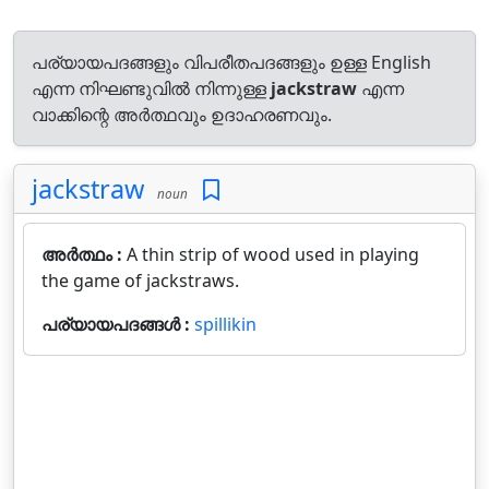
പര്യായപദങ്ങളും വിപരീതപദങ്ങളും ഉള്ള English
എന്ന നിഘണ്ടുവിൽ നിന്നുള്ള
jackstraw
എന്ന
വാക്കിന്റെ അർത്ഥവും ഉദാഹരണവും.
jackstraw
noun
അർത്ഥം :
A thin strip of wood used in playing
the game of jackstraws.
പര്യായപദങ്ങൾ :
spillikin