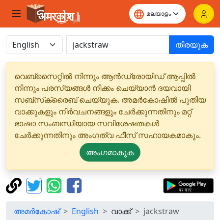
തിരയുക
വെബ്‌സൈറ്റിൽ നിന്നും ആൻഡ്രോയിഡ് ആപ്പിൽ
നിന്നും പരസ്യങ്ങൾ നീക്കം ചെയ്യാൻ ദയവായി
സബ്‌സ്‌ക്രൈബ് ചെയ്യുക. അമർകോഷിൽ പുതിയ
വാക്കുകളും നിർവചനങ്ങളും ചേർക്കുന്നതിനും മറ്റ്
ഭാഷാ സംബന്ധിയായ സവിശേഷതകൾ
ചേർക്കുന്നതിനും അംഗത്വ ഫീസ് സഹായകമാകും.
അംഗമാകുക
അമർകോഷ്
English
വാക്ക്
jackstraw