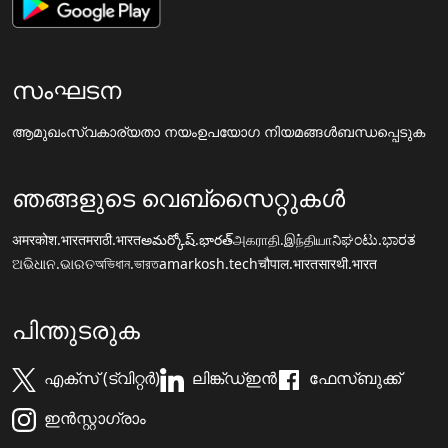
സംഘടന
ആമുഖം
സ്വകാര്യതാ നയം
ഉപയോഗ നിയമങ്ങൾ
ബന്ധപ്പെടുക
ഞങ്ങളുടെ വെബ്സൈറ്റുകൾ
अमरकोश.भारत
मराठी.भारत
అమర్కోష్.భారత్
அகராதி.இந்தியா
ನಿಘಂಟು.ಭಾರತ
ଅଭିଧାନ.ଭାରତ
অভিধান.ভারত
amarkosh.tech
चौपाल.भारत
सारथी.भारत
പിന്തുടരുക
എക്സ് (ട്വിറ്റർ)
ലിങ്ക്ഡ്ഇൻ
ഫേസ്ബുക്ക്
ഇൻസ്റ്റാഗ്രാം