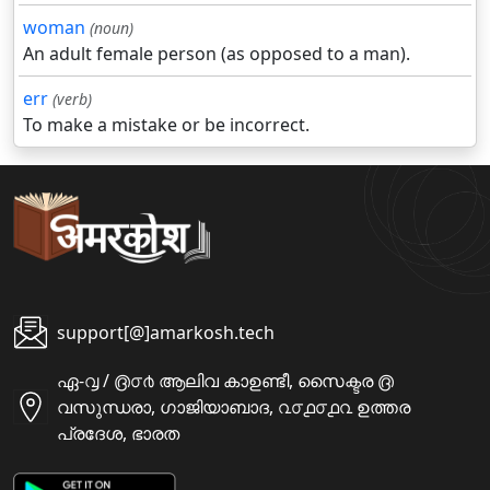
woman
(noun)
An adult female person (as opposed to a man).
err
(verb)
To make a mistake or be incorrect.
support[@]amarkosh.tech
ഏ-൮ / ൫൦൪ ആലിവ കാഉണ്ടീ, സൈക്ടര ൫
വസുന്ധരാ, ഗാജിയാബാദ, ൨൦൧൦൧൨ ഉത്തര
പ്രദേശ, ഭാരത