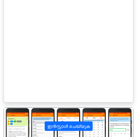
ഇൻസ്റ്റാൾ ചെയ്യുക
पिछला
अगला