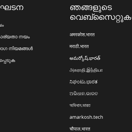
ംഘടന
ഞങ്ങളുടെ
വെബ്സൈറ്റു
ഖം
अमरकोश.भारत
ാര്യതാ നയം
मराठी.भारत
ഗ നിയമങ്ങൾ
అమర్కోష్.భారత్
്പെടുക
அகராதி.இந்தியா
ನಿಘಂಟು.ಭಾರತ
ଅଭିଧାନ.ଭାରତ
অভিধান.ভারত
amarkosh.tech
चौपाल.भारत