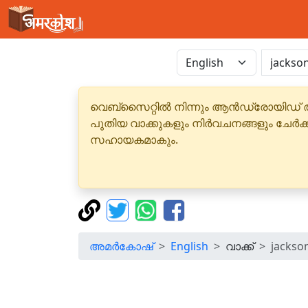
വെബ്‌സൈറ്റിൽ നിന്നും ആൻഡ്രോയിഡ് 
പുതിയ വാക്കുകളും നിർവചനങ്ങളും ചേർക
സഹായകമാകും.
അമർകോഷ്
English
വാക്ക്
jackso