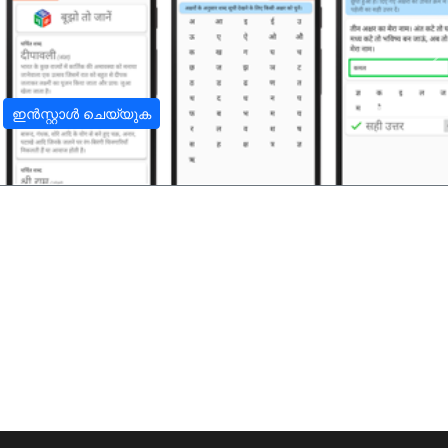
अ
ഇൻസ്റ്റാൾ ചെയ്യുക