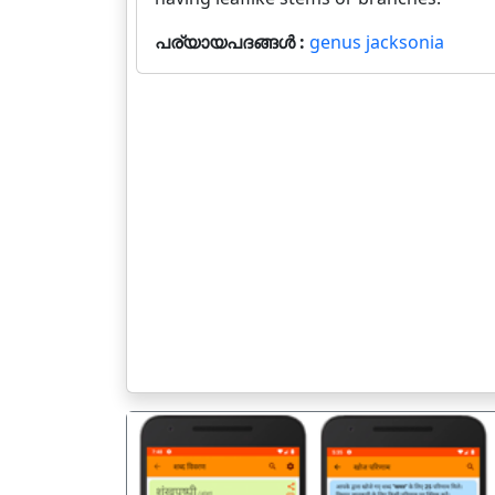
പര്യായപദങ്ങൾ :
genus jacksonia