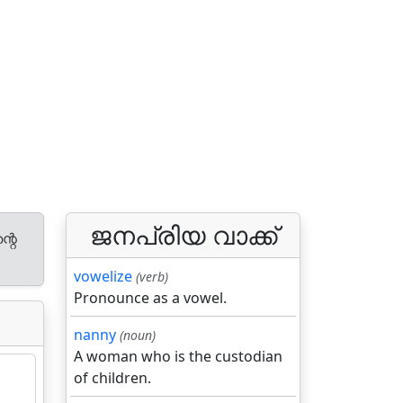
ജനപ്രിയ വാക്ക്
്റെ
vowelize
(verb)
Pronounce as a vowel.
nanny
(noun)
A woman who is the custodian
of children.