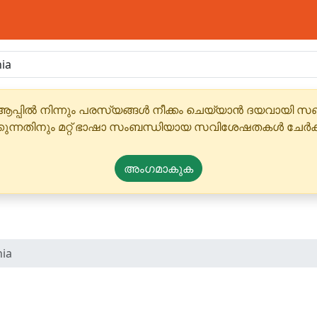
ആപ്പിൽ നിന്നും പരസ്യങ്ങൾ നീക്കം ചെയ്യാൻ ദയവായി
്കുന്നതിനും മറ്റ് ഭാഷാ സംബന്ധിയായ സവിശേഷതകൾ ചേർക
അംഗമാകുക
nia