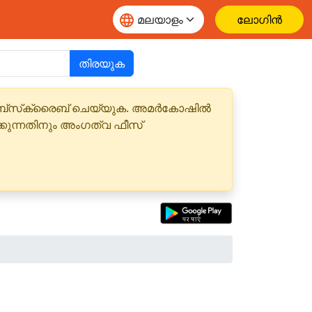
ലോഗിൻ
തിരയുക
 സബ്‌സ്‌ക്രൈബ് ചെയ്യുക. അമർകോഷിൽ
്കുന്നതിനും അംഗത്വ ഫീസ്