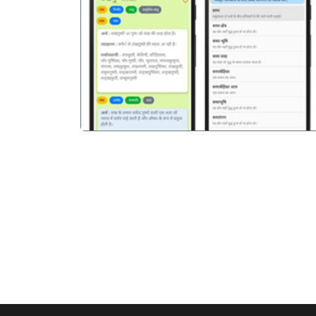
पिछला