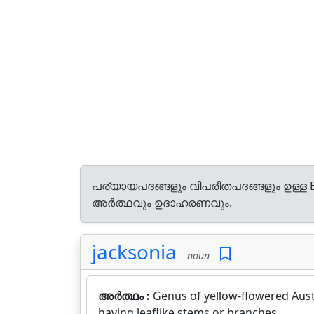
പര്യായപദങ്ങളും വിപരീതപദങ്ങളും ഉള്ള E
അർത്ഥവും ഉദാഹരണവും.
jacksonia
noun
അർത്ഥം :
Genus of yellow-flowered Aust
having leaflike stems or branches.