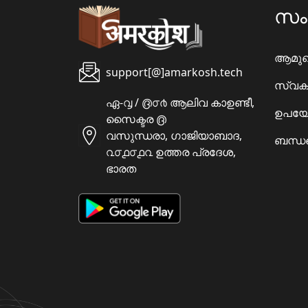
സ
ആമു
support[@]amarkosh.tech
സ്വക
ഏ-൮ / ൫൦൪ ആലിവ കാഉണ്ടീ,
ഉപയോ
സൈക്ടര ൫
വസുന്ധരാ, ഗാജിയാബാദ,
ബന്ധപ
൨൦൧൦൧൨ ഉത്തര പ്രദേശ,
ഭാരത