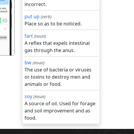
incorrect.
put up
(verb)
गला
Place so as to be noticed.
fart
(noun)
A reflex that expels intestinal
gas through the anus.
bw
(noun)
The use of bacteria or viruses
or toxins to destroy men and
animals or food.
soy
(noun)
A source of oil. Used for forage
and soil improvement and as
food.