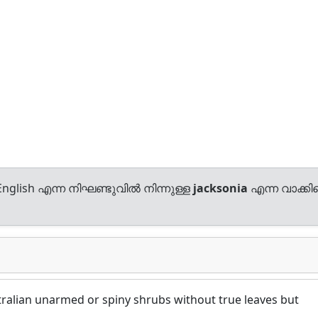
nglish എന്ന നിഘണ്ടുവിൽ നിന്നുള്ള
jacksonia
എന്ന വാക്കിന
ralian unarmed or spiny shrubs without true leaves but