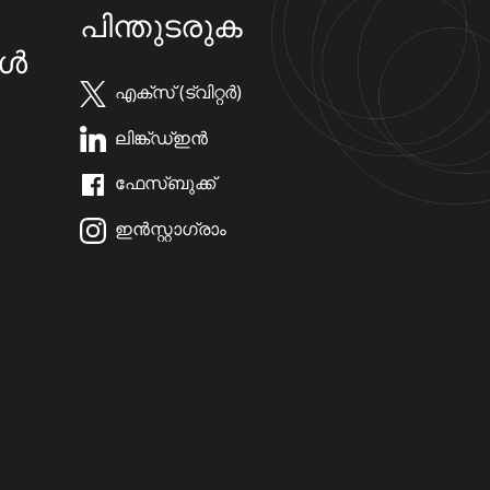
പിന്തുടരുക
കൾ
എക്സ് (ട്വിറ്റർ)
ലിങ്ക്ഡ്ഇൻ
ഫേസ്ബുക്ക്
ഇൻസ്റ്റാഗ്രാം