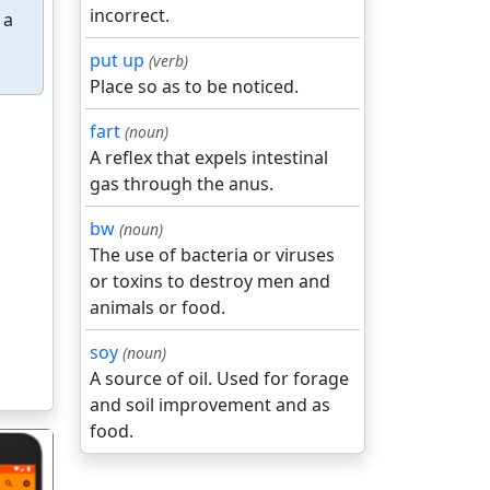
incorrect.
 a
put up
(verb)
Place so as to be noticed.
fart
(noun)
A reflex that expels intestinal
gas through the anus.
bw
(noun)
The use of bacteria or viruses
or toxins to destroy men and
animals or food.
soy
(noun)
A source of oil. Used for forage
and soil improvement and as
food.