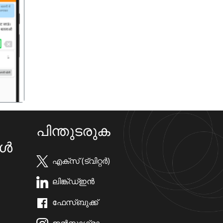
गला
പിന്തുടരുക
കൾ
എക്സ് (ട്വിറ്റർ)
ലിങ്ക്ഡ്ഇൻ
ഫേസ്ബുക്ക്
ഇൻസ്റ്റാഗ്രാം