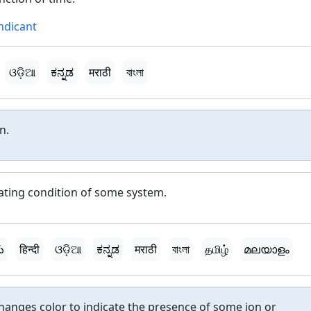
ndicant
ଓଡ଼ିଆ
ಕನ್ನಡ
मराठी
বাংলা
n.
ating condition of some system.
ు
हिन्दी
ଓଡ଼ିଆ
ಕನ್ನಡ
मराठी
বাংলা
தமிழ்
മലയാളം
hanges color to indicate the presence of some ion or