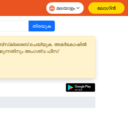
ലോഗിൻ
തിരയുക
 സബ്‌സ്‌ക്രൈബ് ചെയ്യുക. അമർകോഷിൽ
്കുന്നതിനും അംഗത്വ ഫീസ്