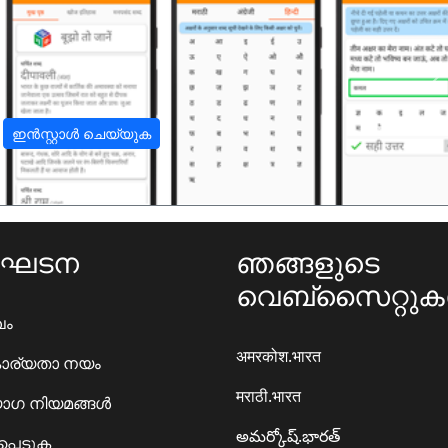
अ
ഇൻസ്റ്റാൾ ചെയ്യുക
ംഘടന
ഞങ്ങളുടെ
വെബ്സൈറ്റു
ഖം
अमरकोश.भारत
ാര്യതാ നയം
मराठी.भारत
ഗ നിയമങ്ങൾ
అమర్కోష్.భారత్
്പെടുക