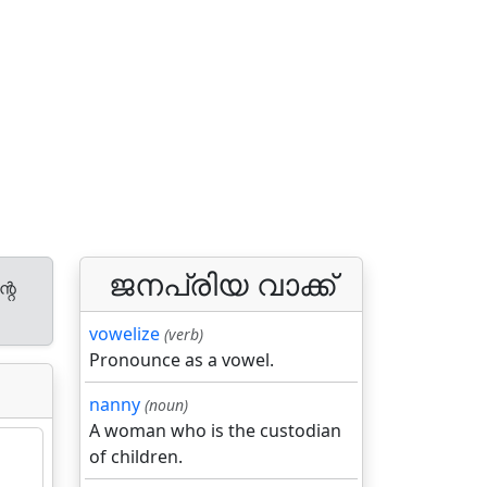
ജനപ്രിയ വാക്ക്
റെ
vowelize
(verb)
Pronounce as a vowel.
nanny
(noun)
A woman who is the custodian
of children.