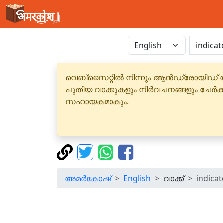
വെബ്‌സൈറ്റിൽ നിന്നും ആൻഡ്രോയിഡ് 
പുതിയ വാക്കുകളും നിർവചനങ്ങളും ചേർക
സഹായകമാകും.
അമർകോഷ്
English
വാക്ക്
indicat