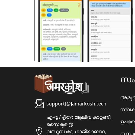
पिछला
സ
ആമു
support[@]amarkosh.tech
സ്വക
ഏ-൮ / ൫൦൪ ആലിവ കാഉണ്ടീ,
ഉപയോ
സൈക്ടര ൫
വസുന്ധരാ, ഗാജിയാബാദ,
ബന്ധപ