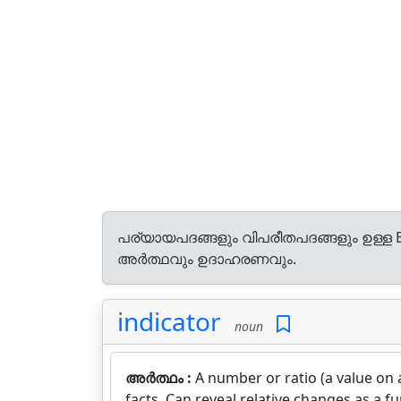
പര്യായപദങ്ങളും വിപരീതപദങ്ങളും ഉള്ള E
അർത്ഥവും ഉദാഹരണവും.
indicator
noun
അർത്ഥം :
A number or ratio (a value on
facts. Can reveal relative changes as a fu