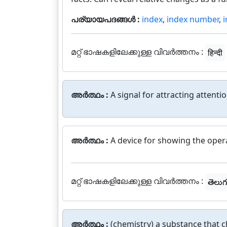
പര്യായപദങ്ങൾ :
index
,
index number
,
i
മറ്റ് ഭാഷകളിലേക്കുള്ള വിവർത്തനം :
हिन्दी
അർത്ഥം :
A signal for attracting attentio
അർത്ഥം :
A device for showing the oper
മറ്റ് ഭാഷകളിലേക്കുള്ള വിവർത്തനം :
తెలుగ
അർത്ഥം :
(chemistry) a substance that c