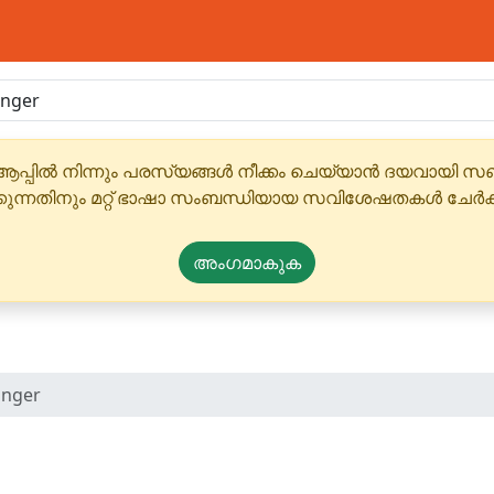
ആപ്പിൽ നിന്നും പരസ്യങ്ങൾ നീക്കം ചെയ്യാൻ ദയവായി
്കുന്നതിനും മറ്റ് ഭാഷാ സംബന്ധിയായ സവിശേഷതകൾ ചേർക
അംഗമാകുക
inger