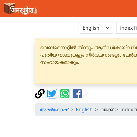
വെബ്‌സൈറ്റിൽ നിന്നും ആൻഡ്രോയിഡ് 
പുതിയ വാക്കുകളും നിർവചനങ്ങളും ചേർക
സഹായകമാകും.
അമർകോഷ്
English
വാക്ക്
index f