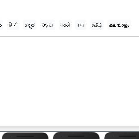
ు
हिन्दी
ಕನ್ನಡ
ଓଡ଼ିଆ
मराठी
বাংলা
தமிழ்
മലയാളം