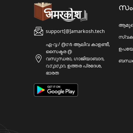
സ
ആമു
support[@]amarkosh.tech
സ്വക
ഏ-൮ / ൫൦൪ ആലിവ കാഉണ്ടീ,
ഉപയോ
സൈക്ടര ൫
വസുന്ധരാ, ഗാജിയാബാദ,
ബന്ധപ
൨൦൧൦൧൨ ഉത്തര പ്രദേശ,
ഭാരത