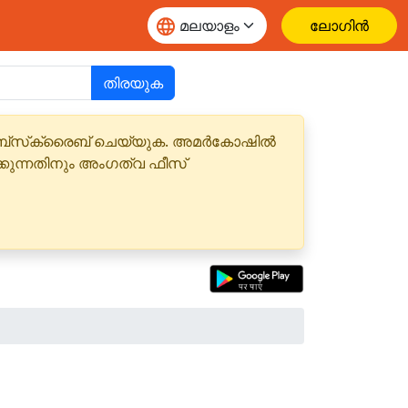
ലോഗിൻ
തിരയുക
 സബ്‌സ്‌ക്രൈബ് ചെയ്യുക. അമർകോഷിൽ
്കുന്നതിനും അംഗത്വ ഫീസ്