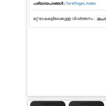
പര്യായപദങ്ങൾ :
forefinger
,
index
മറ്റ് ഭാഷകളിലേക്കുള്ള വിവർത്തനം :
తెలుగ