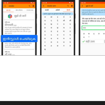
अ
ഇൻസ്റ്റാൾ ചെയ്യുക