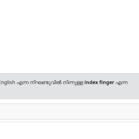
nglish എന്ന നിഘണ്ടുവിൽ നിന്നുള്ള
index finger
എന്ന