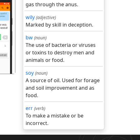
gas through the anus.
wily
(adjective)
Marked by skill in deception.
गला
bw
(noun)
The use of bacteria or viruses
or toxins to destroy men and
animals or food.
soy
(noun)
A source of oil. Used for forage
and soil improvement and as
food.
err
(verb)
To make a mistake or be
incorrect.