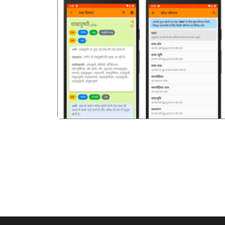
पिछला