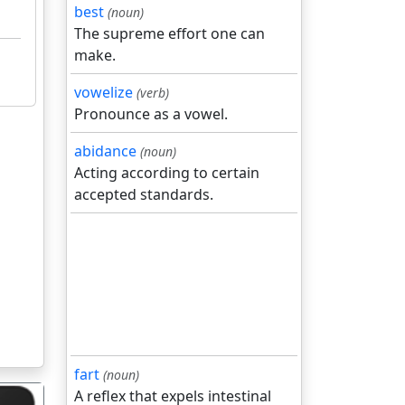
best
(noun)
The supreme effort one can
make.
vowelize
(verb)
Pronounce as a vowel.
abidance
(noun)
Acting according to certain
accepted standards.
fart
(noun)
A reflex that expels intestinal