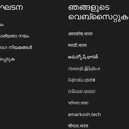
ംഘടന
ഞങ്ങളുടെ
വെബ്സൈറ്റു
ഖം
अमरकोश.भारत
ാര്യതാ നയം
मराठी.भारत
ഗ നിയമങ്ങൾ
అమర్కోష్.భారత్
്പെടുക
அகராதி.இந்தியா
ನಿಘಂಟು.ಭಾರತ
ଅଭିଧାନ.ଭାରତ
অভিধান.ভারত
amarkosh.tech
चौपाल.भारत