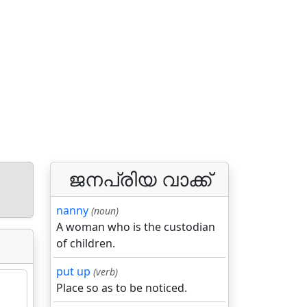
ജനപ്രിയ വാക്ക്
nanny
(noun)
A woman who is the custodian
of children.
put up
(verb)
Place so as to be noticed.