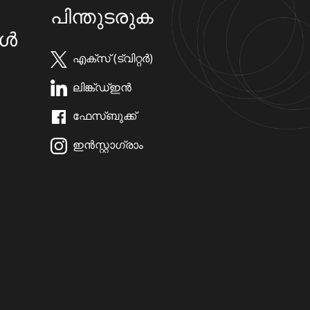
പിന്തുടരുക
കൾ
എക്സ് (ട്വിറ്റർ)
ലിങ്ക്ഡ്ഇൻ
ഫേസ്ബുക്ക്
ഇൻസ്റ്റാഗ്രാം