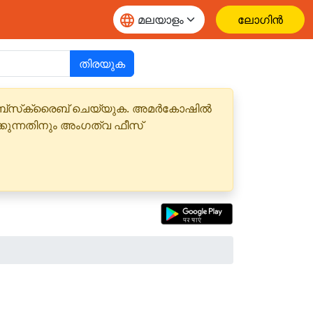
ലോഗിൻ
തിരയുക
 സബ്‌സ്‌ക്രൈബ് ചെയ്യുക. അമർകോഷിൽ
്കുന്നതിനും അംഗത്വ ഫീസ്