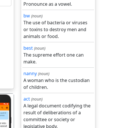
Pronounce as a vowel.
bw
(noun)
The use of bacteria or viruses
or toxins to destroy men and
animals or food.
best
(noun)
The supreme effort one can
make.
nanny
(noun)
A woman who is the custodian
of children.
act
(noun)
A legal document codifying the
result of deliberations of a
committee or society or
legislative body.