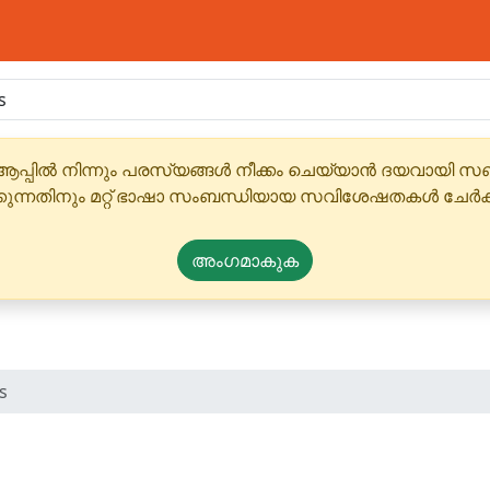
ആപ്പിൽ നിന്നും പരസ്യങ്ങൾ നീക്കം ചെയ്യാൻ ദയവായി
്കുന്നതിനും മറ്റ് ഭാഷാ സംബന്ധിയായ സവിശേഷതകൾ ചേർക
അംഗമാകുക
s