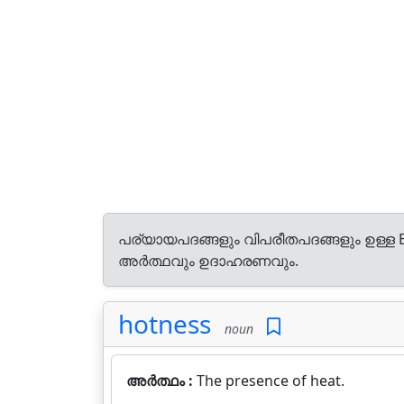
പര്യായപദങ്ങളും വിപരീതപദങ്ങളും ഉള്ള E
അർത്ഥവും ഉദാഹരണവും.
hotness
noun
അർത്ഥം :
The presence of heat.