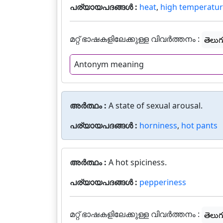
പര്യായപദങ്ങൾ :
heat
,
high temperatu
മറ്റ് ഭാഷകളിലേക്കുള്ള വിവർത്തനം :
తెలుగ
Antonym meaning
അർത്ഥം :
A state of sexual arousal.
പര്യായപദങ്ങൾ :
horniness
,
hot pants
അർത്ഥം :
A hot spiciness.
പര്യായപദങ്ങൾ :
pepperiness
മറ്റ് ഭാഷകളിലേക്കുള്ള വിവർത്തനം :
తెలుగ