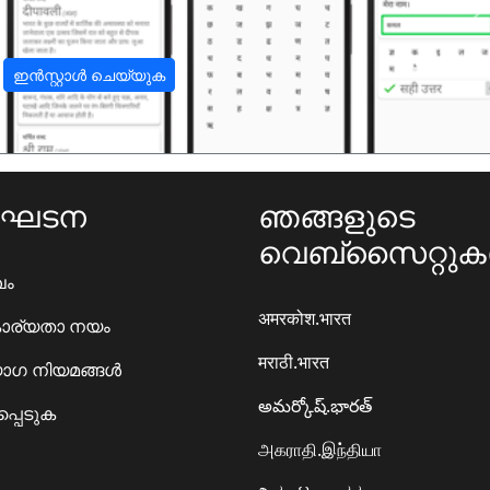
अ
ഇൻസ്റ്റാൾ ചെയ്യുക
ംഘടന
ഞങ്ങളുടെ
വെബ്സൈറ്റു
ഖം
अमरकोश.भारत
ാര്യതാ നയം
मराठी.भारत
ഗ നിയമങ്ങൾ
అమర్కోష్.భారత్
്പെടുക
அகராதி.இந்தியா