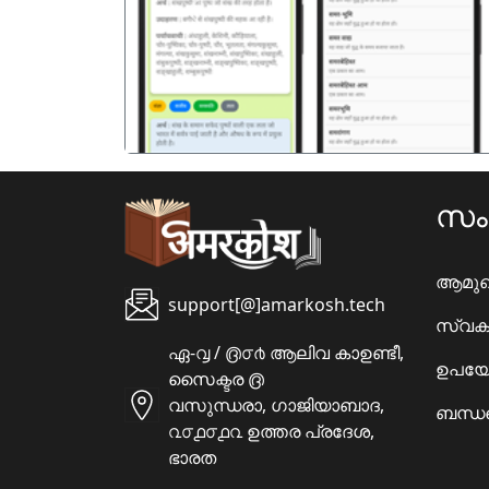
पिछला
സ
ആമു
support[@]amarkosh.tech
സ്വക
ഏ-൮ / ൫൦൪ ആലിവ കാഉണ്ടീ,
ഉപയോ
സൈക്ടര ൫
വസുന്ധരാ, ഗാജിയാബാദ,
ബന്ധപ
൨൦൧൦൧൨ ഉത്തര പ്രദേശ,
ഭാരത