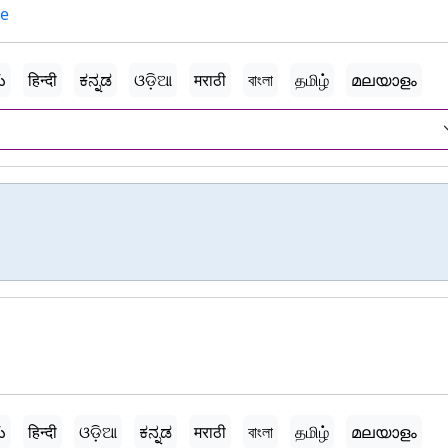
re
ు
हिन्दी
ಕನ್ನಡ
ଓଡ଼ିଆ
मराठी
বাংলা
தமிழ்
മലയാളം
ు
हिन्दी
ଓଡ଼ିଆ
ಕನ್ನಡ
मराठी
বাংলা
தமிழ்
മലയാളം