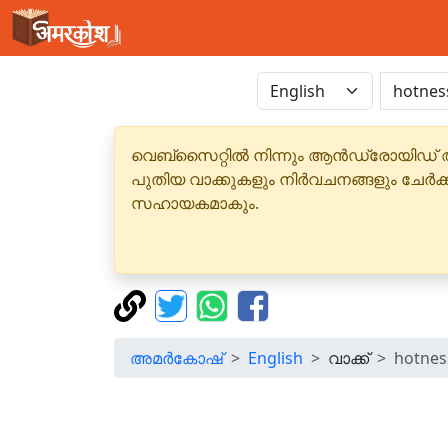
വെബ്‌സൈറ്റിൽ നിന്നും ആൻഡ്രോയിഡ് 
പുതിയ വാക്കുകളും നിർവചനങ്ങളും ചേർക
സഹായകമാകും.
അമർകോഷ്
English
വാക്ക്
hotnes