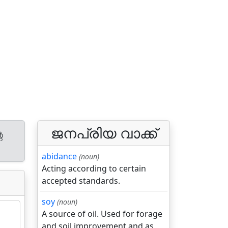
ജനപ്രിയ വാക്ക്
െ
abidance
(noun)
Acting according to certain
accepted standards.
soy
(noun)
A source of oil. Used for forage
and soil improvement and as