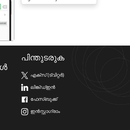
गला
പിന്തുടരുക
കൾ
എക്സ് (ട്വിറ്റർ)
ലിങ്ക്ഡ്ഇൻ
ഫേസ്ബുക്ക്
ഇൻസ്റ്റാഗ്രാം