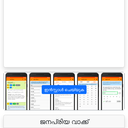
ഇൻസ്റ്റാൾ ചെയ്യുക
पिछला
अगला
ജനപ്രിയ വാക്ക്