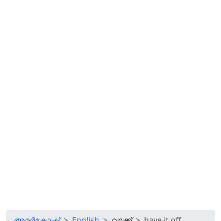
അമർകോഷ്
English
വാക്ക്
have it off