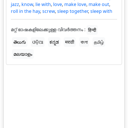
jazz
,
know
,
lie with
,
love
,
make love
,
make out
,
roll in the hay
,
screw
,
sleep together
,
sleep with
മറ്റ് ഭാഷകളിലേക്കുള്ള വിവർത്തനം :
हिन्दी
తెలుగు
ଓଡ଼ିଆ
ಕನ್ನಡ
मराठी
বাংলা
தமிழ்
മലയാളം