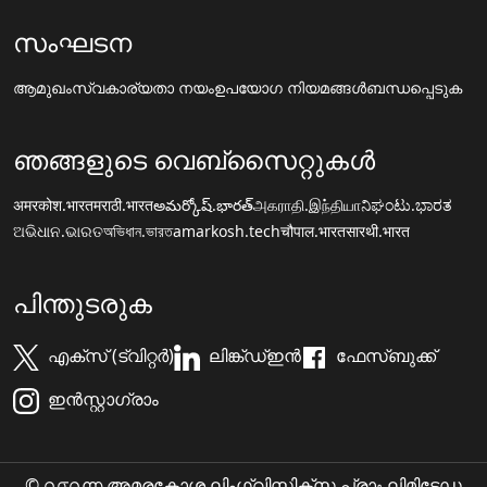
സംഘടന
ആമുഖം
സ്വകാര്യതാ നയം
ഉപയോഗ നിയമങ്ങൾ
ബന്ധപ്പെടുക
ഞങ്ങളുടെ വെബ്സൈറ്റുകൾ
अमरकोश.भारत
मराठी.भारत
అమర్కోష్.భారత్
அகராதி.இந்தியா
ನಿಘಂಟು.ಭಾರತ
ଅଭିଧାନ.ଭାରତ
অভিধান.ভারত
amarkosh.tech
चौपाल.भारत
सारथी.भारत
പിന്തുടരുക
എക്സ് (ട്വിറ്റർ)
ലിങ്ക്ഡ്ഇൻ
ഫേസ്ബുക്ക്
ഇൻസ്റ്റാഗ്രാം
© ൨൦൨൬ അമരകോശ ലിംഗ്വിസ്ടിക്സ പ്രാ॰ ലിമിടേഡ