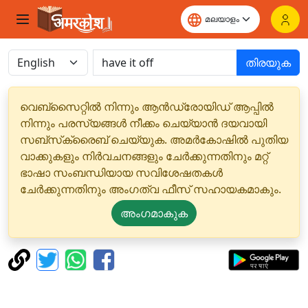
തിരയുക
വെബ്‌സൈറ്റിൽ നിന്നും ആൻഡ്രോയിഡ് ആപ്പിൽ
നിന്നും പരസ്യങ്ങൾ നീക്കം ചെയ്യാൻ ദയവായി
സബ്‌സ്‌ക്രൈബ് ചെയ്യുക. അമർകോഷിൽ പുതിയ
വാക്കുകളും നിർവചനങ്ങളും ചേർക്കുന്നതിനും മറ്റ്
ഭാഷാ സംബന്ധിയായ സവിശേഷതകൾ
ചേർക്കുന്നതിനും അംഗത്വ ഫീസ് സഹായകമാകും.
അംഗമാകുക