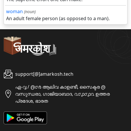
woman
(noun)
An adult female person (as opposed to a man).
support[@]amarkosh.tech
ഏ-൮ / ൫൦൪ ആലിവ കാഉണ്ടീ, സൈക്ടര ൫
വസുന്ധരാ, ഗാജിയാബാദ, ൨൦൧൦൧൨ ഉത്തര
പ്രദേശ, ഭാരത