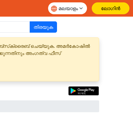
ലോഗിൻ
തിരയുക
 സബ്‌സ്‌ക്രൈബ് ചെയ്യുക. അമർകോഷിൽ
്കുന്നതിനും അംഗത്വ ഫീസ്