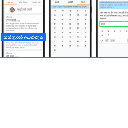
अ
ഇൻസ്റ്റാൾ ചെയ്യുക