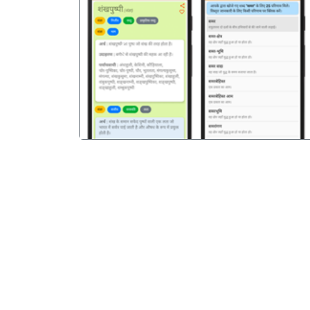
पिछला