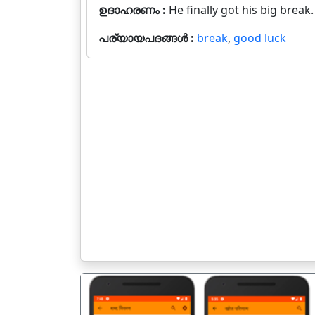
ഉദാഹരണം :
He finally got his big break.
പര്യായപദങ്ങൾ :
break
,
good luck