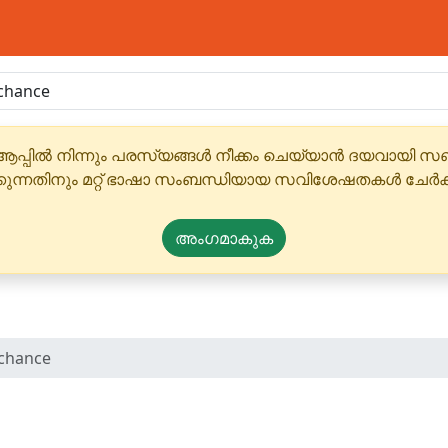
ആപ്പിൽ നിന്നും പരസ്യങ്ങൾ നീക്കം ചെയ്യാൻ ദയവായി
്കുന്നതിനും മറ്റ് ഭാഷാ സംബന്ധിയായ സവിശേഷതകൾ ചേർക
അംഗമാകുക
chance