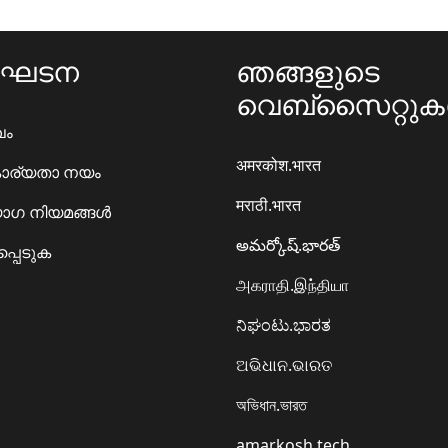
ംഘടന
ഞങ്ങളുടെ
വെബ്സൈറ്റു
ഖം
अमरकोश.भारत
ാര്യതാ നയം
मराठी.भारत
ഗ നിയമങ്ങൾ
అమర్కోష్.భారత్
്പെടുക
அகராதி.இந்தியா
ನಿಘಂಟು.ಭಾರತ
ଅଭିଧାନ.ଭାରତ
অভিধান.ভারত
amarkosh.tech