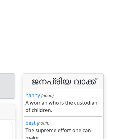
ജനപ്രിയ വാക്ക്
nanny
(noun)
A woman who is the custodian
of children.
best
(noun)
The supreme effort one can
make.