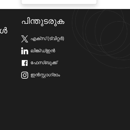
പിന്തുടരുക
കൾ
എക്സ് (ട്വിറ്റർ)
ലിങ്ക്ഡ്ഇൻ
ഫേസ്ബുക്ക്
ഇൻസ്റ്റാഗ്രാം