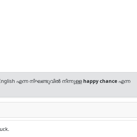
nglish എന്ന നിഘണ്ടുവിൽ നിന്നുള്ള
happy chance
എന്ന
uck.