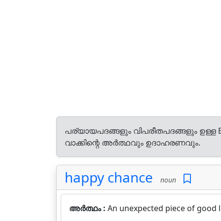
പര്യായപദങ്ങളും വിപരീതപദങ്ങളും ഉള്ള E
വാക്കിന്റെ അർത്ഥവും ഉദാഹരണവും.
happy chance
noun
അർത്ഥം :
An unexpected piece of good l