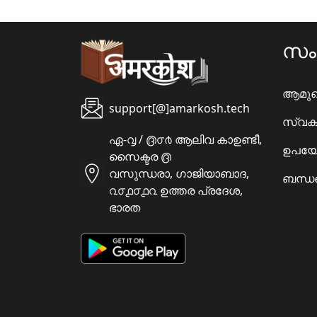
സ
ആമു
support[@]amarkosh.tech
സ്വക
ഏ-൮ / ൫൦൪ ആലിവ കാഉണ്ടീ,
ഉപയോ
സൈക്ടര ൫
വസുന്ധരാ, ഗാജിയാബാദ,
ബന്ധപ
൨൦൧൦൧൨ ഉത്തര പ്രദേശ,
ഭാരത