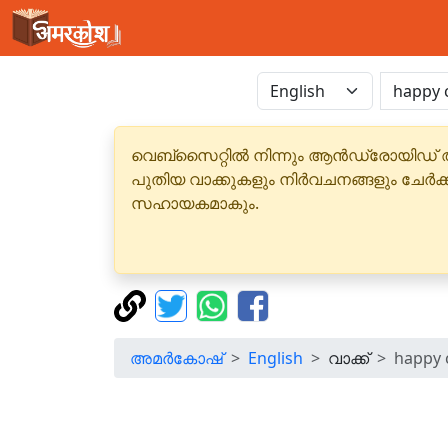
വെബ്‌സൈറ്റിൽ നിന്നും ആൻഡ്രോയിഡ് 
പുതിയ വാക്കുകളും നിർവചനങ്ങളും ചേർക
സഹായകമാകും.
അമർകോഷ്
English
വാക്ക്
happy 