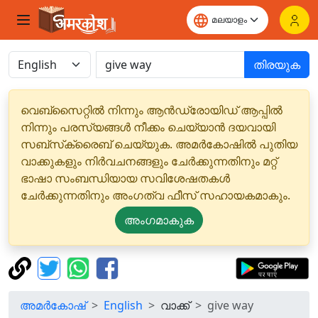
തിരയുക
വെബ്‌സൈറ്റിൽ നിന്നും ആൻഡ്രോയിഡ് ആപ്പിൽ
നിന്നും പരസ്യങ്ങൾ നീക്കം ചെയ്യാൻ ദയവായി
സബ്‌സ്‌ക്രൈബ് ചെയ്യുക. അമർകോഷിൽ പുതിയ
വാക്കുകളും നിർവചനങ്ങളും ചേർക്കുന്നതിനും മറ്റ്
ഭാഷാ സംബന്ധിയായ സവിശേഷതകൾ
ചേർക്കുന്നതിനും അംഗത്വ ഫീസ് സഹായകമാകും.
അംഗമാകുക
അമർകോഷ്
English
വാക്ക്
give way