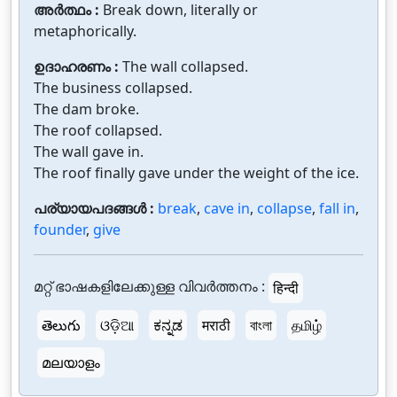
അർത്ഥം :
Break down, literally or
metaphorically.
ഉദാഹരണം :
The wall collapsed.
The business collapsed.
The dam broke.
The roof collapsed.
The wall gave in.
The roof finally gave under the weight of the ice.
പര്യായപദങ്ങൾ :
break
,
cave in
,
collapse
,
fall in
,
founder
,
give
മറ്റ് ഭാഷകളിലേക്കുള്ള വിവർത്തനം :
हिन्दी
తెలుగు
ଓଡ଼ିଆ
ಕನ್ನಡ
मराठी
বাংলা
தமிழ்
മലയാളം