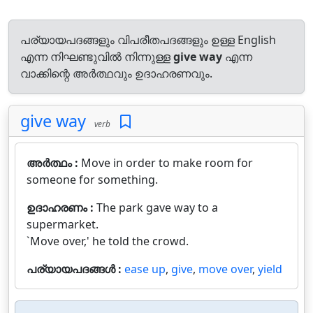
പര്യായപദങ്ങളും വിപരീതപദങ്ങളും ഉള്ള English
എന്ന നിഘണ്ടുവിൽ നിന്നുള്ള
give way
എന്ന
വാക്കിന്റെ അർത്ഥവും ഉദാഹരണവും.
give way
verb
അർത്ഥം :
Move in order to make room for
someone for something.
ഉദാഹരണം :
The park gave way to a
supermarket.
`Move over,' he told the crowd.
പര്യായപദങ്ങൾ :
ease up
,
give
,
move over
,
yield