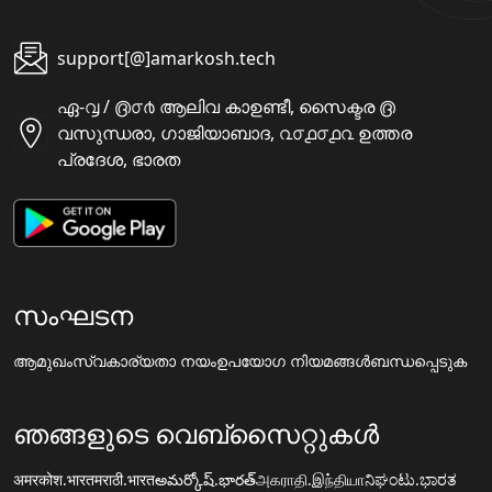
support[@]amarkosh.tech
ഏ-൮ / ൫൦൪ ആലിവ കാഉണ്ടീ, സൈക്ടര ൫
വസുന്ധരാ, ഗാജിയാബാദ, ൨൦൧൦൧൨ ഉത്തര
പ്രദേശ, ഭാരത
സംഘടന
ആമുഖം
സ്വകാര്യതാ നയം
ഉപയോഗ നിയമങ്ങൾ
ബന്ധപ്പെടുക
ഞങ്ങളുടെ വെബ്സൈറ്റുകൾ
अमरकोश.भारत
मराठी.भारत
అమర్కోష్.భారత్
அகராதி.இந்தியா
ನಿಘಂಟು.ಭಾರತ