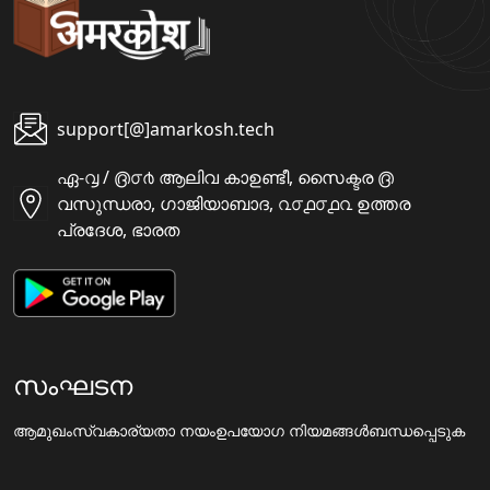
support[@]amarkosh.tech
ഏ-൮ / ൫൦൪ ആലിവ കാഉണ്ടീ, സൈക്ടര ൫
വസുന്ധരാ, ഗാജിയാബാദ, ൨൦൧൦൧൨ ഉത്തര
പ്രദേശ, ഭാരത
സംഘടന
ആമുഖം
സ്വകാര്യതാ നയം
ഉപയോഗ നിയമങ്ങൾ
ബന്ധപ്പെടുക