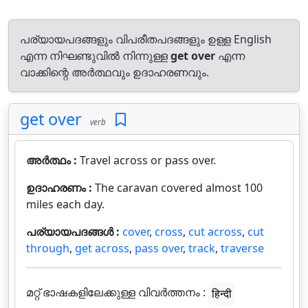
പര്യായപദങ്ങളും വിപരീതപദങ്ങളും ഉള്ള English
എന്ന നിഘണ്ടുവിൽ നിന്നുള്ള
get over
എന്ന
വാക്കിന്റെ അർത്ഥവും ഉദാഹരണവും.
get over
verb
അർത്ഥം :
Travel across or pass over.
ഉദാഹരണം :
The caravan covered almost 100
miles each day.
പര്യായപദങ്ങൾ :
cover
,
cross
,
cut across
,
cut
through
,
get across
,
pass over
,
track
,
traverse
മറ്റ് ഭാഷകളിലേക്കുള്ള വിവർത്തനം :
हिन्दी