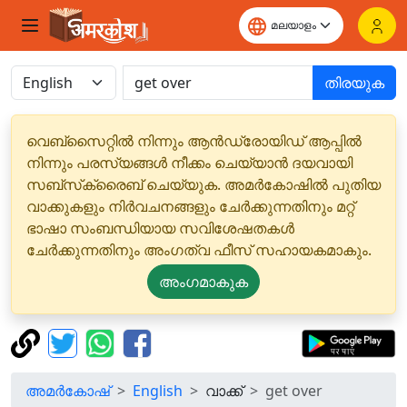
തിരയുക
വെബ്‌സൈറ്റിൽ നിന്നും ആൻഡ്രോയിഡ് ആപ്പിൽ
നിന്നും പരസ്യങ്ങൾ നീക്കം ചെയ്യാൻ ദയവായി
സബ്‌സ്‌ക്രൈബ് ചെയ്യുക. അമർകോഷിൽ പുതിയ
വാക്കുകളും നിർവചനങ്ങളും ചേർക്കുന്നതിനും മറ്റ്
ഭാഷാ സംബന്ധിയായ സവിശേഷതകൾ
ചേർക്കുന്നതിനും അംഗത്വ ഫീസ് സഹായകമാകും.
അംഗമാകുക
അമർകോഷ്
English
വാക്ക്
get over