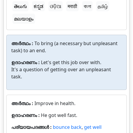
తెలుగు
ಕನ್ನಡ
ଓଡ଼ିଆ
मराठी
বাংলা
தமிழ்
മലയാളം
അർത്ഥം :
To bring (a necessary but unpleasant
task) to an end.
ഉദാഹരണം :
Let's get this job over with.
It's a question of getting over an unpleasant
task.
അർത്ഥം :
Improve in health.
ഉദാഹരണം :
He got well fast.
പര്യായപദങ്ങൾ :
bounce back
,
get well