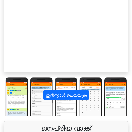
ഇൻസ്റ്റാൾ ചെയ്യുക
पिछला
अगला
ജനപ്രിയ വാക്ക്