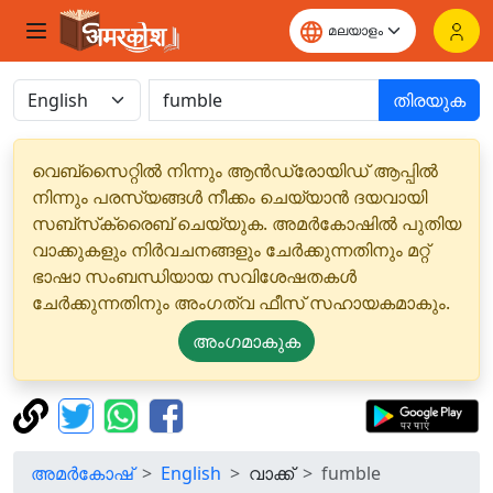
തിരയുക
വെബ്‌സൈറ്റിൽ നിന്നും ആൻഡ്രോയിഡ് ആപ്പിൽ
നിന്നും പരസ്യങ്ങൾ നീക്കം ചെയ്യാൻ ദയവായി
സബ്‌സ്‌ക്രൈബ് ചെയ്യുക. അമർകോഷിൽ പുതിയ
വാക്കുകളും നിർവചനങ്ങളും ചേർക്കുന്നതിനും മറ്റ്
ഭാഷാ സംബന്ധിയായ സവിശേഷതകൾ
ചേർക്കുന്നതിനും അംഗത്വ ഫീസ് സഹായകമാകും.
അംഗമാകുക
അമർകോഷ്
English
വാക്ക്
fumble