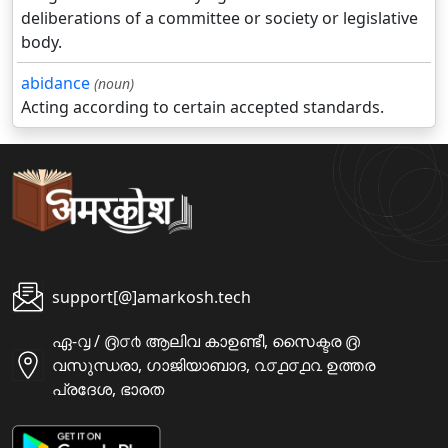
deliberations of a committee or society or legislative
body.
abidance
(noun)
Acting according to certain accepted standards.
support[@]amarkosh.tech
ഏ-൮ / ൫൦൪ ആലിവ കാഉണ്ടീ, സൈക്ടര ൫
വസുന്ധരാ, ഗാജിയാബാദ, ൨൦൧൦൧൨ ഉത്തര
പ്രദേശ, ഭാരത