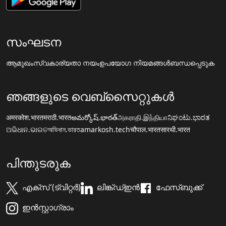
സംഘടന
ആമുഖം
സ്വകാര്യതാ നയം
ഉപയോഗ നിയമങ്ങൾ
ബന്ധപ്പെടുക
ഞങ്ങളുടെ വെബ്സൈറ്റുകൾ
अमरकोश.भारत
मराठी.भारत
అమర్కోష్.భారత్
அகராதி.இந்தியா
ನಿಘಂಟು.ಭಾರತ
ଅଭିଧାନ.ଭାରତ
অভিধান.ভারত
amarkosh.tech
चौपाल.भारत
सारथी.भारत
പിന്തുടരുക
എക്സ് (ട്വിറ്റർ)
ലിങ്ക്ഡ്ഇൻ
ഫേസ്ബുക്ക്
ഇൻസ്റ്റാഗ്രാം