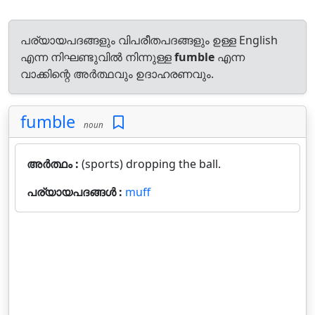
പര്യായപദങ്ങളും വിപരീതപദങ്ങളും ഉള്ള English
എന്ന നിഘണ്ടുവിൽ നിന്നുള്ള
fumble
എന്ന
വാക്കിന്റെ അർത്ഥവും ഉദാഹരണവും.
fumble
noun
അർത്ഥം :
(sports) dropping the ball.
പര്യായപദങ്ങൾ :
muff