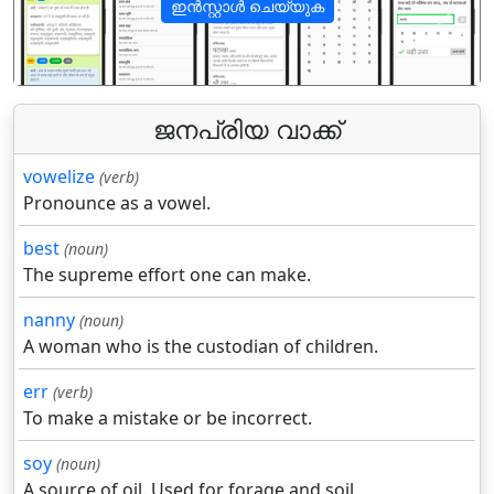
ഇൻസ്റ്റാൾ ചെയ്യുക
पिछला
अगला
ജനപ്രിയ വാക്ക്
vowelize
(verb)
Pronounce as a vowel.
best
(noun)
The supreme effort one can make.
nanny
(noun)
A woman who is the custodian of children.
err
(verb)
To make a mistake or be incorrect.
soy
(noun)
A source of oil. Used for forage and soil