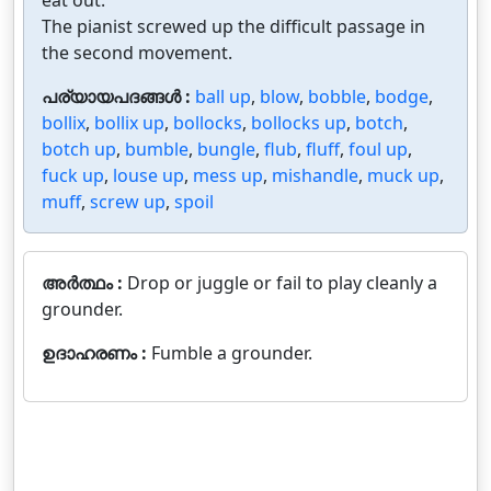
eat out.
The pianist screwed up the difficult passage in
the second movement.
പര്യായപദങ്ങൾ :
ball up
,
blow
,
bobble
,
bodge
,
bollix
,
bollix up
,
bollocks
,
bollocks up
,
botch
,
botch up
,
bumble
,
bungle
,
flub
,
fluff
,
foul up
,
fuck up
,
louse up
,
mess up
,
mishandle
,
muck up
,
muff
,
screw up
,
spoil
അർത്ഥം :
Drop or juggle or fail to play cleanly a
grounder.
ഉദാഹരണം :
Fumble a grounder.