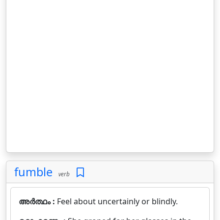
fumble
verb
അർത്ഥം :
Feel about uncertainly or blindly.