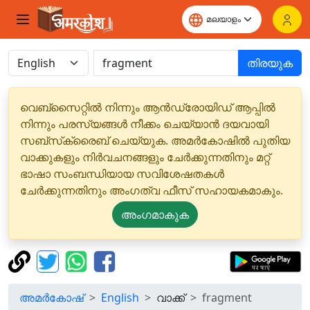
തിരയുക
വെബ്‌സൈറ്റിൽ നിന്നും ആൻഡ്രോയിഡ് ആപ്പിൽ
നിന്നും പരസ്യങ്ങൾ നീക്കം ചെയ്യാൻ ദയവായി
സബ്‌സ്‌ക്രൈബ് ചെയ്യുക. അമർകോഷിൽ പുതിയ
വാക്കുകളും നിർവചനങ്ങളും ചേർക്കുന്നതിനും മറ്റ്
ഭാഷാ സംബന്ധിയായ സവിശേഷതകൾ
ചേർക്കുന്നതിനും അംഗത്വ ഫീസ് സഹായകമാകും.
അംഗമാകുക
അമർകോഷ്
English
വാക്ക്
fragment