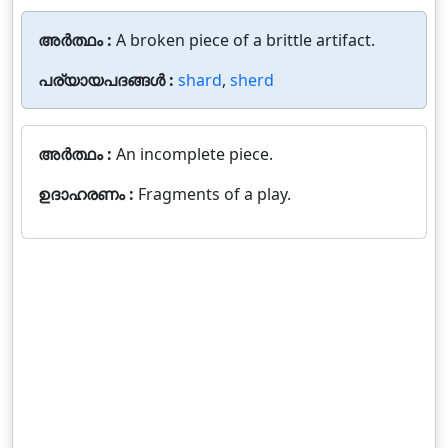
അർത്ഥം :
A broken piece of a brittle artifact.
പര്യായപദങ്ങൾ :
shard
,
sherd
അർത്ഥം :
An incomplete piece.
ഉദാഹരണം :
Fragments of a play.