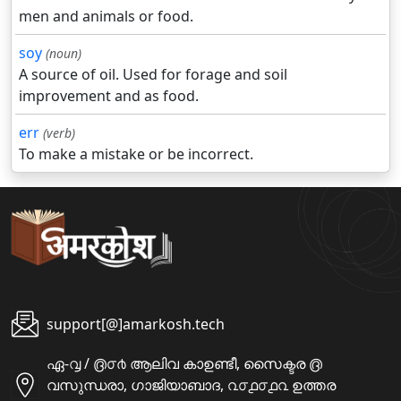
men and animals or food.
soy
(noun)
A source of oil. Used for forage and soil
improvement and as food.
err
(verb)
To make a mistake or be incorrect.
support[@]amarkosh.tech
ഏ-൮ / ൫൦൪ ആലിവ കാഉണ്ടീ, സൈക്ടര ൫
വസുന്ധരാ, ഗാജിയാബാദ, ൨൦൧൦൧൨ ഉത്തര