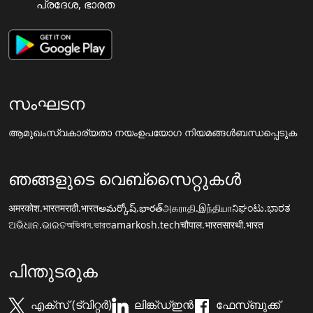
പ്രദേശ, ഭാരത
സംഘടന
ആമുഖം
സ്വകാര്യതാ നയം
ഉപയോഗ നിയമങ്ങൾ
ബന്ധപ്പെടുക
ഞങ്ങളുടെ വെബ്സൈറ്റുകൾ
अमरकोश.भारत
मराठी.भारत
అమర్కోష్.భారత్
அகராதி.இந்தியா
ನಿಘಂಟು.ಭಾರತ
ଅଭିଧାନ.ଭାରତ
অভিধান.ভারত
amarkosh.tech
चौपाल.भारत
सारथी.भारत
പിന്തുടരുക
എക്സ് (ട്വിറ്റർ)
ലിങ്ക്ഡ്ഇൻ
ഫേസ്ബുക്ക്