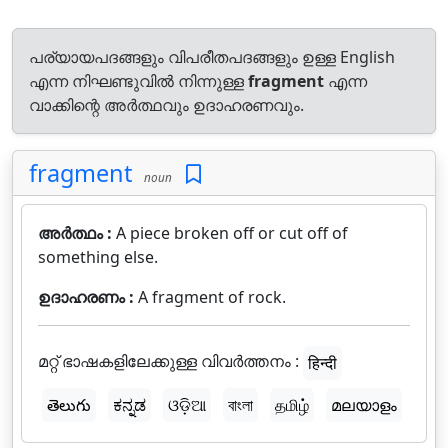
പര്യായപദങ്ങളും വിപരീതപദങ്ങളും ഉള്ള English
എന്ന നിഘണ്ടുവിൽ നിന്നുള്ള
fragment
എന്ന
വാക്കിന്റെ അർത്ഥവും ഉദാഹരണവും.
fragment
noun
അർത്ഥം :
A piece broken off or cut off of
something else.
ഉദാഹരണം :
A fragment of rock.
മറ്റ് ഭാഷകളിലേക്കുള്ള വിവർത്തനം :
हिन्दी
తెలుగు
ಕನ್ನಡ
ଓଡ଼ିଆ
বাংলা
தமிழ்
മലയാളം