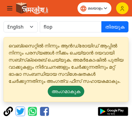
തിരയുക
വെബ്‌സൈറ്റിൽ നിന്നും ആൻഡ്രോയിഡ് ആപ്പിൽ
നിന്നും പരസ്യങ്ങൾ നീക്കം ചെയ്യാൻ ദയവായി
സബ്‌സ്‌ക്രൈബ് ചെയ്യുക. അമർകോഷിൽ പുതിയ
വാക്കുകളും നിർവചനങ്ങളും ചേർക്കുന്നതിനും മറ്റ്
ഭാഷാ സംബന്ധിയായ സവിശേഷതകൾ
ചേർക്കുന്നതിനും അംഗത്വ ഫീസ് സഹായകമാകും.
അംഗമാകുക