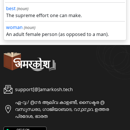
best
(noun)
The supreme effort one can make.
woman
(noun)
An adult female person (as opposed to a man).
support[@]amarkosh.tech
ഏ-൮ / ൫൦൪ ആലിവ കാഉണ്ടീ, സൈക്ടര ൫
വസുന്ധരാ, ഗാജിയാബാദ, ൨൦൧൦൧൨ ഉത്തര
പ്രദേശ, ഭാരത