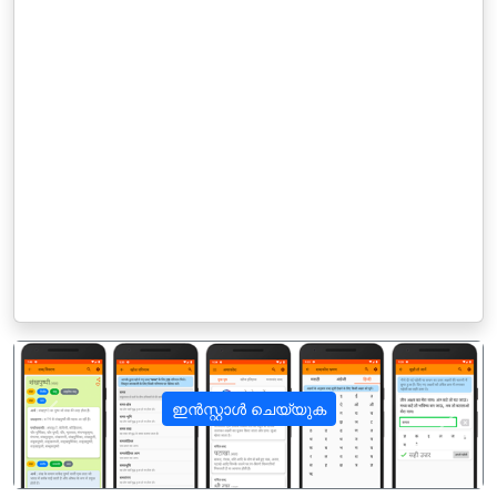
ഇൻസ്റ്റാൾ ചെയ്യുക
पिछला
अगला