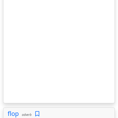
flop
adverb