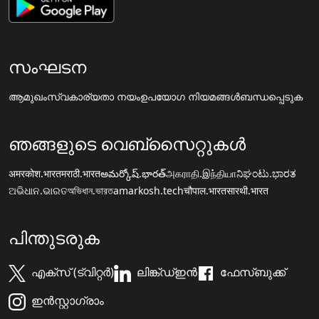
സംഘടന
ആമുഖം
സ്വകാര്യതാ നയം
ഉപയോഗ നിയമങ്ങൾ
ബന്ധപ്പെടുക
ഞങ്ങളുടെ വെബ്സൈറ്റുകൾ
अमरकोश.भारत
मराठी.भारत
అమర్కోష్.భారత్
அகராதி.இந்தியா
ನಿಘಂಟು.ಭಾರತ
ଅଭିଧାନ.ଭାରତ
অভিধান.ভারত
amarkosh.tech
चौपाल.भारत
सारथी.भारत
പിന്തുടരുക
എക്സ് (ട്വിറ്റർ)
ലിങ്ക്ഡ്ഇൻ
ഫേസ്ബുക്ക്
ഇൻസ്റ്റാഗ്രാം