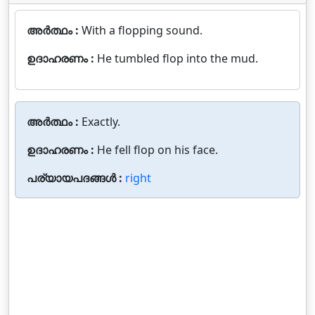
അർത്ഥം :
With a flopping sound.
ഉദാഹരണം :
He tumbled flop into the mud.
അർത്ഥം :
Exactly.
ഉദാഹരണം :
He fell flop on his face.
പര്യായപദങ്ങൾ :
right