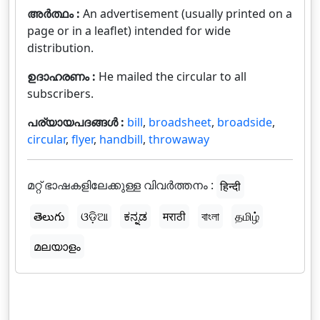
അർത്ഥം :
An advertisement (usually printed on a
page or in a leaflet) intended for wide
distribution.
ഉദാഹരണം :
He mailed the circular to all
subscribers.
പര്യായപദങ്ങൾ :
bill
,
broadsheet
,
broadside
,
circular
,
flyer
,
handbill
,
throwaway
മറ്റ് ഭാഷകളിലേക്കുള്ള വിവർത്തനം :
हिन्दी
తెలుగు
ଓଡ଼ିଆ
ಕನ್ನಡ
मराठी
বাংলা
தமிழ்
മലയാളം