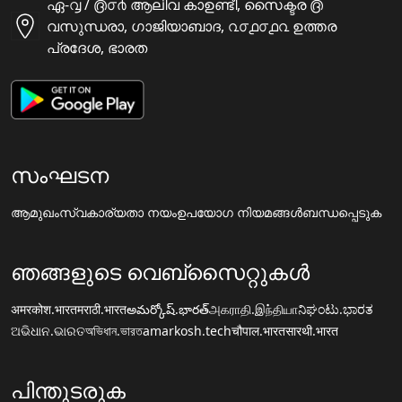
ഏ-൮ / ൫൦൪ ആലിവ കാഉണ്ടീ, സൈക്ടര ൫
വസുന്ധരാ, ഗാജിയാബാദ, ൨൦൧൦൧൨ ഉത്തര
പ്രദേശ, ഭാരത
സംഘടന
ആമുഖം
സ്വകാര്യതാ നയം
ഉപയോഗ നിയമങ്ങൾ
ബന്ധപ്പെടുക
ഞങ്ങളുടെ വെബ്സൈറ്റുകൾ
अमरकोश.भारत
मराठी.भारत
అమర్కోష్.భారత్
அகராதி.இந்தியா
ನಿಘಂಟು.ಭಾರತ
ଅଭିଧାନ.ଭାରତ
অভিধান.ভারত
amarkosh.tech
चौपाल.भारत
सारथी.भारत
പിന്തുടരുക