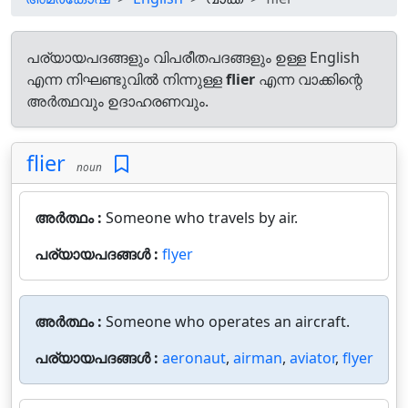
പര്യായപദങ്ങളും വിപരീതപദങ്ങളും ഉള്ള English
എന്ന നിഘണ്ടുവിൽ നിന്നുള്ള
flier
എന്ന വാക്കിന്റെ
അർത്ഥവും ഉദാഹരണവും.
flier
noun
അർത്ഥം :
Someone who travels by air.
പര്യായപദങ്ങൾ :
flyer
അർത്ഥം :
Someone who operates an aircraft.
പര്യായപദങ്ങൾ :
aeronaut
,
airman
,
aviator
,
flyer