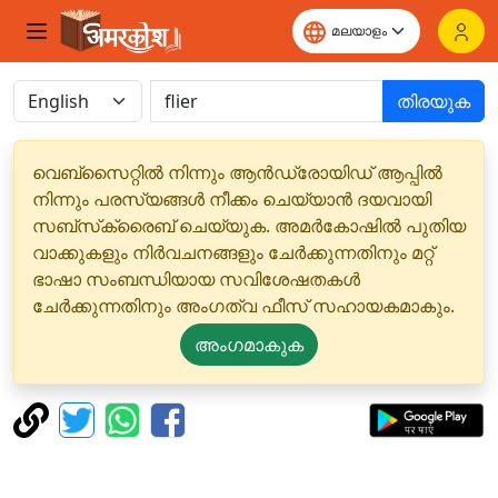
തിരയുക
വെബ്‌സൈറ്റിൽ നിന്നും ആൻഡ്രോയിഡ് ആപ്പിൽ
നിന്നും പരസ്യങ്ങൾ നീക്കം ചെയ്യാൻ ദയവായി
സബ്‌സ്‌ക്രൈബ് ചെയ്യുക. അമർകോഷിൽ പുതിയ
വാക്കുകളും നിർവചനങ്ങളും ചേർക്കുന്നതിനും മറ്റ്
ഭാഷാ സംബന്ധിയായ സവിശേഷതകൾ
ചേർക്കുന്നതിനും അംഗത്വ ഫീസ് സഹായകമാകും.
അംഗമാകുക