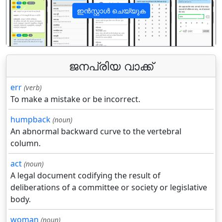
ഇൻസ്റ്റാൾ ചെയ്യുക
पिछला
अगला
ജനപ്രിയ വാക്ക്
err
(verb)
To make a mistake or be incorrect.
humpback
(noun)
An abnormal backward curve to the vertebral
column.
act
(noun)
A legal document codifying the result of
deliberations of a committee or society or legislative
body.
woman
(noun)