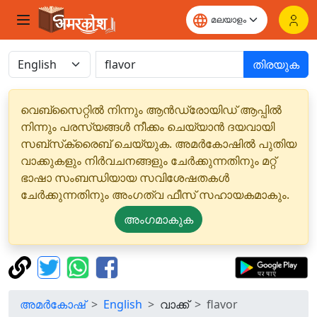
തിരയുക
വെബ്‌സൈറ്റിൽ നിന്നും ആൻഡ്രോയിഡ് ആപ്പിൽ
നിന്നും പരസ്യങ്ങൾ നീക്കം ചെയ്യാൻ ദയവായി
സബ്‌സ്‌ക്രൈബ് ചെയ്യുക. അമർകോഷിൽ പുതിയ
വാക്കുകളും നിർവചനങ്ങളും ചേർക്കുന്നതിനും മറ്റ്
ഭാഷാ സംബന്ധിയായ സവിശേഷതകൾ
ചേർക്കുന്നതിനും അംഗത്വ ഫീസ് സഹായകമാകും.
അംഗമാകുക
അമർകോഷ്
English
വാക്ക്
flavor