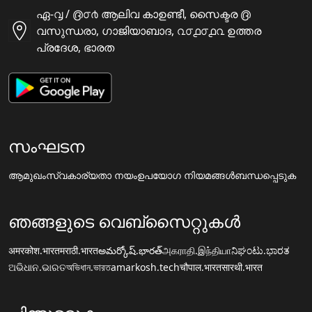
ഏ-൮ / ൫൦൪ ആലിവ കാഉണ്ടീ, സൈക്ടര ൫
വസുന്ധരാ, ഗാജിയാബാദ, ൨൦൧൦൧൨ ഉത്തര
പ്രദേശ, ഭാരത
സംഘടന
ആമുഖം
സ്വകാര്യതാ നയം
ഉപയോഗ നിയമങ്ങൾ
ബന്ധപ്പെടുക
ഞങ്ങളുടെ വെബ്സൈറ്റുകൾ
अमरकोश.भारत
मराठी.भारत
అమర్కోష్.భారత్
அகராதி.இந்தியா
ನಿಘಂಟು.ಭಾರತ
ଅଭିଧାନ.ଭାରତ
অভিধান.ভারত
amarkosh.tech
चौपाल.भारत
सारथी.भारत