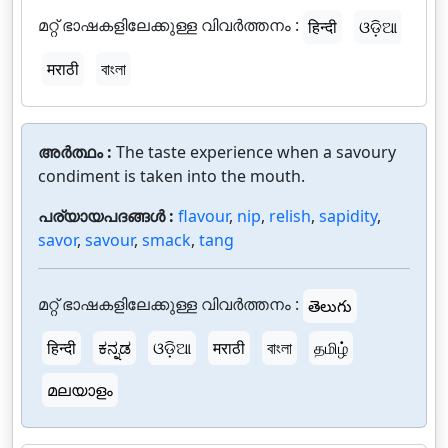
മറ്റ് ഭാഷകളിലേക്കുള്ള വിവർത്തനം :
हिन्दी
ଓଡ଼ିଆ
मराठी
বাংলা
അർത്ഥം :
The taste experience when a savoury
condiment is taken into the mouth.
പര്യായപദങ്ങൾ :
flavour
,
nip
,
relish
,
sapidity
,
savor
,
savour
,
smack
,
tang
മറ്റ് ഭാഷകളിലേക്കുള്ള വിവർത്തനം :
తెలుగు
हिन्दी
ಕನ್ನಡ
ଓଡ଼ିଆ
मराठी
বাংলা
தமிழ்
മലയാളം