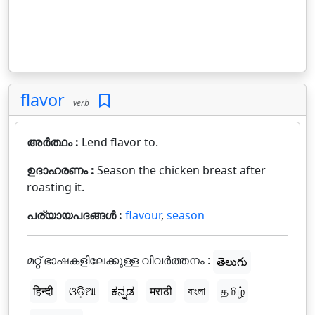
flavor
verb
അർത്ഥം :
Lend flavor to.
ഉദാഹരണം :
Season the chicken breast after
roasting it.
പര്യായപദങ്ങൾ :
flavour
,
season
മറ്റ് ഭാഷകളിലേക്കുള്ള വിവർത്തനം :
తెలుగు
हिन्दी
ଓଡ଼ିଆ
ಕನ್ನಡ
मराठी
বাংলা
தமிழ்