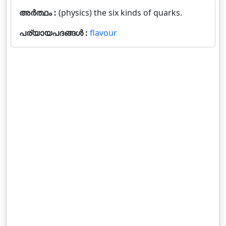
അർത്ഥം :
(physics) the six kinds of quarks.
പര്യായപദങ്ങൾ :
flavour