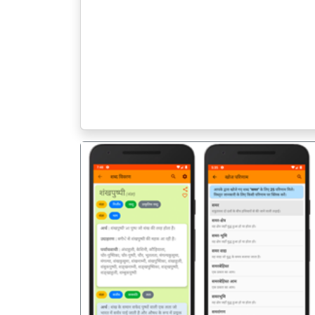
पिछला