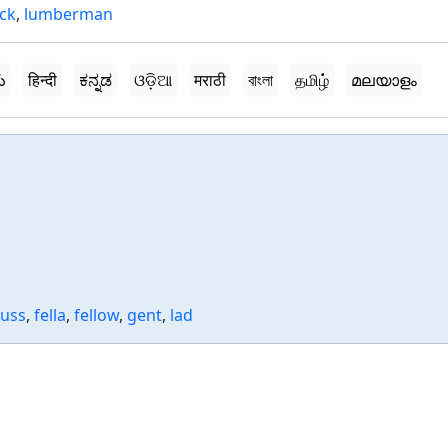
ck
,
lumberman
ు
हिन्दी
ಕನ್ನಡ
ଓଡ଼ିଆ
मराठी
বাংলা
தமிழ்
മലയാളം
cuss
,
fella
,
fellow
,
gent
,
lad