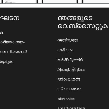
ംഘടന
ഞങ്ങളുടെ
വെബ്സൈറ്റു
ഖം
अमरकोश.भारत
ാര്യതാ നയം
मराठी.भारत
ഗ നിയമങ്ങൾ
అమర్కోష్.భారత్
്പെടുക
அகராதி.இந்தியா
ನಿಘಂಟು.ಭಾರತ
ଅଭିଧାନ.ଭାରତ
অভিধান.ভারত
amarkosh.tech