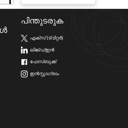
പിന്തുടരുക
കൾ
എക്സ് (ട്വിറ്റർ)
ലിങ്ക്ഡ്ഇൻ
ഫേസ്ബുക്ക്
ഇൻസ്റ്റാഗ്രാം