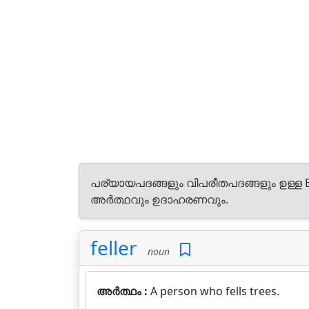
പര്യായപദങ്ങളും വിപരീതപദങ്ങളും ഉള്ള E
അർത്ഥവും ഉദാഹരണവും.
feller
noun
അർത്ഥം :
A person who fells trees.