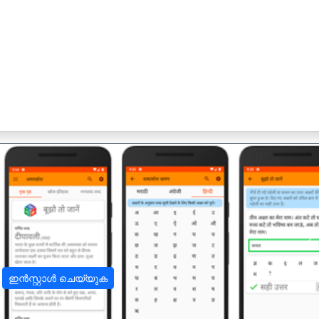
अ
ഇൻസ്റ്റാൾ ചെയ്യുക