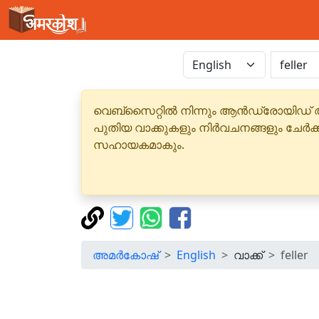
വെബ്‌സൈറ്റിൽ നിന്നും ആൻഡ്രോയിഡ് 
പുതിയ വാക്കുകളും നിർവചനങ്ങളും ചേർക
സഹായകമാകും.
അമർകോഷ്
English
വാക്ക്
feller