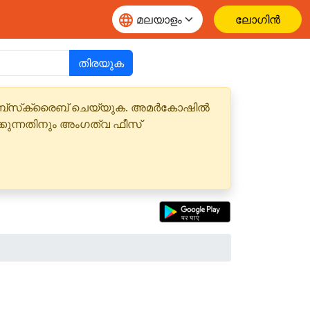
ലോഗിൻ
തിരയുക
 സബ്‌സ്‌ക്രൈബ് ചെയ്യുക. അമർകോഷിൽ
്കുന്നതിനും അംഗത്വ ഫീസ്