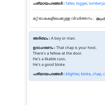
പര്യായപദങ്ങൾ :
faller
,
logger
,
lumberja
മറ്റ് ഭാഷകളിലേക്കുള്ള വിവർത്തനം :
తెలుగ
അർത്ഥം :
A boy or man.
ഉദാഹരണം :
That chap is your host.
There's a fellow at the door.
He's a likable cuss.
He's a good bloke.
പര്യായപദങ്ങൾ :
blighter
,
bloke
,
chap
,