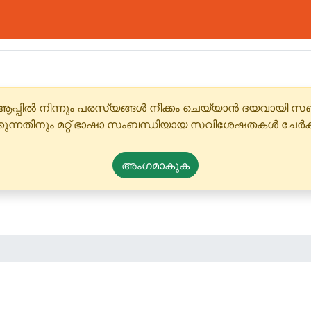
ആപ്പിൽ നിന്നും പരസ്യങ്ങൾ നീക്കം ചെയ്യാൻ ദയവായി
്കുന്നതിനും മറ്റ് ഭാഷാ സംബന്ധിയായ സവിശേഷതകൾ ചേർക
അംഗമാകുക