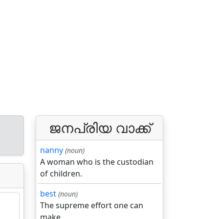
ജനപ്രിയ വാക്ക്
nanny
(noun)
A woman who is the custodian
of children.
best
(noun)
The supreme effort one can
make.