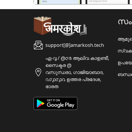
സ
ആമു
support[@]amarkosh.tech
സ്വക
ഏ-൮ / ൫൦൪ ആലിവ കാഉണ്ടീ,
ഉപയോ
സൈക്ടര ൫
വസുന്ധരാ, ഗാജിയാബാദ,
ബന്ധപ
൨൦൧൦൧൨ ഉത്തര പ്രദേശ,
ഭാരത