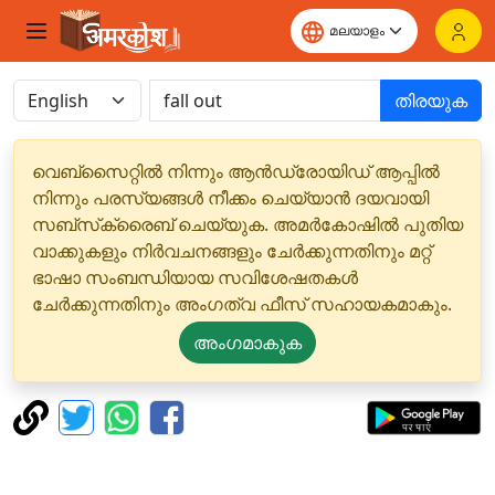
തിരയുക
വെബ്‌സൈറ്റിൽ നിന്നും ആൻഡ്രോയിഡ് ആപ്പിൽ
നിന്നും പരസ്യങ്ങൾ നീക്കം ചെയ്യാൻ ദയവായി
സബ്‌സ്‌ക്രൈബ് ചെയ്യുക. അമർകോഷിൽ പുതിയ
വാക്കുകളും നിർവചനങ്ങളും ചേർക്കുന്നതിനും മറ്റ്
ഭാഷാ സംബന്ധിയായ സവിശേഷതകൾ
ചേർക്കുന്നതിനും അംഗത്വ ഫീസ് സഹായകമാകും.
അംഗമാകുക