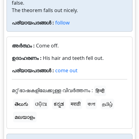
false.
The theorem falls out nicely.
പര്യായപദങ്ങൾ :
follow
അർത്ഥം :
Come off.
ഉദാഹരണം :
His hair and teeth fell out.
പര്യായപദങ്ങൾ :
come out
മറ്റ് ഭാഷകളിലേക്കുള്ള വിവർത്തനം :
हिन्दी
తెలుగు
ଓଡ଼ିଆ
ಕನ್ನಡ
मराठी
বাংলা
தமிழ்
മലയാളം