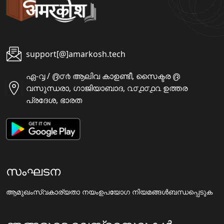
support[@]amarkosh.tech
ഏ-൮ / ൫൦൪ ആലിവ കാഉണ്ടീ, സൈക്ടര ൫
വസുന്ധരാ, ഗാജിയാബാദ, ൨൦൧൦൧൨ ഉത്തര
പ്രദേശ, ഭാരത
സംഘടന
ആമുഖം
സ്വകാര്യതാ നയം
ഉപയോഗ നിയമങ്ങൾ
ബന്ധപ്പെടുക