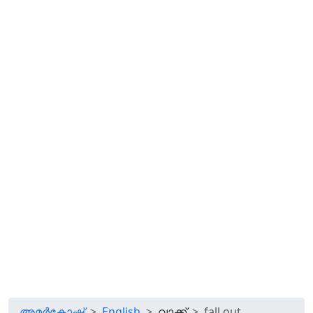
അമർകോഷ്
English
വാക്ക്
fall out