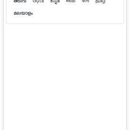
తెలుగు
ଓଡ଼ିଆ
ಕನ್ನಡ
मराठी
বাংলা
தமிழ்
മലയാളം