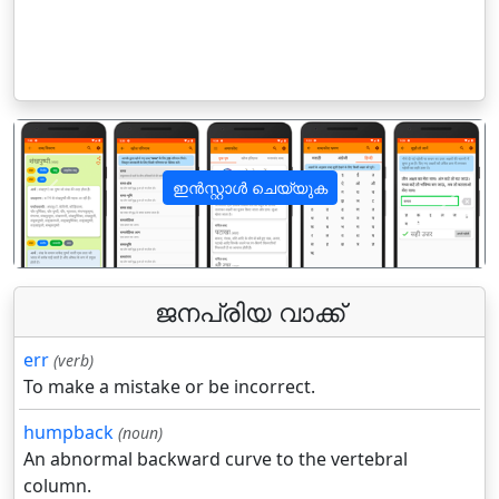
ഇൻസ്റ്റാൾ ചെയ്യുക
पिछला
अगला
ജനപ്രിയ വാക്ക്
err
(verb)
To make a mistake or be incorrect.
humpback
(noun)
An abnormal backward curve to the vertebral
column.