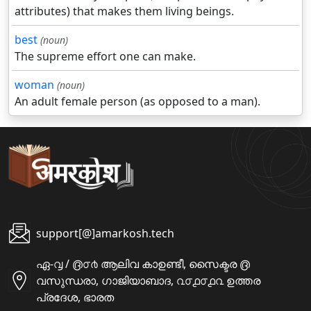
attributes) that makes them living beings.
best
(noun)
The supreme effort one can make.
woman
(noun)
An adult female person (as opposed to a man).
support[@]amarkosh.tech
ഏ-൮ / ൫൦൪ ആലിവ കാഉണ്ടീ, സൈക്ടര ൫
വസുന്ധരാ, ഗാജിയാബാദ, ൨൦൧൦൧൨ ഉത്തര
പ്രദേശ, ഭാരത