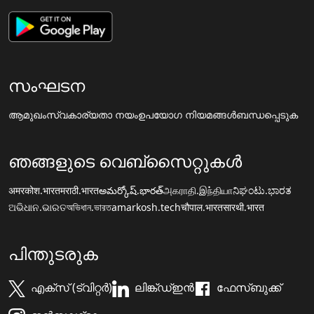
സംഘടന
ആമുഖം
സ്വകാര്യതാ നയം
ഉപയോഗ നിയമങ്ങൾ
ബന്ധപ്പെടുക
ഞങ്ങളുടെ വെബ്സൈറ്റുകൾ
अमरकोश.भारत
मराठी.भारत
అమర్కోష్.భారత్
அகராதி.இந்தியா
ನಿಘಂಟು.ಭಾರತ
ଅଭିଧାନ.ଭାରତ
অভিধান.ভারত
amarkosh.tech
चौपाल.भारत
सारथी.भारत
പിന്തുടരുക
എക്സ് (ട്വിറ്റർ)
ലിങ്ക്ഡ്ഇൻ
ഫേസ്ബുക്ക്