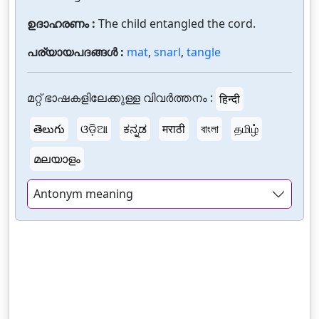
ഉദാഹരണം :
The child entangled the cord.
പര്യായപദങ്ങൾ :
mat
,
snarl
,
tangle
മറ്റ് ഭാഷകളിലേക്കുള്ള വിവർത്തനം :
हिन्दी
తెలుగు
ଓଡ଼ିଆ
ಕನ್ನಡ
मराठी
বাংলা
தமிழ்
മലയാളം
Antonym meaning