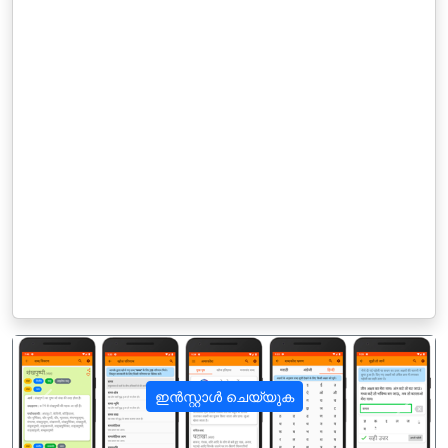
ഇൻസ്റ്റാൾ ചെയ്യുക
पिछला
अगला