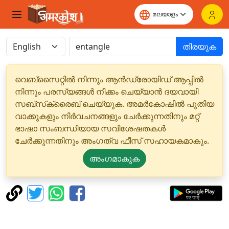
തിരയുക
വെബ്‌സൈറ്റിൽ നിന്നും ആൻഡ്രോയിഡ് ആപ്പിൽ
നിന്നും പരസ്യങ്ങൾ നീക്കം ചെയ്യാൻ ദയവായി
സബ്‌സ്‌ക്രൈബ് ചെയ്യുക. അമർകോഷിൽ പുതിയ
വാക്കുകളും നിർവചനങ്ങളും ചേർക്കുന്നതിനും മറ്റ്
ഭാഷാ സംബന്ധിയായ സവിശേഷതകൾ
ചേർക്കുന്നതിനും അംഗത്വ ഫീസ് സഹായകമാകും.
അംഗമാകുക